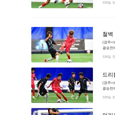
339일 
철벽
(경주=
결승전에
르고 우승
339일 
드리
(경주=
결승전에
누르고 우
339일 