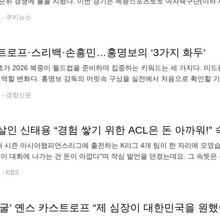
순위 경쟁에 불을 지폈다. 이번 경기는 세종스포츠토토 여자축구단(이하
가 2-1 승리를 거두며 승점 3점을 추가했다. 해당 경기는 세종스포츠토
전
쿠키뉴스
트로프·스리백·손흥민…홍명보의 ‘3가지 화두’
가 2026 북중미 월드컵을 준비하며 집중하는 키워드는 세 가지다. 미드
 역할 변화다. 홍명보 감독의 머릿속 구상을 실전에서 처음으로 확인할 기
슨의 스포츠일러스트레이티드 스타디움에서 미국과 평가전을 갖는다. 역대
전
경향신문
인 신태용 “경험 쌓기 위한 ACL은 돈 아까워!”
 새 시즌 아시아챔피언스리그에 출전하는 K리그 4개 팀이 한 자리에 모였습니다.
트]
새롭게 시작되는 아시아챔피언스리그를 맞아 출사표를 던지는 자리, 하
전
KBS
얼굴’ 옌스 카스트로프 “제 심장이 대한민국을 원했