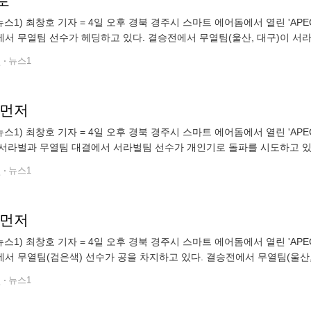
로
뉴스1) 최창호 기자 = 4일 오후 경북 경주시 스마트 에어돔에서 열린 'APE
서 무열팀 선수가 헤딩하고 있다. 결승전에서 무열팀(울산, 대구)이 서라
.4/뉴스1 choi119@news1.kr
전
뉴스1
 먼저
뉴스1) 최창호 기자 = 4일 오후 경북 경주시 스마트 에어돔에서 열린 'APE
서라벌과 무열팀 대결에서 서라벌팀 선수가 개인기로 돌파를 시도하고 있다
3대1로 누르고 우승컵을 차지했다. 2025.9.4/뉴스1 choi119
전
뉴스1
 먼저
뉴스1) 최창호 기자 = 4일 오후 경북 경주시 스마트 에어돔에서 열린 'APE
서 무열팀(검은색) 선수가 공을 차지하고 있다. 결승전에서 무열팀(울산, 
했다. 2025.9.4/뉴스1 choi119@news1.kr
전
뉴스1