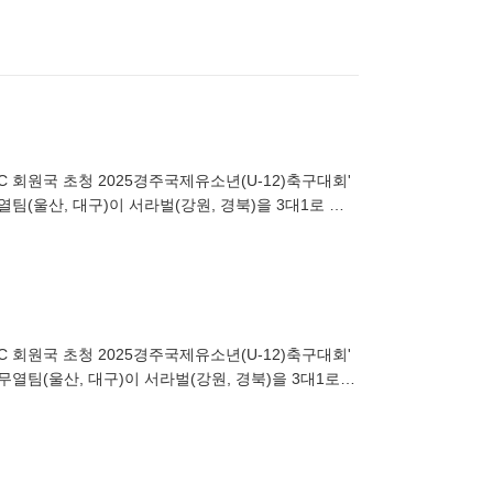
C 회원국 초청 2025경주국제유소년(U-12)축구대회'
(울산, 대구)이 서라벌(강원, 경북)을 3대1로 누
C 회원국 초청 2025경주국제유소년(U-12)축구대회'
팀(울산, 대구)이 서라벌(강원, 경북)을 3대1로