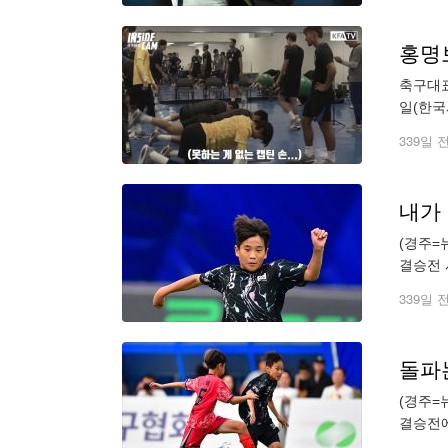
축구대표
일(한국
라트바흐
339일 
내가
(경주=
결승전 
누르고 우
339일 
돌파
(경주=
결승전에
차지했다. 