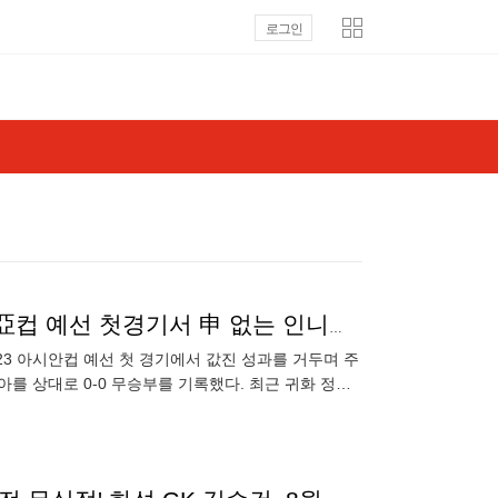
로그인
신태용 빠지니 별거 아니네... 하혁준의 라오스, U-23 亞컵 예선 첫경기서 申 없는 인니와 무승부
U-23 아시안컵 예선 첫 경기에서 값진 성과를 거두며 주
를 상대로 0-0 무승부를 기록했다. 최근 귀화 정책
실점