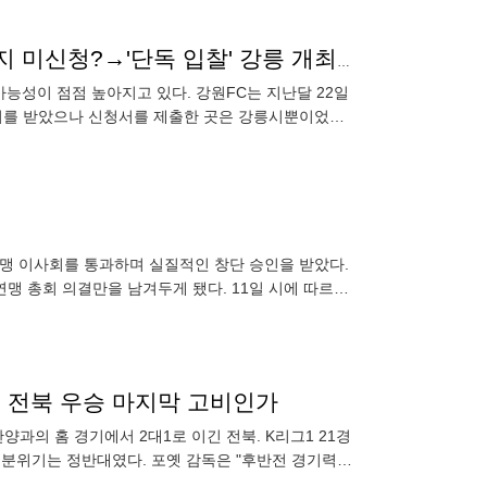
강원FC 2025년 홈경기 재공모 'D-1'…춘천시, 아직까지 미신청?→'단독 입찰' 강릉 개최 가능성 UP
가능성이 점점 높아지고 있다. 강원FC는 지난달 22일
청서를 받았으나 신청서를 제출한 곳은 강릉시뿐이었다.
릉시만 단독 신
연맹 이사회를 통과하며 실질적인 창단 승인을 받았다.
 연맹 총회 의결만을 남겨두게 됐다. 11일 시에 따르면
 전북 우승 마지막 고비인가
양과의 홈 경기에서 2대1로 이긴 전북. K리그1 21경
룸 분위기는 정반대였다. 포옛 감독은 "후반전 경기력이