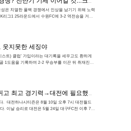
[K리그1 라이브] 이적설 속 대전 잔류한 강윤성 "풀백 경쟁? 전반기 기세 이어갈 것...크로스 좋아졌다"
강윤성은 치열한 풀백 경쟁에서 인상을 남기기 위해 노력
리그1 25라운드에서 수원FC에 3-2 역전승을 거뒀
했
에도 웃지못한 세징야
0(어시스트) 클럽’ 가입이라는 대기록을 세우고도 환하게
골 1도움을 기록하며 2-2 무승부를 이끈 뒤 취재진과
[K리그1 스타] 폭염 잦아드니 '가을 마사' 컴백...17분 뛰고 최고 경기력→대전에 필요했던 역할
다. 대전하나시티즌은 8월 10일 오후 7시 대전월드
. 이날 승리로 대전은 5월 24일 대구FC전 이후 78
다