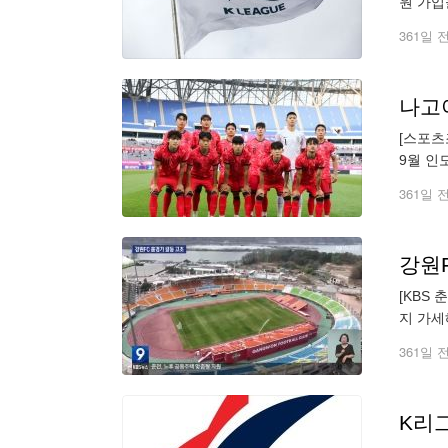
원 가입
11일 
361일 
[스포츠
9월 인
일)-인
361일 
강원
[KBS
지 가세해 정치적 공방을 벌이고 있습니다. 고순정 기자의 보도입니다. [리포트] 춘천 송암스포츠타운
361일 
K리그