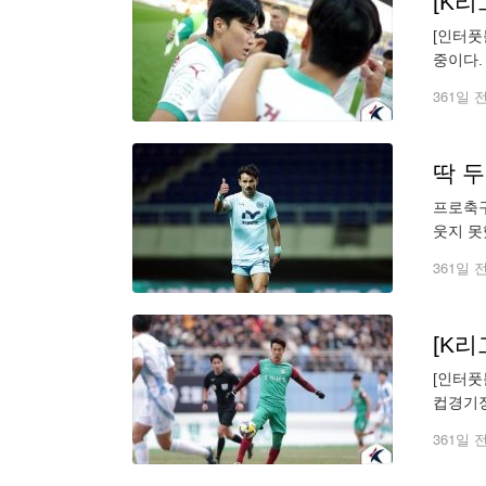
[인터풋
중이다.
다. 이
361일 
딱 두
프로축구
웃지 못
만나 “
361일 
[인터풋
컵경기장
일 만에
361일 