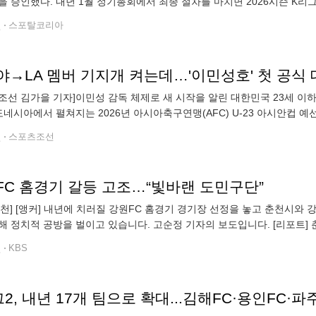
을 승인했다. 내년 1월 정기총회에서 최종 절차를 마치면 2026시즌 K리그
서울 신문로 축구회관에서 열린 2025년도 제4차 이사회에서 ▲김해FC
전
스포탈코리아
조선 김가을 기자]이민성 감독 체제로 새 시작을 알린 대한민국 23세 이하(
도네시아에서 펼쳐지는 2026년 아시아축구연맹(AFC) U-23 아시안컵 예선
도네시아(9일)와 J조에서 대결한다. 이번 대회
전
스포츠조선
FC 홈경기 갈등 고조…“빛바랜 도민구단”
 춘천] [앵커] 내년에 치러질 강원FC 홈경기 경기장 선정을 놓고 춘천시와
 주경기장입니다. 강원FC 창단
이후, 17년 동안 이 곳에서 홈경기가 열렸습니다. 하지만 내년(202
전
KBS
2, 내년 17개 팀으로 확대...김해FC·용인FC