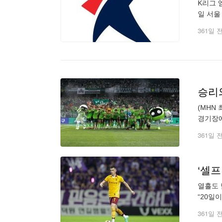
K리그 
일 서울
1월 정
361일 
승리와
(MHN
경기장에
은 승리
361일 
‘셀프
열흘도 
“20일
나 계약
361일 