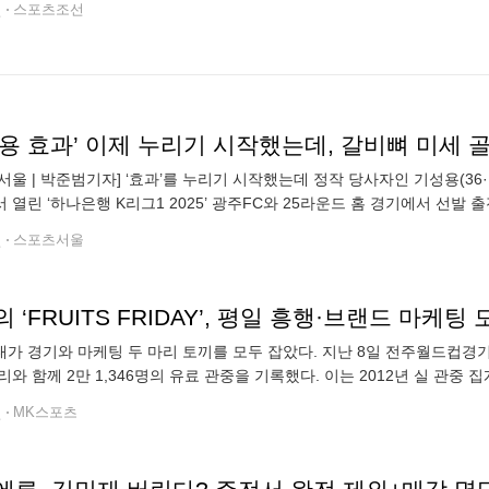
전
스포츠조선
서울 | 박준범기자] ‘효과’를 누리기 시작했는데 정작 당사자인 기성용(36
 열린 ‘하나은행 K리그1 2025’ 광주FC와 25라운드 홈 경기에서 선발
 상당한 통증을 느꼈고 전반전 45분만 뛴 뒤 교체됐다. 포항은 이날 홍
전
스포츠서울
가 경기와 마케팅 두 마리 토끼를 모두 잡았다. 지난 8일 전주월드컵경기장에서
리와 함께 2만 1,346명의 유료 관중을 기록했다. 이는 2012년 실 관중
중으로, 종전 최다 관중인 2만 1,071명(2016.8.10. / 전
전
MK스포츠