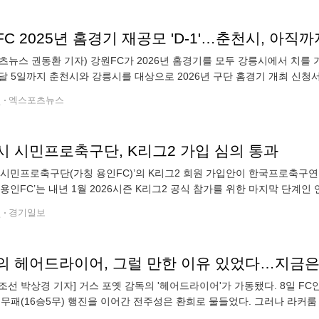
츠뉴스 권동환 기자) 강원FC가 2026년 홈경기를 모두 강릉시에서 치를 
달 5일까지 춘천시와 강릉시를 대상으로 2026년 구단 홈경기 개최 신
원은 오는 12일 오후 3시까지 재공모를 진행했다. 만약 재공모에서도 강
전
엑스포츠뉴스
시 시민프로축구단, K리그2 가입 심의 통과
 시민프로축구단(가칭 용인FC)’의 K리그2 회원 가입안이 한국프로축구
‘용인FC’는 내년 1월 2026시즌 K리그2 공식 참가를 위한 마지막 단계인
난 6월26일 미르스타디움을 홈경기장으로 하고 2026시즌 K리그2에
전
경기일보
의 헤어드라이어, 그럴 만한 이유 있었다…지금은
조선 박상경 기자] 거스 포옛 감독의 '헤어드라이어'가 가동됐다. 8일 FC안
 무패(16승5무) 행진을 이어간 전주성은 환희로 물들었다. 그러나 라커
족스럽지 않았다. 마무리 패스가 좋지 않았고, 간격도 벌어졌고,