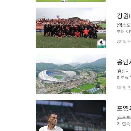
(엑스포
부터 이
이에 강
361일 
용인
‘용인시
이로써 
시는 지
361일 
포옛
[스포츠
기 연속
전혀 만