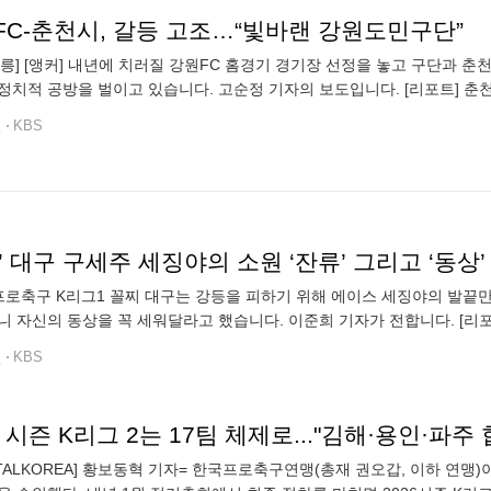
FC-춘천시, 갈등 고조…“빛바랜 강원도민구단”
 강릉] [앵커] 내년에 치러질 강원FC 홈경기 경기장 선정을 놓고 구단과 
17년 동안, 이곳에서 홈경기가 열렸습니다. 하지만 내년에는 경기가 
전
KBS
’ 대구 구세주 세징야의 소원 ‘잔류’ 그리고 ‘동상’
축구 K리그1 꼴찌 대구는 강등을 피하기 위해 에이스 세징야의 발끝만 바라보고 있는데요. 고군분투 중인 세징야는 잔류를
습니다. 이준희 기자가 전합니다. [리포트] 대구 세징야가 중앙선 바로 앞에서 찬 공이 그대
로 서울의 골문 안으로 빨려 들어갑니다. 올 시즌 최고의 골에 뽑힐 만한
전
KBS
6 시즌 K리그 2는 17팀 체제로..."김해·용인·파주
RTALKOREA] 황보동혁 기자= 한국프로축구연맹(총재 권오갑, 이하 연맹)이