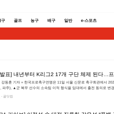
야구
골프
농구
배구
일반
e-스포츠
] 강동훈 기자 = 한국프로축구연맹은 11일 서울 신문로 축구회관에서 20
인, 파주), ▲군 복무 선수의 소속팀 이적 형식을 임대에서 출전 동의로 변경
가입 승인 김해FC 2008은 현재 K3리그 소속으로 올 시즌 3위에
전
골닷컴