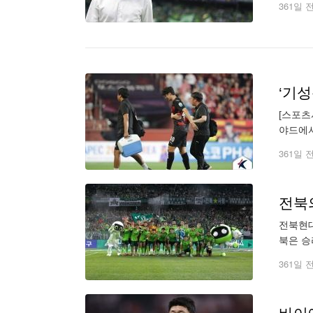
361일 
[스포츠
야드에서
돌했다.
361일 
전북현대
북은 승
제외) 관
361일 