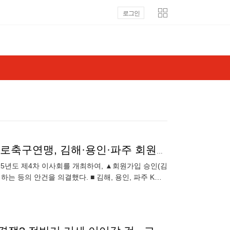
로그인
[공식발표] 내년부터 K리그2 17개 구단 체제 된다…프로축구연맹, 김해·용인·파주 회원가입 승인
25년도 제4차 이사회를 개최하여, ▲회원가입 승인(김
하는 등의 안건을 의결했다. ■ 김해, 용인, 파주 K리