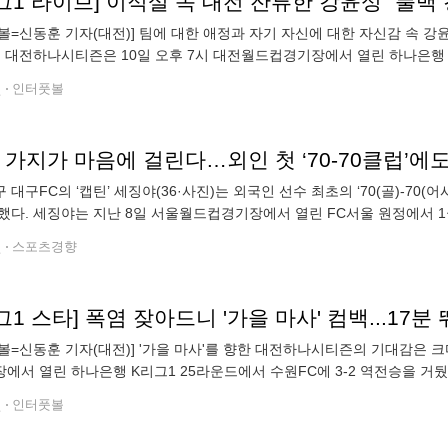
볼=신동훈 기자(대전)] 팀에 대한 애정과 자기 자신에 대한 자신감 속 
 대전하나시티즌은 10일 오후 7시 대전월드컵경기장에서 열린 하나은행 K
날 승리로 대전은 5월 24일 대구FC전 이후 78일 만에 홈에서 승리를 기록
전
인터풋볼
 가지가 마음에 걸린다…외인 첫 ‘70-70클럽’
 대구FC의 ‘캡틴’ 세징야(36·사진)는 외국인 선수 최초의 ‘70(골)-7
했다. 세징야는 지난 8일 서울월드컵경기장에서 열린 FC서울 원정에서 1
내가 70-70 클럽(108골 70어시스트)에 가입했다는 사실은 알고
전
스포츠경향
볼=신동훈 기자(대전)] '가을 마사'를 향한 대전하나시티즌의 기대감은 크
에서 열린 하나은행 K리그1 25라운드에서 수원FC에 3-2 역전승을 거뒀다
 홈에서 승리를 기록했다. 마사는 이날 단 17분만 뛰었음에도 인상적이었
전
인터풋볼