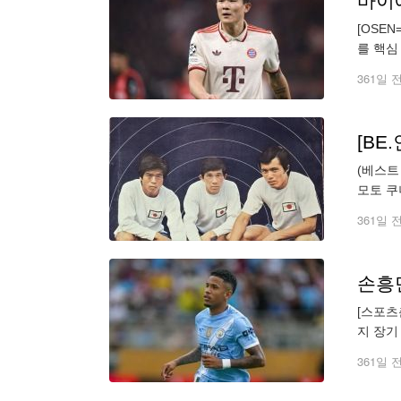
바이
[OSE
를 핵심
의 핵심
361일 
(베스트
모토 쿠
아기가 
361일 
[스포츠
지 장기
현지 매
361일 