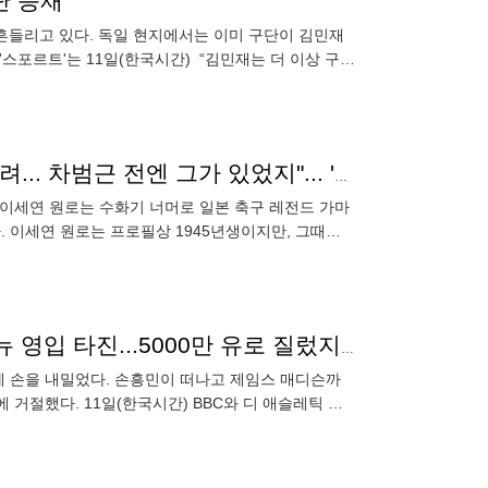
단 등재
히 흔들리고 있다. 독일 현지에서는 이미 구단이 김민재
스포르트'는 11일(한국시간) “김민재는 더 이상 구단
메카
[BE.인터뷰] "세계 올스타까지 한 '아시아의 별'이 졌구려... 차범근 전엔 그가 있었지"... '한일전 11년 무패' 韓 GK 전설이 추억하는 가마모토
설 이세연 원로는 수화기 너머로 일본 축구 레전드 가마
 이세연 원로는 프로필상 1945년생이지만, 그때는
반적이었다. 여
손흥민 떠나고 매디슨 다친 토트넘, 맨시티 윙어 사비뉴 영입 타진...5000만 유로 질렀지만 '칼차단' [스춘 해축]
게 손을 내밀었다. 손흥민이 떠나고 제임스 매디슨까
거절했다. 11일(한국시간) BBC와 디 애슬레틱 등
 금액은 5000만