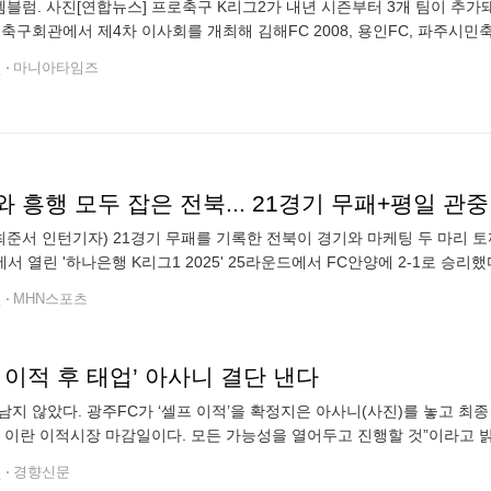
엠블럼. 사진[연합뉴스] 프로축구 K리그2가 내년 시즌부터 3개 팀이 추가
 축구회관에서 제4차 이사회를 개최해 김해FC 2008, 용인FC, 파주시민
기총회에서 최종 승인을 받으면 2026시즌 K리그2 참가가 확정된다. 현재 
전
마니아타임즈
 흥행 모두 잡은 전북... 21경기 무패+평일 관
 최준서 인턴기자) 21경기 무패를 기록한 전북이 경기와 마케팅 두 마리 
서 열린 '하나은행 K리그1 2025' 25라운드에서 FC안양에 2-1로 승리했다.
와 함께 21,346명의 유료 관중을 기록했다. 관중 기록은
전
MHN스포츠
 이적 후 태업’ 아사니 결단 낸다
남지 않았다. 광주FC가 ‘셀프 이적’을 확정지은 아사니(사진)를 놓고 최
이 이란 이적시장 마감일이다. 모든 가능성을 열어두고 진행할 것”이라고 밝
 만료 6개월 이내인 경우 선수가 소속팀 동의 없이 다른 팀과 자유롭게 협
전
경향신문