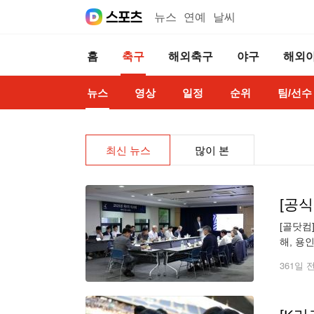
뉴스
연예
날씨
홈
축구
해외축구
야구
해외
뉴스
영상
일정
순위
팀/선수
최신 뉴스
많이 본
[골닷컴
해, 용
그 회원
361일 