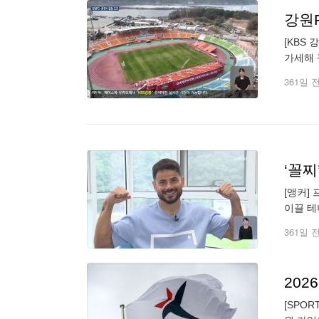
강원
[KBS
가세해 정치적 공방을 벌이고 있습니다. 고순정 기자의 보도입니다. [리포트] 춘천 송암스포츠타운 주경기장입니다. 강원FC 창단 이후
361일 
‘꼴찌
[앵커] 프로
이끌 테니 자신의 동상을 꼭 세워달라고 했
361일 
202
[SPO