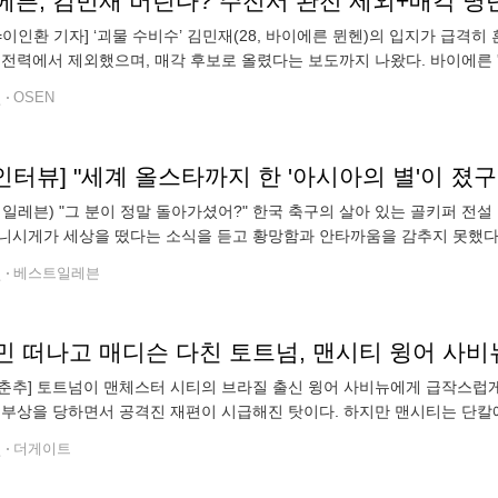
에른, 김민재 버린다? 주전서 완전 제외+매각 명
N=이인환 기자] ‘괴물 수비수’ 김민재(28, 바이에른 뮌헨)의 입지가 급격
 전력에서 제외했으며, 매각 후보로 올렸다는 보도까지 나왔다. 바이에른 '
 계획에 포함되지 않는다. 그는 확실한 매각 대상이며, 뮌헨은 다욧 우파
전
OSEN
 일레븐) "그 분이 정말 돌아가셨어?" 한국 축구의 살아 있는 골키퍼 전
니시게가 세상을 떴다는 소식을 듣고 황망함과 안타까움을 감추지 못했다.
태어나도 어떻게 될지 모르는 시절이었기에 출생신고를 늦게 하는 게 일
전
베스트일레븐
춘추] 토트넘이 맨체스터 시티의 브라질 출신 윙어 사비뉴에게 급작스럽
 부상을 당하면서 공격진 재편이 시급해진 탓이다. 하지만 맨시티는 단칼에 
체에 따르면 토트넘은 최근 맨시티에 사비뉴 영입 의사를 타진했다. 제시한
전
더게이트