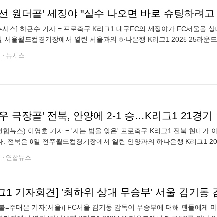
선 원더골' 세징야 "실수 나오면 바로 슈팅하려고
뉴시스] 하근수 기자 = 프로축구 K리그1 대구FC의 세징야가 FC서울을 상
일 서울월드컵경기장에서 열린 서울과의 하나은행 K리그1 2025 25라운드
그쳤다. 0-1로 끌려가던 전반 34분 세징야가 환상적인 득점을 선보였다.
전
뉴시스
우 극장골' 전북, 안양에 2-1 승…K리그1 21경기
연합뉴스) 이영호 기자 = '지는 법을 잊은' 프로축구 K리그1 전북 현대가
. 전북은 8일 전주월드컵경기장에서 열린 안양과의 하나은행 K리그1 202
에 힘입어 2-1로 승리했다. 5연승을 내달린 전북(승점 57)은 선두 자리를
전
연합뉴스
그1 기자회견] '최하위 상대 무승부' 서울 김기동
볼=주대은 기자(서울)] FC서울 김기동 감독이 무승부에 대해 팬들에게 미안