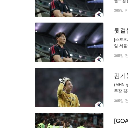
월드컵경
전반 1
365일 
[스포츠
일 서울
(승점 
365일 
김기동
(MHN
주장 김
대구FC
365일 
[GO