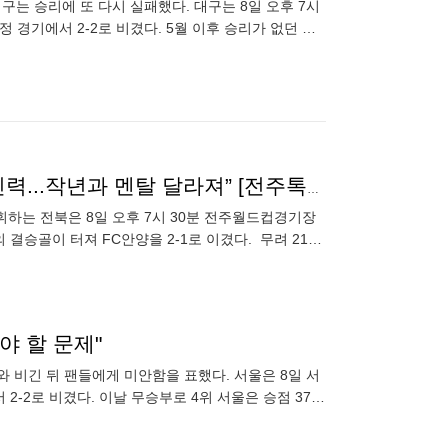
대구는 승리에 또 다시 실패했다. 대구는 8일 오후 7시
 경기에서 2-2로 비겼다. 5월 이후 승리가 없던 대
‘21경기 연속 무패’ 포옛 감독 “극장골의 원동력은 정신력...작년과 멘탈 달라져” [전주톡톡]
휘하는 전북은 8일 오후 7시 30분 전주월드컵경기장
결승골이 터져 FC안양을 2-1로 이겼다. 무려 21경
야 할 문제"
와 비긴 뒤 팬들에게 미안함을 표했다. 서울은 8일 서
-2로 비겼다. 이날 무승부로 4위 서울은 승점 37(9