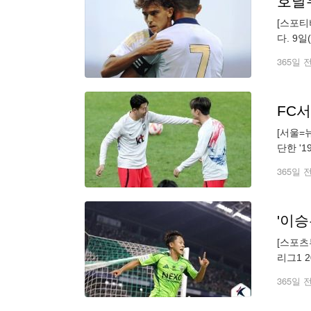
[스포티
다. 9
해 "포
365일 
FC서
[서울=
단한 '
2025
365일 
'이승
[스포츠
리그1 
북은 1
365일 