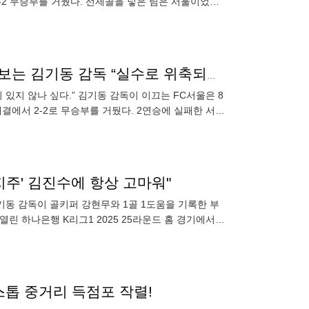
2-2 무승부를 거뒀다. 선제골을 넣은 팀은 서울이었다.
뒷걸음치다 넘어져 동점골 ‘빌미’, 골키퍼 강현무 바라보는 김기동 감독 “실수로 위축되는 부분 있어, 본인이 마음 잡아야”[현장인터뷰]
 있지 않나 싶다.” 김기동 감독이 이끄는 FC서울은 8
대결에서 2-2로 무승부를 거뒀다. 2연승에 실패한 서울
지주' 김진수에 항상 고마워"
김기동 감독이 골키퍼 강현무와 1골 1도움을 기록한 부
린 하나은행 K리그1 2025 25라운드 홈 경기에서
논스톱 중거리 득점포 작렬!