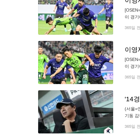
이영재
[OSE
이 경기
북(17
365일 
이영재
[OSE
이 경기
북(17
365일 
'14
(서울=
기동 감
25라운
365일 