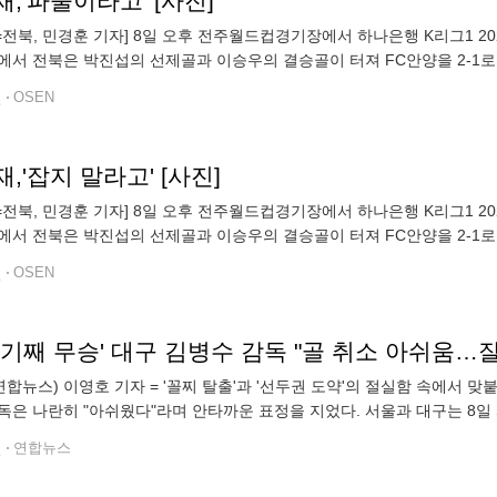
,'파울이라고' [사진]
N=전북, 민경훈 기자] 8일 오후 전주월드컵경기장에서 하나은행 K리그1 2
에서 전북은 박진섭의 선제골과 이승우의 결승골이 터져 FC안양을 2-1로 이
승6무2패, 승점 57점)은 압도적 선두를 지켰다. 후반 전북 이영재가
전
OSEN
,'잡지 말라고' [사진]
N=전북, 민경훈 기자] 8일 오후 전주월드컵경기장에서 하나은행 K리그1 2
에서 전북은 박진섭의 선제골과 이승우의 결승골이 터져 FC안양을 2-1로 이
승6무2패, 승점 57점)은 압도적 선두를 지켰다. 후반 전북 이영재가
전
OSEN
경기째 무승' 대구 김병수 감독 "골 취소 아쉬움…
연합뉴스) 이영호 기자 = '꼴찌 탈출'과 '선두권 도약'의 절실함 속에서 
독은 나란히 "아쉬웠다"라며 안타까운 표정을 지었다. 서울과 대구는 8일
드 대결에서 2골씩 주고받는 공방 속에 2-2로 비겼다. '꼴찌' 대구를 상대
전
연합뉴스