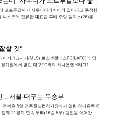
호날두 '사우디 돈'에 미쳤다…후배 유럽 커리어 절단났는데 "사우디가 포르투갈보다 좋은 리그"
 이어 포르투갈까지 사우디아라비아의 밑이라고 주장했
알 나스르에 합류한 대표팀 후배 주앙 펠릭스(26)를 향
 주장했다.
잘할 것"
메이저리그사커(MLS) 로스앤젤레스FC(LAFC)에 입
월드컵경기장에서 열린 대구FC와의 하나은행 K리그1
 행진…서울-대구는 무승부
다. 전북은 8일 전주월드컵경기장에서 열린 하나은행 K
 함께 21경기 연속 무패(16승 5무) 행진을 이어간 전