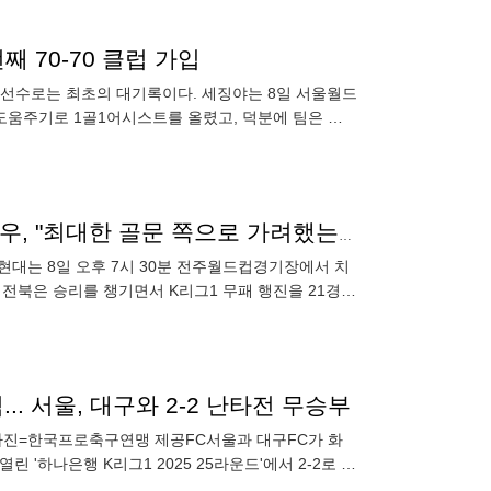
 70-70 클럽 가입
국인 선수로는 최초의 대기록이다. 세징야는 8일 서울월드
 도움주기로 1골1어시스트를 올렸고, 덕분에 팀은 뒤
하
[#STN@현장] '전북의 K리그1 21경기 무패 견인' 이승우, "최대한 골문 쪽으로 가려했는데 운 좋았어"
북현대는 8일 오후 7시 30분 전주월드컵경기장에서 치
. 전북은 승리를 챙기면서 K리그1 무패 행진을 21경기
.. 서울, 대구와 2-2 난타전 무승부
 /사진=한국프로축구연맹 제공FC서울과 대구FC가 화
'하나은행 K리그1 2025 25라운드'에서 2-2로 비