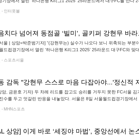
기장에서 열린 '하나은행 K리그1 2025' 25라운드에서 대구FC를 만나 
3분 김진수의 프리킥이 환상적인 궤적을 그리며 대구 골문으로 들어갔다.
전
인터풋볼
서울 | 상암=박준범기자] “(강현무는) 실수가 나오다 보니 위축되는 부분이
월드컵경기장에서 열린 ‘하나은행 K리그1 2025’ 25라운드 대구FC와 맞
37)은 2위 김천 상무(승점 39)와 격차를 1점 줄인 것에 만족해야
전
스포츠서울
 감독 "강현무 스스로 마음 다잡아야...'정신적 
 상암, 금윤호 기자) 두 차례 리드를 잡고도 승리를 거두지 못한 FC서울 
진수를 두고 엇갈린 반응을 내놓았다. 서울은 8일 서울월드컵경기장에서 열
와 2-2로 비겼다. 이날 승리 시 서울(승점 37)은 2위 김천 상무
전
MHN스포츠
AL 상암] 이게 바로 ‘세징야 마법’, 중앙선에서 