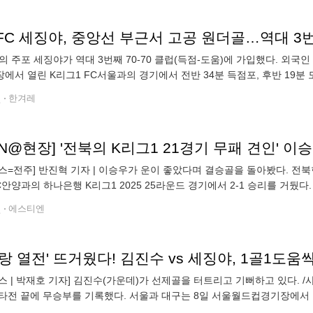
C 세징야, 중앙선 부근서 고공 원더골…역대 3번째
의 주포 세징야가 역대 3번째 70-70 클럽(득점-도움)에 가입했다. 외
에서 열린 K리그1 FC서울과의 경기에서 전반 34분 득점포, 후반 19분
황에서 2-2 무승부를 일굴 수 있었다. 세징야는 이날 공격 포인트를 추가
전
한겨레
뉴스=전주] 반진혁 기자 | 이승우가 운이 좋았다며 결승골을 돌아봤다. 전
C안양과의 하나은행 K리그1 2025 25라운드 경기에서 2-1 승리를 거뒀다
다. 이승우는 이날 교체로 그라운드를 밟았다. 부지런히 움직였고 후
전
에스티엔
랑 열전' 뜨거웠다! 김진수 vs 세징야, 1골1도움씩.
스 | 박재호 기자] 김진수(가운데)가 선제골을 터트리고 기뻐하고 있다.
타전 끝에 무승부를 기록했다. 서울과 대구는 8일 서울월드컵경기장에서 열린 
승점 1을 추가한 서울은 승점 37(9승10무6패)로 4위에 자리했다. 14경기