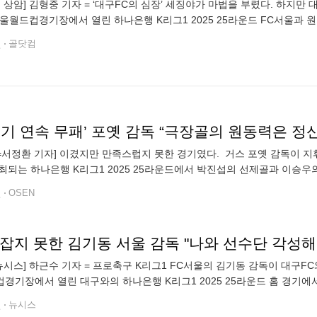
, 상암] 김형중 기자 = ‘대구FC의 심장’ 세징야가 마법을 부렸다. 하지만 
서울월드컵경기장에서 열린 하나은행 K리그1 2025 25라운드 FC서울과 원정
근 3연패를 끊긴 했지만 승점 15점으로 여전히 최하위에 머물렀다
전
골닷컴
N=서정환 기자] 이겼지만 만족스럽지 못한 경기였다. 거스 포옛 감독이 지
최되는 하나은행 K리그1 2025 25라운드에서 박진섭의 선제골과 이승우의 
 무패(16승5무)를 달린 전북(17승6무2패, 승점 57점)은 압도적 선두
전
OSEN
잡지 못한 김기동 서울 감독 "나와 선수단 각성해
뉴시스] 하근수 기자 = 프로축구 K리그1 FC서울의 김기동 감독이 대구FC
경기장에서 열린 대구와의 하나은행 K리그1 2025 25라운드 홈 경기에서 2
6패)에 그쳤다. 김기동 감독은 경기 종료 후 "정말 중요한 시점이었
전
뉴시스