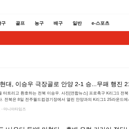
야구
골프
농구
배구
일반
e-스포츠
현대, 이승우 극장골로 안양 2-1 승...무패 행진 
 터트리고 환호하는 전북 이승우. 사진[연합뉴스] 프로축구 K리그1 전
. 전북은 8일 전주월드컵경기장에서 열린 안양과의 K리그1 25라운드에서 2
. 이로써 전북은 K리그 역대 최다 연속 무패 기록에서 1991년 부산 아이
전
마니아타임즈