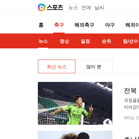
뉴스
연예
날씨
홈
축구
해외축구
야구
해외
뉴스
영상
일정
순위
팀/선수
최신 뉴스
많이 본
전북 
극장골을
이어갔다
달성했다
365일 