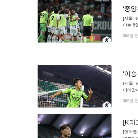
'중앙
[서울=
야는 8
승부에 
365일 
'이승
(서울=
이어갔다
결승 골
365일 
[K리
[인터풋