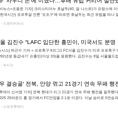
비뉴스=조용운 기자] 크리스티아누 호날두(40, 알 나스르)가 프랑스에
일(한국시간) 포르투갈 언론 '오조구'에 따르면 호날두는 최근 유럽을 떠나 
르투갈에서 뛰는 것보다 사우디아라비아에서 뛰는 게 더 나은 선택"이라고
전
스포티비뉴스
울 김진수 "LAFC 입단한 흥민이, 미국서도 분명 
뉴시스] 하근수 기자 = 프로축구 K리그1 FC서울 김진수가 미국 프로축구 
1992년생 동갑내기' 손흥민(이상 33)을 응원했다. 김진수는 8일 서울
 25라운드 홈 경기에서 1골 1도움 맹활약을 펼쳤으나 아쉽게 2-2로 비겼다
전
뉴시스
우 결승골' 전북, 안양 꺾고 21경기 연속 무패
투데이 신서영 기자] 전북 현대가 리그 21경기 연속 무패 행진을 질주했
2025 25라운드 홈 경기에서 FC안양을 2-1로 이겼다. 이날 승리로 5연승과
7승 6무 2패(승점 57)를 기록, 단독 선두 자리를 굳건히 지켰다. 반
전
스포츠투데이