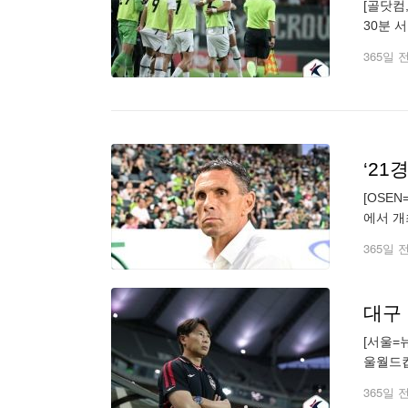
[골닷컴
30분 
구는 최
365일 
[OSE
에서 개
기 연속
365일 
대구 
[서울=
울월드컵
승10무
365일 