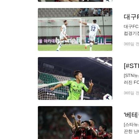
대구F
대구FC
컵경기장
지던 상
365일 
[STN
러진 F
로 늘렸
365일 
'베테
[스타뉴
끈한 난
겼다. 