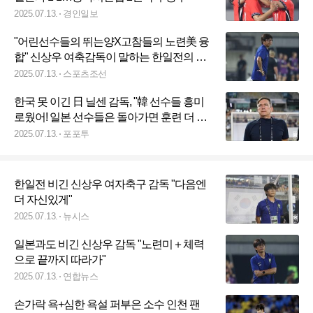
2025.07.13.
경인일보
"어린선수들의 뛰는양X고참들의 노련美 융
합" 신상우 여축감독이 말하는 한일전의 뿌
듯한 성과[동아시안컵 한일전 일문일답 전
2025.07.13.
스포츠조선
문]
한국 못 이긴 日 닐센 감독, "韓 선수들 흥미
로웠어! 일본 선수들은 돌아가면 훈련 더 해
야될 것"
2025.07.13.
포포투
한일전 비긴 신상우 여자축구 감독 "다음엔
더 자신있게"
2025.07.13.
뉴시스
일본과도 비긴 신상우 감독 "노련미＋체력
으로 끝까지 따라가"
2025.07.13.
연합뉴스
손가락 욕+심한 욕설 퍼부은 소수 인천 팬