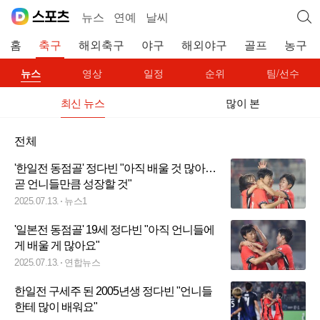
뉴스
연예
날씨
홈
축구
해외축구
야구
해외야구
골프
농구
뉴스
영상
일정
순위
팀/선수
최신 뉴스
많이 본
전체
'한일전 동점골' 정다빈 "아직 배울 것 많아…
곧 언니들만큼 성장할 것"
2025.07.13.
뉴스1
'일본전 동점골' 19세 정다빈 "아직 언니들에
게 배울 게 많아요"
2025.07.13.
연합뉴스
한일전 구세주 된 2005년생 정다빈 "언니들
한테 많이 배워요"