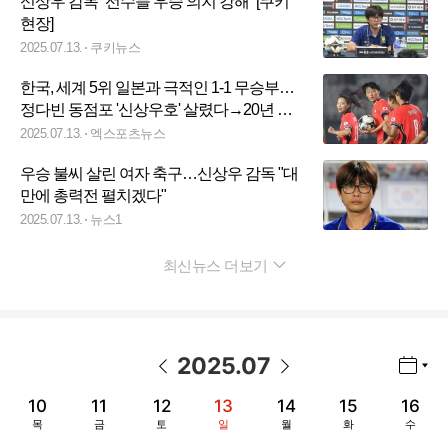
신상우 감독 “선수들 우승 의지 강해” [쿠키
현장]
2025.07.13.
쿠키뉴스
한국, 세계 5위 일본과 극적인 1-1 무승부…
정다빈 동점포 '신상우호' 살렸다→20년 만
에 우승도 가능 [현장리뷰]
2025.07.13.
엑스포츠뉴스
우승 불씨 살린 여자 축구…신상우 감독 "대
만에 총력전 펼치겠다"
2025.07.13.
뉴스1
최신뉴스 더보기
펼치기
2025
.
07
년월 선택 열기/닫기
이전 날짜
다음 날짜
10
11
12
13
14
15
16
목
금
토
일
월
화
수