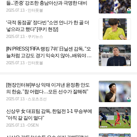
들...'존중' 강조한 충남아산과 극명한 대비
2025.07.13.
인터풋볼
‘극적 동점골’ 정다빈 “소연 언니가 한 골 더
넣으라고 했다” [쿠키 현장]
2025.07.13.
쿠키뉴스
[IN PRESS] 'FIFA 랭킹 7위' 日닐센 감독, "오
늘처럼 고강도 경기 익숙지 않아...배워야 한
다"
2025.07.13.
인터풋볼
[현장인터뷰]부상 악재 이겨낸 윤정환 안도
의 한숨, "참 어렵다…모든 선수가 잘해줘"
2025.07.13.
스포츠조선
신상우 女 대표팀 감독, 한일전 1-1 무승부에
"아직 갈 길이 멀다"
2025.07.13.
OSEN