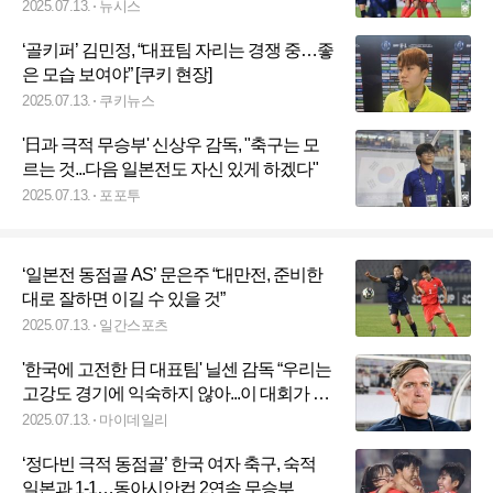
2025.07.13.
뉴시스
‘골키퍼’ 김민정, “대표팀 자리는 경쟁 중…좋
은 모습 보여야” [쿠키 현장]
2025.07.13.
쿠키뉴스
'日과 극적 무승부' 신상우 감독, "축구는 모
르는 것...다음 일본전도 자신 있게 하겠다"
2025.07.13.
포포투
‘일본전 동점골 AS’ 문은주 “대만전, 준비한
대로 잘하면 이길 수 있을 것”
2025.07.13.
일간스포츠
'한국에 고전한 日 대표팀' 닐센 감독 “우리는
고강도 경기에 익숙하지 않아...이 대회가 가
치 있는 이유” [MD현장]
2025.07.13.
마이데일리
‘정다빈 극적 동점골’ 한국 여자 축구, 숙적
일본과 1-1…동아시안컵 2연속 무승부