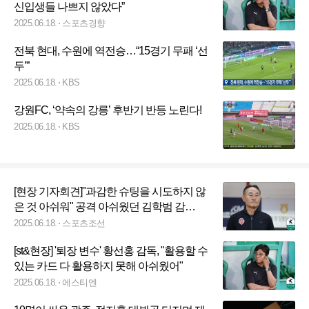
신입생들 나쁘지 않았다”
2025.06.18.
스포츠경향
전북 현대, 수원에 역전승…“15경기 무패 ‘선
두’”
2025.06.18.
KBS
강원FC, ‘약속의 강릉’ 후반기 반등 노린다!
2025.06.18.
KBS
[현장 기자회견]"과감한 슈팅을 시도하지 않
은 것 아쉬워" 공격 아쉬웠던 김학범 감
독..."반면교사 삼아서 잘 준비할 예정"
2025.06.18.
스포츠조선
[st&현장] '퇴장 변수' 황선홍 감독, "활용할 수
있는 카드 다 활용하지 못해 아쉬웠어"
2025.06.18.
에스티엔