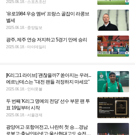
집중할 것"
2025.06.18.
스포츠조선
'유로1984 우승 멤버' 프랑스 골잡이 라콩브
별세
2025.06.18.
중앙일보
광주, 제주 연승 저지하고 5경기 만에 승리
2025.06.18.
마이데일리
[K리그1 라이브] '괜찮을까?' 쏟아지는 우려...
에르난데스는 "대전 팬들 걱정하지 마세요"
2025.06.18.
인터풋볼
두 번째 'K리그 명예의 전당' 선수 부문 팬 투
표 19일부터 시작
2025.06.18.
서울경제
광양여고·포항여전고, 나란히 첫 승…경남
로봇고·충남인터넷고·울산현대고도 승전고