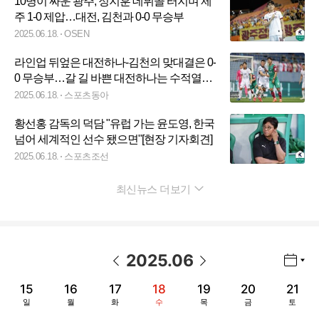
10명이 싸운 광주, 정지훈 데뷔골 터지며 제
주 1-0 제압…대전, 김천과 0-0 무승부
2025.06.18.
OSEN
라인업 뒤엎은 대전하나-김천의 맞대결은 0-
0 무승부…갈 길 바쁜 대전하나는 수적열세
딛고 무승부에 만족 [SD 리뷰 in 대전]
2025.06.18.
스포츠동아
황선홍 감독의 덕담 "유럽 가는 윤도영, 한국
넘어 세계적인 선수 됐으면"[현장 기자회견]
2025.06.18.
스포츠조선
최신뉴스 더보기
펼치기
2025
.
06
년월 선택 열기/닫기
이전 날짜
다음 날짜
15
16
17
18
19
20
21
일
월
화
수
목
금
토