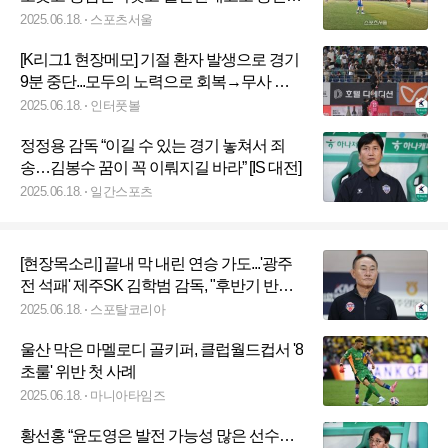
[여왕기]
2025.06.18.
스포츠서울
[K리그1 현장메모] 기절 환자 발생으로 경기
9분 중단...모두의 노력으로 회복→무사 귀
가
2025.06.18.
인터풋볼
정정용 감독 “이길 수 있는 경기 놓쳐서 죄
송…김봉수 꿈이 꼭 이뤄지길 바라” [IS 대전]
2025.06.18.
일간스포츠
[현장목소리] 끝내 막 내린 연승 가도...'광주
전 석패' 제주SK 김학범 감독, "후반기 반드
시 달라질 것"
2025.06.18.
스포탈코리아
울산 막은 마멜로디 골키퍼, 클럽월드컵서 '8
초룰' 위반 첫 사례
2025.06.18.
마니아타임즈
황선홍 “윤도영은 발전 가능성 많은 선수…