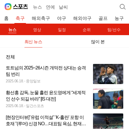
뉴스
연예
날씨
홈
축구
해외축구
야구
해외야구
골프
농구
뉴스
영상
일정
순위
팀/선수
최신 뉴스
많이 본
전체
토트넘의 2025~26시즌 개막전 상대는 승격
팀 번리
2025.06.18.
중앙일보
황선홍 감독, 눈물 흘린 윤도영에게 “세계적
인 선수 되길 바라” [IS 대전]
2025.06.18.
일간스포츠
[현장인터뷰]"유럽 이적설" 'K-홀란' 포항 이
호재 "(루머) 신경 NO…대표팀 욕심, 현재에