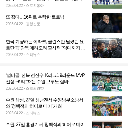
2025.04.22.
스포츠동아
또 졌다…16위로 추락한 토트넘
2025.04.22.
경향신문
한국 겨냥하는 이라크, 클린스만 날렸던 요
르단 前 감독 데려오려 필사적 "임대까지 고
려"
2025.04.22.
스타뉴스
‘멀티골’ 전북 전진우, K리그1 9라운드 MVP
선정···K리그2는 수원 브루노 실바
2025.04.22.
스포츠경향
수원 삼성, 27일 성남전서 수원남부소방서
와 '청백적의 히어로 데이' 개최
2025.04.22.
스타뉴스
수원, 27일 홈경기서 '청백적의 히어로 데이'