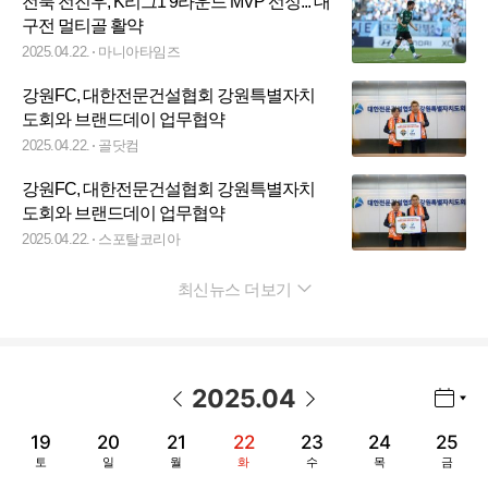
전북 전진우, K리그1 9라운드 MVP 선정... 대
구전 멀티골 활약
2025.04.22.
마니아타임즈
강원FC, 대한전문건설협회 강원특별자치
도회와 브랜드데이 업무협약
2025.04.22.
골닷컴
강원FC, 대한전문건설협회 강원특별자치
도회와 브랜드데이 업무협약
2025.04.22.
스포탈코리아
최신뉴스 더보기
펼치기
2025
.
04
년월 선택 열기/닫기
이전 날짜
다음 날짜
19
20
21
22
23
24
25
토
일
월
화
수
목
금