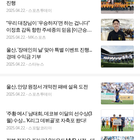
진행
2025.04.22.
스포츠투데이
“우리 대장님이 ‘우승하자’면 하는 겁니다”
이정효 감독 향한 주세종의 믿음 [이근승의
믹스트존]
2025.04.22.
MK스포츠
울산, '장애인의 날' 맞아 특별 이벤트 진행...
경매 수익금 기부
2025.04.22.
스타뉴스
울산, 안양 원정서 개막전 패배 설욕 도전
2025.04.22.
스포츠투데이
'주황 메시' 남태희, 데코뷰 이달의 선수상(3
월) 수상... 'K리그 데뷔골'로 자축포 쐈다!
2025.04.22.
스포탈코리아