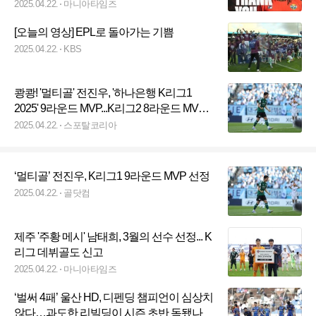
2025.04.22.
마니아타임즈
[오늘의 영상] EPL로 돌아가는 기쁨
2025.04.22.
KBS
쾅쾅! '멀티골' 전진우, '하나은행 K리그1
2025' 9라운드 MVP...K리그2 8라운드 MVP
는 브루노
2025.04.22.
스포탈코리아
‘멀티골’ 전진우, K리그1 9라운드 MVP 선정
2025.04.22.
골닷컴
제주 '주황 메시' 남태희, 3월의 선수 선정... K
리그 데뷔골도 신고
2025.04.22.
마니아타임즈
‘벌써 4패’ 울산 HD, 디펜딩 챔피언이 심상치
않다…과도한 리빌딩이 시즌 초반 독됐나