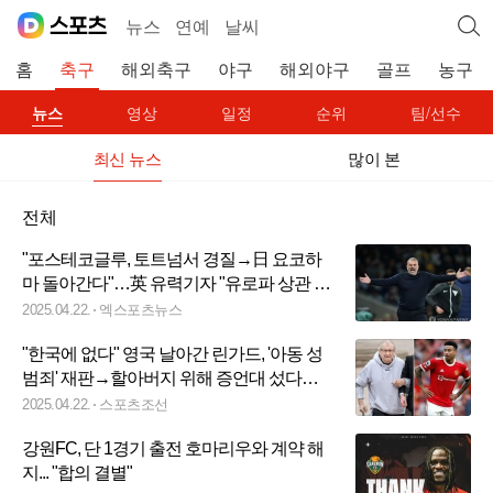
뉴스
연예
날씨
홈
축구
해외축구
야구
해외야구
골프
농구
뉴스
영상
일정
순위
팀/선수
최신 뉴스
많이 본
전체
"포스테코글루, 토트넘서 경질→日 요코하
마 돌아간다"…英 유력기자 "유로파 상관 없
이 경질"
2025.04.22.
엑스포츠뉴스
"한국에 없다" 영국 날아간 린가드, '아동 성
범죄' 재판→할아버지 위해 증언대 섰다…
FC서울, 주말 경기 뛰는 조건 허락
2025.04.22.
스포츠조선
강원FC, 단 1경기 출전 호마리우와 계약 해
지... "합의 결별"