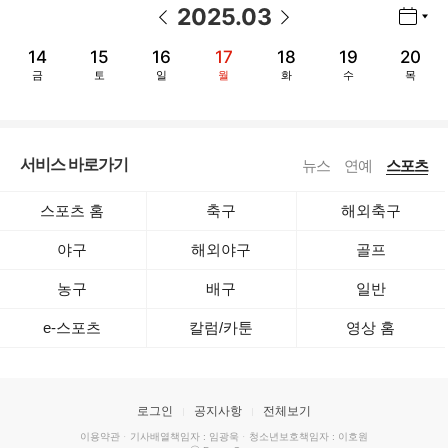
2025
.
03
년월 선택 열기/닫기
이전 날짜
다음 날짜
14
15
16
17
18
19
20
금
토
일
월
화
수
목
서비스 바로가기
뉴스
연예
스포츠
스포츠 홈
축구
해외축구
야구
해외야구
골프
농구
배구
일반
e-스포츠
칼럼/카툰
영상 홈
로그인
공지사항
전체보기
이용약관
·
기사배열책임자 : 임광욱
·
청소년보호책임자 : 이호원