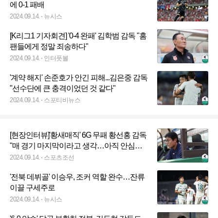
에 0-1 패배
2024.09.14.
뉴시스
[K리그1 기자회견] '0-4 완패' 김학범 감독 "홈
팬들에게 정말 죄송하다"
2024.09.14.
인터풋볼
'계약 해지' 손준호가 안긴 피해...김은중 감독
"선수단에 큰 충격이었던 것 같다"
2024.09.14.
스포티비뉴스
[현장인터뷰]'황새매직' 6G 무패 황선홍 감독
"매 경기 마지막이라고 생각…아직 안심할
단계 아니다"
2024.09.14.
스포츠조선
'전북 데뷔골' 이승우, 조커 역할 완수…잔류
이끌 구세주로
2024.09.14.
뉴시스