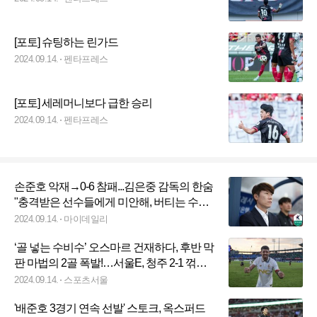
[포토] 슈팅하는 린가드
2024.09.14.
펜타프레스
[포토] 세레머니보다 급한 승리
2024.09.14.
펜타프레스
손준호 악재→0-6 참패...김은중 감독의 한숨
"충격받은 선수들에게 미안해, 버티는 수밖
에 없다" [MD현장인터뷰]
2024.09.14.
마이데일리
‘골 넣는 수비수’ 오스마르 건재하다, 후반 막
판 마법의 2골 폭발!…서울E, 청주 2-1 꺾고 2
위 도약 [K리그2]
2024.09.14.
스포츠서울
'배준호 3경기 연속 선발' 스토크, 옥스퍼드