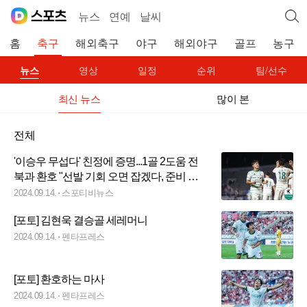
뉴스
연예
날씨
홈
축구
해외축구
야구
해외야구
골프
농구
뉴스
영상
일정
순위
팀/선수
최신 뉴스
많이 본
전체
'이승우 무섭다' 친정에 증명...1골 2도움 전
북과 환호 "선발 기회 오면 잡겠다, 준비 잘
하고 있어"
2024.09.14.
스포티비뉴스
[포토] 김현욱 결승골 세레머니
2024.09.14.
펜타프레스
[포토] 환호하는 마사
2024.09.14.
펜타프레스