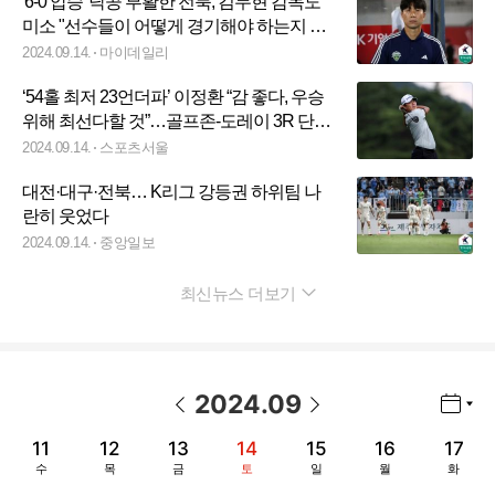
'6-0 압승' 닥공 부활한 전북, 김두현 감독도
미소 "선수들이 어떻게 경기해야 하는지 느
낀 것 같다" [MD현장인터뷰]
2024.09.14.
마이데일리
‘54홀 최저 23언더파’ 이정환 “감 좋다, 우승
위해 최선다할 것”…골프존-도레이 3R 단독
선두→6년만 통산 3승 도전
2024.09.14.
스포츠서울
대전·대구·전북… K리그 강등권 하위팀 나
란히 웃었다
2024.09.14.
중앙일보
최신뉴스 더보기
펼치기
2024
.
09
년월 선택 열기/닫기
이전 날짜
다음 날짜
11
12
13
14
15
16
17
수
목
금
토
일
월
화