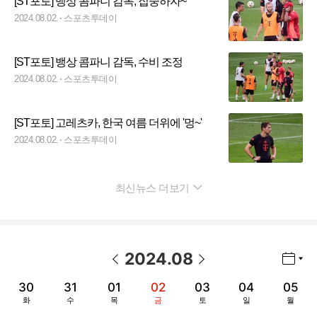
[ST포토] 뱅상 콤파니 감독, 집중하자~
2024.08.02.
스포츠투데이
[ST포토] 뱅상 콤파니 감독, 수비 조정
2024.08.02.
스포츠투데이
[ST포토] 고레츠카, 한국 여름 더위에 '멍~'
2024.08.02.
스포츠투데이
최신뉴스 더보기
펼치기
2024
.
08
년월 선택 열기/닫기
이전 날짜
다음 날짜
30
31
01
02
03
04
05
화
수
목
금
토
일
월