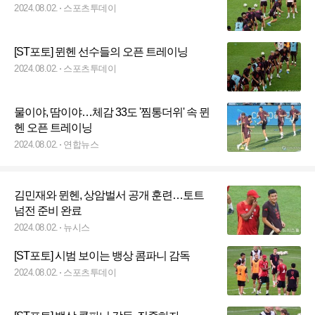
2024.08.02.
스포츠투데이
[ST포토] 뮌헨 선수들의 오픈 트레이닝
2024.08.02.
스포츠투데이
물이야, 땀이야…체감 33도 '찜통더위' 속 뮌
헨 오픈 트레이닝
2024.08.02.
연합뉴스
김민재와 뮌헨, 상암벌서 공개 훈련…토트
넘전 준비 완료
2024.08.02.
뉴시스
[ST포토] 시범 보이는 뱅상 콤파니 감독
2024.08.02.
스포츠투데이