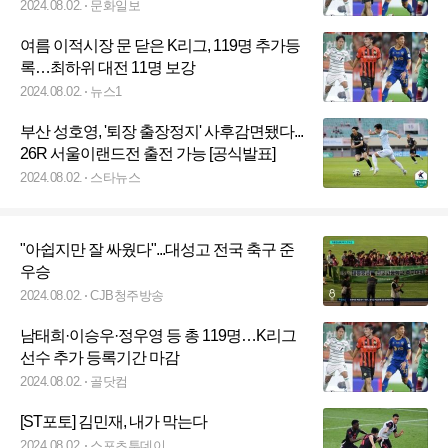
2024.08.02.
문화일보
여름 이적시장 문 닫은 K리그, 119명 추가등
록…최하위 대전 11명 보강
2024.08.02.
뉴스1
부산 성호영, '퇴장 출장정지' 사후감면됐다...
26R 서울이랜드전 출전 가능 [공식발표]
2024.08.02.
스타뉴스
"아쉽지만 잘 싸웠다"...대성고 전국 축구 준
우승
2024.08.02.
CJB청주방송
남태희·이승우·정우영 등 총 119명…K리그
선수 추가 등록기간 마감
2024.08.02.
골닷컴
[ST포토] 김민재, 내가 막는다
2024.08.02.
스포츠투데이