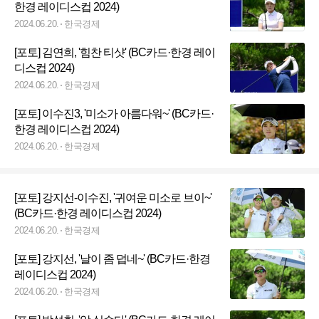
한경 레이디스컵 2024)
2024.06.20.
한국경제
[포토] 김연희, '힘찬 티샷' (BC카드·한경 레이
디스컵 2024)
2024.06.20.
한국경제
[포토] 이수진3, '미소가 아름다워~' (BC카드·
한경 레이디스컵 2024)
2024.06.20.
한국경제
[포토] 강지선-이수진, '귀여운 미소로 브이~'
(BC카드·한경 레이디스컵 2024)
2024.06.20.
한국경제
[포토] 강지선, '날이 좀 덥네~' (BC카드·한경
레이디스컵 2024)
2024.06.20.
한국경제