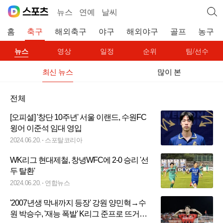
뉴스
연예
날씨
홈
축구
해외축구
야구
해외야구
골프
농구
뉴스
영상
일정
순위
팀/선수
최신 뉴스
많이 본
전체
[오피셜] '창단 10주년' 서울 이랜드, 수원FC
윙어 이준석 임대 영입
2024.06.20.
스포탈코리아
WK리그 현대제철, 창녕WFC에 2-0 승리 '선
두 탈환'
2024.06.20.
연합뉴스
'2007년생 막내까지 등장' 강원 양민혁→수
원 박승수, '재능 폭발' K리그 준프로 뜨거운