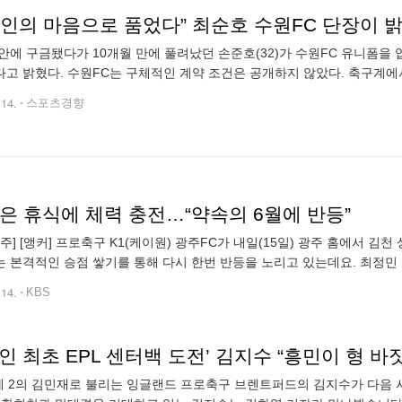
구인의 마음으로 품었다” 최순호 수원FC 단장이 
안에 구금됐다가 10개월 만에 풀려났던 손준호(32)가 수원FC 유니폼을 
고 밝혔다. 수원FC는 구체적인 계약 조건은 공개하지 않았다. 축구계에
준의 금액으로 계약을 체결한 것으로 알려졌다. 손준호는 과거 소속팀인 
.14.
스포츠경향
은 휴식에 체력 충전…“약속의 6월에 반등”
 [앵커] 프로축구 K1(케이원) 광주FC가 내일(15일) 광주 홈에서 김천 상무를 상대로 올 시즌 후반기 첫 경기를 치릅니다. 후
 취재했습니다. [리포트]
이 띄운 절묘한 크로스를 베카가 왼발 논스톱으로 밀어 넣습니다. 서울
.14.
KBS
인 최초 EPL 센터백 도전’ 김지수 “흥민이 형 
 제 2의 김민재로 불리는 잉글랜드 프로축구 브렌트퍼드의 김지수가 다음