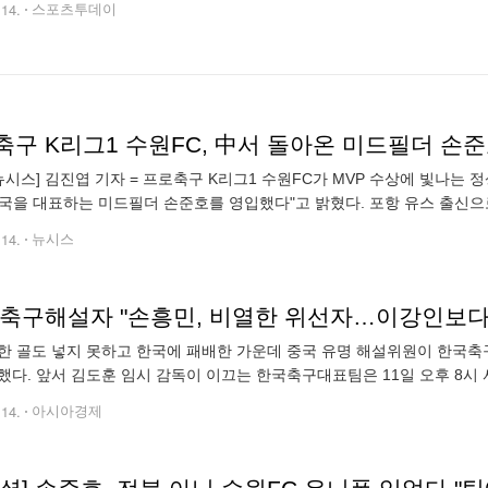
.14.
스포츠투데이
축구 K리그1 수원FC, 中서 돌아온 미드필더 손
뉴시스] 김진엽 기자 = 프로축구 K리그1 수원FC가 MVP 수상에 빛나는 
국을 대표하는 미드필더 손준호를 영입했다"고 밝혔다. 포항 유스 출신으로
으로 도움왕에 오르며 주목받은 뒤 2018시즌 전북 현대로 이적, 2020 리
.14.
뉴시스
 축구해설자 "손흥민, 비열한 위선자…이강인보다
한 골도 넣지 못하고 한국에 패배한 가운데 중국 유명 해설위원이 한국축구
했다. 앞서 김도훈 임시 감독이 이끄는 한국축구대표팀은 11일 오후 8시
A) 북중미 월드컵 아시아 2차 예선 C조 6차전에서 중국을 1-0으로 꺾었다.
.14.
아시아경제