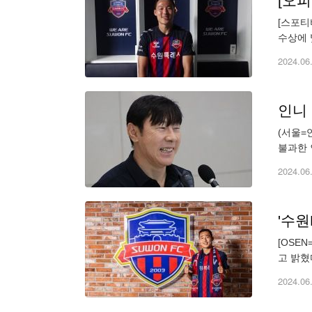
[오피
[스포티
수상에 
2017
2024.06
인니 
(서울=
불과한 
매직'에
2024.06
'수원
[OSE
고 밝혔
시즌 전
2024.06