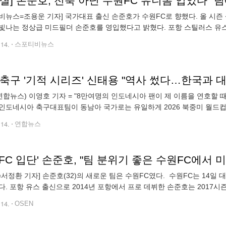
셜] 손준호, 전북 아닌 수원FC 유니폼 입었다 "
비뉴스=조용운 기자] 국가대표 출신 손준호가 수원FC로 향했다. 올 시즌 
빛나는 정상급 미드필더 손준호를 영입했다고 밝혔다. 포항 스틸러스 유스
시즌 14어시스트로 도움왕에 오르며 주목받았다. 이후 2018시즌 전북 현
.14.
스포티비뉴스
축구 '기적 시리즈' 신태용 "역사 썼다…한국과 대
연합뉴스) 이영호 기자 = "8만여명의 인도네시아 팬이 제 이름을 연호할 때 
인도네시아 축구대표팀이 동남아 국가로는 유일하게 2026 북중미 월드컵 
 팬들의 관심이 쏠리고 있다. 신태용 감독이 지휘하는 인도네시아 대표팀
.14.
연합뉴스
FC 입단' 손준호, "팀 분위기 좋은 수원FC에서 미
N=서정환 기자] 손준호(32)의 새로운 팀은 수원FC였다. 수원FC는 14
다. 포항 유스 출신으로 2014년 포항에서 프로 데뷔한 손준호는 2017시
북 현대로 이적, 2020 리그 MVP의 영예를 안는 등 만개한 기량을
.14.
OSEN