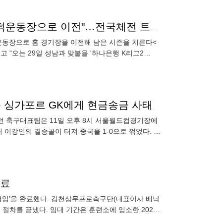
[공식발표]부산아이파크 "29일 성남전부터 홈구장 구덕운동장으로 이전"…전국체전 트랙 공사 등으로 2개월 앞당겨
운동장으로 홈 경기장을 이전해 남은 시즌을 치른다<
고 "오는 29일 성남과 맞붙을 '하나은행 K리그2
운 싱가포르 GK에게 현금송금 사태
었던 축구대표팀은 11일 오후 8시 서울월드컵경기장에
에서 이강인의 결승골이 터져 중국을 1-0으로 꺾었다. 한
완료
대 영입'을 완료했다. 김천상무프로축구단(대표이사 배낙
입' 절차를 끝냈다. 임대 기간은 훈련소에 입소한 2024