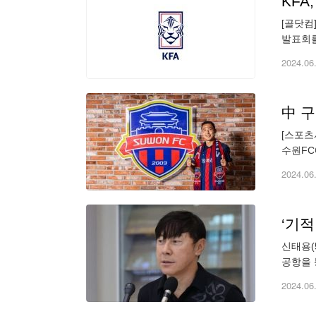
KFA
[골닷컴
발표회를
Dire
2024.06
中 구
[스포츠
수원FC
포항 1
2024.06
‘기적
신태용(
공항을 
게 돼 
2024.06