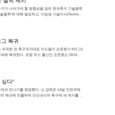
은 철학 제시
 축구가 나아가야 할 방향성을 담은 한국축구 기술철학
’에 대해 발표하고, 이임생 기술이사(Technical
리그 복귀
려나 귀국한 전 축구국가대표 미드필더 손준호가 K리그1
무대에 복귀한다. 포항 유스 출신인 손준호는 2014년
 싶다”
국과 만나기를 희망했다. 신 감독은 14일 인천국제
3차 예선에 진출하며 인도네시아 축구에 새 역사를 쓰
태용의 인도네시