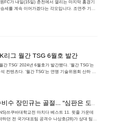
강원FC가 내일(15일) 춘천에서 열리는 마지막 홈경기
원FC.
…K리그 월간 TSG 6월호 발간
TSG’ 2024년 6월호가 발간됐다. ‘월간 TSG’는
석 컨텐츠다. ‘월간 TSG’는 연맹 기술위원회 산하 기
'충격' 나상호 日 폭력 축구에 '인대 세 군데 손상', 韓 수비수 장민규는 골절... "심판은 도대체 뭐했나" 감독 분노
NS)쓰쿠바대학교전 마치다 베스트 11. 윗줄 가운데
약하던 전 국가대표팀 공격수 나상호(28)가 상대 팀의
축구협회(J