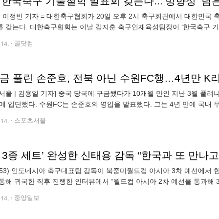
, 한국축구 기술철학 발표회 갖는다...‘방향성’ 담
] 이정빈 기자 = 대한축구협회가 20일 오후 2시 축구회관에서 대한민국
 갖는다. 대한축구협회는 이날 김지훈 축구인재육성팀장이 ‘한국축구 기술철학
ctor)가 기술철학 가운데 게임의 주요원칙과 세부원칙으로 구성된 'KFA 게
.14.
골닷컴
금 풀린 손준호, 전북 아닌 수원FC행…4년만 K
서울 | 김용일 기자] 중국 당국에 구금됐다가 10개월 만인 지난 3월 풀
에 입단했다. 수원FC는 손준호의 영입을 발표했다. 그는 4년 만에 국내 
군에서 프로로 데뷔했다. 2017년 도움왕(14개)에 오르면서 주목받
.14.
스포츠서울
 3종 세트’ 완성한 신태용 감독 “한국과 또 만나고
53) 인도네시아 축구대표팀 감독이 북중미월드컵 아시아 3차 예선에서 한
통해 귀국한 직후 진행한 인터뷰에서 “월드컵 아시아 2차 예선을 통과해 
기뻤다”면서 “경기장을 가득 메운 8만 여 관중이 한 목소리로 ‘신따용(신
.14.
중앙일보