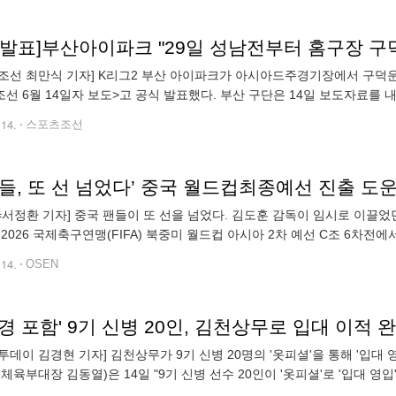
조선 최만식 기자] K리그2 부산 아이파크가 아시아드주경기장에서 구덕
선 6월 14일자 보도>고 공식 발표했다. 부산 구단은 14일 보도자료를 내
' 20라운드 경기부터 구덕운동장에서 홈경기를 치른다"고 밝혔다.
.14.
스포츠조선
팬들, 또 선 넘었다’ 중국 월드컵최종예선 진출 도
N=서정환 기자] 중국 팬들이 또 선을 넘었다. 김도훈 감독이 임시로 이끌
 2026 국제축구연맹(FIFA) 북중미 월드컵 아시아 2차 예선 C조 6차전
차예선을 5승 1무로 통과하며 최종예선에 안착했다. 한국은 아시아 랭킹 3
.14.
OSEN
경 포함' 9기 신병 20인, 김천상무로 입대 이적 
투데이 김경현 기자] 김천상무가 9기 신병 20명의 '옷피셜'을 통해 '입
군체육부대장 김동열)은 14일 "9기 신병 선수 20인이 '옷피셜'로 '입대 영
 29일부터 복무가 만료되는 2025년 10월 28일이다"라고 밝혔다. 9