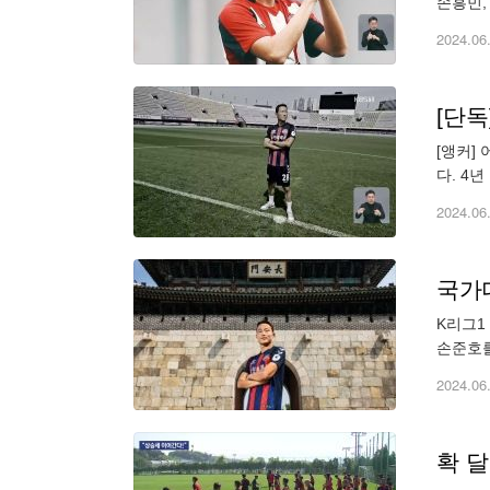
손흥민,
트퍼드로
2024.06
[단독
[앵커] 어젯밤 
다. 4
파란 유
2024.06
국가대
K리그1
손준호를
오르며 
2024.06
확 