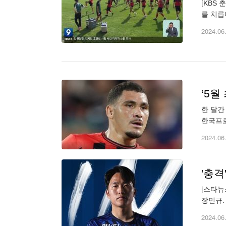
[KBS
를 치릅니다. 오는 22일부터는 
가 보도
2024.06
‘5월
한 달간
한국프로
술연구그
2024.06
[스타뉴
장민규.
악의적인
2024.06