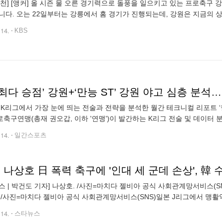
 춘천] [앵커] 올 시즌 물 오른 경기력으로 돌풍을 일으키고 있는 프로축구 
강릉에서 홈 경기가 진행되는데, 강원은 지금의 상승세를 계속 이어가겠다는 각오입니다. 조연주 기자
합니다. [리포트] 지난 시즌 승강결정전을 통해 가까스로 리그에 잔류한 강
.14.
KBS
 최다 승점’ 강원+‘만능 ST’ 강원 야고 심층 분석
 K리그에서 가장 눈에 띄는 전술과 전략을 분석한 월간 테크니컬 리포트 ‘월간 
축구연맹(총재 권오갑, 이하 '연맹')이 발간하는 K리그 전술 및 데이터 분
룹(TSG)이 제작에 참여해 깊이 있는 내용과 전문성을 보장한다.
.14.
일간스포츠
스 | 박건도 기자] 나상호. /사진=마치다 젤비아 공식 사회관계망서비스(S
 /사진=마치다 젤비아 공식 사회관계망서비스(SNS)일본 J리그에서 맹활
 태클에 부상을 당했다. 소속팀 마치다 젤비아는 해당 경기에 대해 일본
.14.
스타뉴스