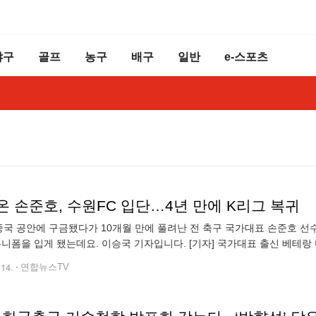
야구
골프
농구
배구
일반
e-스포츠
온 손준호, 수원FC 입단…4년 만에 K리그 복귀
 중국 공안에 구금됐다가 10개월 만에 풀려난 전 축구 국가대표 손준호 선
유니폼을 입게 됐는데요. 이승국 기자입니다. [기자] 국가대표 출신 베테랑
 손준호를 영입했다고 공식 발표했습니다. 구체적인 계약 기간과 금액은
.14.
연합뉴스TV