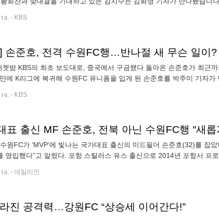
 황희찬과 맞대결을 기대하고 있는 김지수는 김화영 기자가 만나봤습니다. 
 팀을 옮긴 김지수, 당시 만 18살의 나이로 한국인 최연소 프리미어리
.14.
KBS
] 손준호, 전격 수원FC행…반나절 새 무슨 일이?
KBS의 최초 보도대로, 중국에서 구금됐다 돌아온 손준호가 최근까지 훈련해 온 전북이 아닌 수원FC 입단을 선택했습니
년 만에 K리그에 복귀해 수원FC 유니폼을 입게 된 손준호를 박주미 기자가
니폼을 입은 손준호가 K리그 복귀를 알립니다. [손준호/수원FC : "어색
.14.
KBS
표 출신 MF 손준호, 전북 아닌 수원FC행 "새
 수원FC가 ‘MVP’에 빛나는 국가대표 출신의 미드필더 손준호(32)를 잡
 영입했다”고 알렸다. 포항 스틸러스 유스 출신으로 2014년 포항서 프로
이목을 끌어당겼다. 2018시즌 전북 현대로 이적한 뒤 2020시즌에는 MV
.14.
데일리안
달라진 공격력…강원FC “상승세 이어간다!”