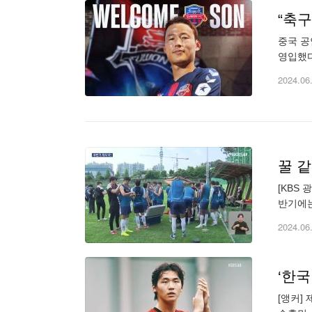
“축
중국 공
영입했다
적인 수
2024.06
꿀 같
[KBS 광주]
반기에는 본격적인 승점 쌓기를 통해 다시 한번 반등을 노리고 있는데요. 최정민 기자가 선수단의 훈련 현장을
가브리엘
2024.06
‘한국
[앵커]