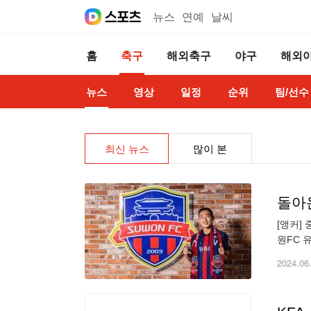
뉴스
연예
날씨
홈
축구
해외축구
야구
해외
뉴스
영상
일정
순위
팀/선수
최신 뉴스
많이 본
돌아
[앵커]
원FC 
원FC는
2024.06