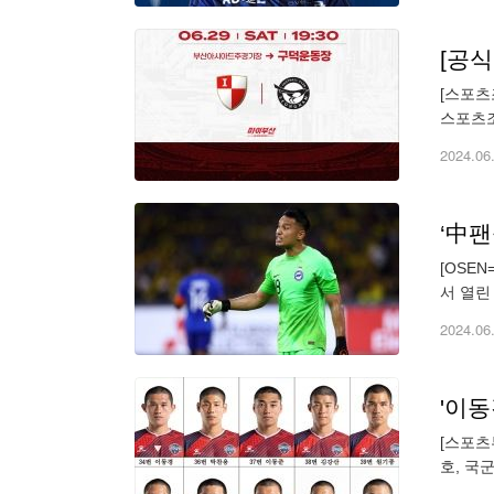
[스포츠
스포츠조
2024
2024.06
‘中
[OSE
서 열린
국은 2
2024.06
'이동
[스포츠
호, 국
년 4월