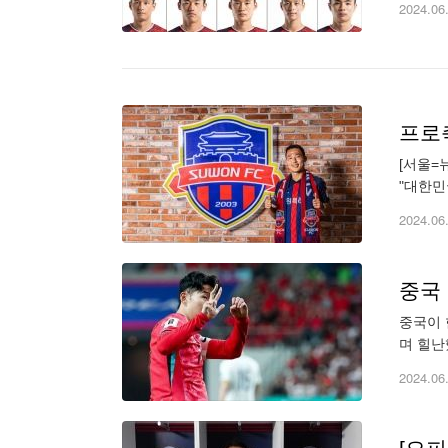
2024.06
프로
[서울=
"대한민
14도움
2024.06
중국
중국이 
며 힐난
(FIF
2024.06