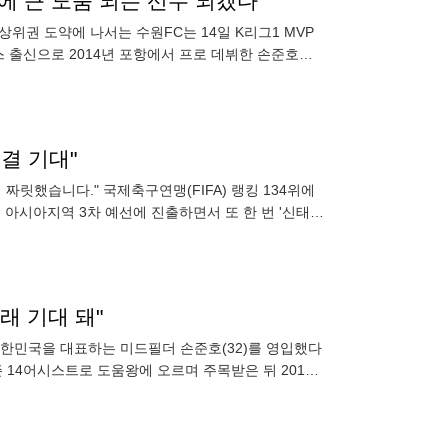
팀에 큰 도움 되는 선수 되겠다"
상위권 도약에 나서는 수원FC는 14일 K리그1 MVP
 출신으로 2014년 포항에서 프로 데뷔한 손준호는
대로
결 기대"
짜릿했습니다." 국제축구연맹(FIFA) 랭킹 134위에
아시아지역 3차 예선에 진출하면서 또 한 번 '신태용
은 지난
래 기대 돼"
일 대한민국을 대표하는 미드필더 손준호(32)를 영입했다
즌 14어시스트로 도움왕에 오르며 주목받은 뒤 2018