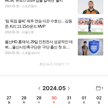
MCM, ‘유로스 2024 캡슐 컬렉션’ 출시
2024.05.30.
스포츠동아
‘팀 득점 꼴찌’ 제주 연승 이끈 수호신…김동
준, K리그1 15라운드 MVP
2024.05.30.
서울신문
울산HD 홍재석, 29일 인천전서 성공적인 데
뷔…울산시민축구단은 '구단 출신 첫 프로'
배출
2024.05.30.
스포탈코리아
최신뉴스 더보기
펼치기
2024
.
05
년월 선택 열기/닫기
이전 날짜
다음 날짜
27
28
29
30
31
01
02
월
화
수
목
금
토
일