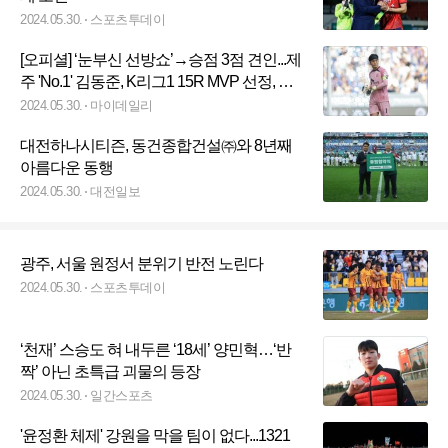
2024.05.30.
스포츠투데이
[오피셜] ‘눈부신 선방쇼’→승점 3점 견인...제
주 'No.1' 김동준, K리그1 15R MVP 선정, 베
스트 팀은 수원FC
2024.05.30.
마이데일리
대전하나시티즌, 동건종합건설㈜와 8년째
아름다운 동행
2024.05.30.
대전일보
광주, 서울 원정서 분위기 반전 노린다
2024.05.30.
스포츠투데이
‘천재’ 스승도 혀 내두른 ‘18세’ 양민혁…‘반
짝’ 아닌 초특급 괴물의 등장
2024.05.30.
일간스포츠
'윤정환 체제' 강원을 막을 팀이 없다...1321