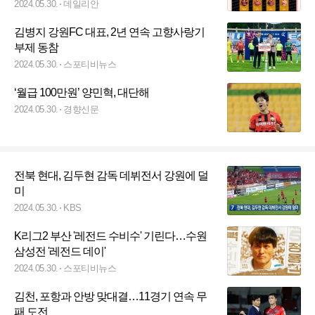
2024.05.30.
데일리안
김병지 강원FC 대표, 2년 연속 고향사랑기
부제 동참
2024.05.30.
스포티비뉴스
‘월급 100만원’ 양민혁, 대단해
2024.05.30.
경향신문
전북 현대, 김두현 감독 데뷔전서 강원에 덜
미
2024.05.30.
KBS
K리그2 부산 '레전드 수비수' 기린다…수원
삼성전 '레전드 데이'
2024.05.30.
스포티비뉴스
김천, 포항과 안방 맞대결…11경기 연속 무
패 도전