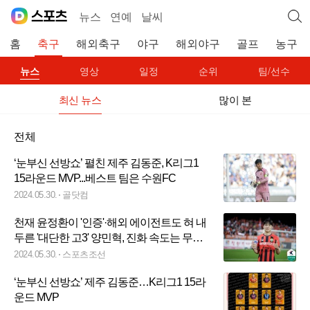
뉴스
연예
날씨
홈
축구
해외축구
야구
해외야구
골프
농구
뉴스
영상
일정
순위
팀/선수
최신 뉴스
많이 본
전체
‘눈부신 선방쇼’ 펼친 제주 김동준, K리그1
15라운드 MVP...베스트 팀은 수원FC
2024.05.30.
골닷컴
천재 윤정환이 '인증'·해외 에이전트도 혀 내
두른 '대단한 고3' 양민혁, 진화 속도는 무서
울 지경
2024.05.30.
스포츠조선
‘눈부신 선방쇼’ 제주 김동준…K리그1 15라
운드 MVP