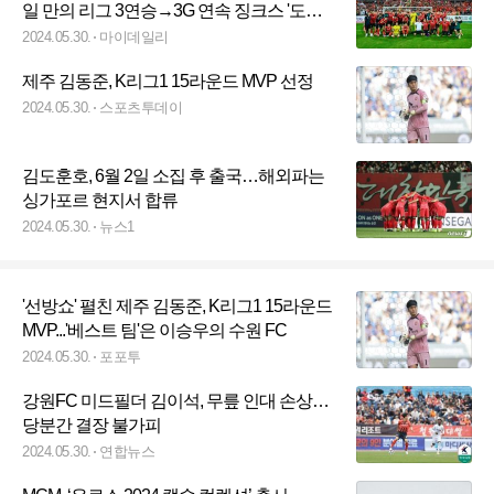
일 만의 리그 3연승→3G 연속 징크스 '도장
깨기'
2024.05.30.
마이데일리
제주 김동준, K리그1 15라운드 MVP 선정
2024.05.30.
스포츠투데이
김도훈호, 6월 2일 소집 후 출국…해외파는
싱가포르 현지서 합류
2024.05.30.
뉴스1
'선방쇼' 펼친 제주 김동준, K리그1 15라운드
MVP...'베스트 팀'은 이승우의 수원 FC
2024.05.30.
포포투
강원FC 미드필더 김이석, 무릎 인대 손상…
당분간 결장 불가피
2024.05.30.
연합뉴스