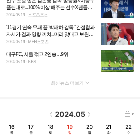
선두 포항 잡은 김은중 감독"정승원X이승우
플랜대로...100% 이상 해주는 선수X팬들에
감사"[K리그1 현장 일문일답]
2024.05.19.
스포츠조선
'11경기 연속 무패 끝' 박태하 감독 "간절함과
자세가 결과 영향 끼쳐...머리 맞대고 보완점
찾을 것"
2024.05.19.
MHN스포츠
대구FC, 서울 꺾고 2연승…9위
2024.05.19.
KBS
최신뉴스 더보기
펼치기
2024
.
05
년월 선택 열기/닫기
이전 날짜
다음 날짜
16
17
18
19
20
21
22
목
금
토
일
월
화
수