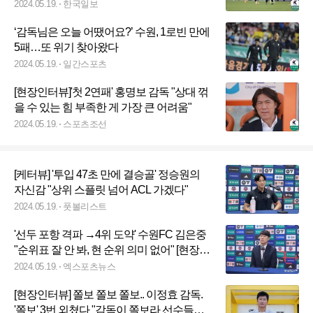
2024.05.19.
한국일보
‘감독님은 오늘 어땠어요?’ 수원, 1로빈 만에
5패…또 위기 찾아왔다
2024.05.19.
일간스포츠
[현장인터뷰]'첫 2연패' 홍명보 감독 "상대 꺾
을 수 있는 힘 부족한 게 가장 큰 어려움"
2024.05.19.
스포츠조선
[케터뷰] '투입 47초 만에 결승골' 정승원의
자신감 "상위 스플릿 넘어 ACL 가겠다"
2024.05.19.
풋볼리스트
'선두 포항 격파 →4위 도약' 수원FC 김은중
"순위표 잘 안 봐, 현 순위 의미 없어" [현장인
터뷰]
2024.05.19.
엑스포츠뉴스
[현장인터뷰] 쫄보 쫄보 쫄보.. 이정효 감독.
'쫄보' 3번 외쳤다 "감독이 쫄보라 선수들한