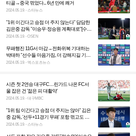
티골→중국 꺾었다... 6년 만에 쾌거
2024.05.19.
스타뉴스
"1위 이긴다고 승점 더 주지 않는다" 담담한
김은중 감독 "이승우·정승원 계획대로"[수원
톡톡]
2024.05.19.
OSEN
무패행진 11G서 마감→전화위복 기대하는
박태하 "선수들 마음가짐, 더 강해지길 기대"
[현장인터뷰]
2024.05.19.
엑스포츠뉴스
시즌 첫 2연승 대구FC…린가드 나온 FC서
울 잡은 건 '젊은 피 대활약'
2024.05.19.
대구MBC
"1위 팀 이긴다고 승점 더 주지는 않아" 김은
중 감독, '선두+11경기 무패' 포항 꺾고도 담
담했다 [수원 현장]
2024.05.19.
스타뉴스