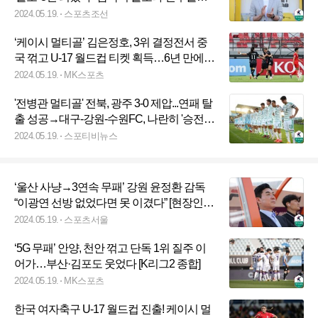
테 미안합니다"
2024.05.19.
스포츠조선
‘케이시 멀티골’ 김은정호, 3위 결정전서 중
국 꺾고 U-17 월드컵 티켓 획득…6년 만에
성과
2024.05.19.
MK스포츠
'전병관 멀티골' 전북, 광주 3-0 제압...연패 탈
출 성공→대구-강원-수원FC, 나란히 '승전
보' (종합)
2024.05.19.
스포티비뉴스
‘울산 사냥→3연속 무패’ 강원 윤정환 감독
“이광연 선방 없었다면 못 이겼다” [현장인터
뷰]
2024.05.19.
스포츠서울
‘5G 무패’ 안양, 천안 꺾고 단독 1위 질주 이
어가…부산·김포도 웃었다 [K리그2 종합]
2024.05.19.
MK스포츠
한국 여자축구 U-17 월드컵 진출! 케이시 멀