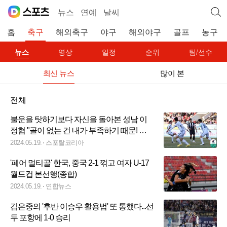
뉴스
연예
날씨
홈
축구
해외축구
야구
해외야구
골프
농구
뉴스
영상
일정
순위
팀/선수
최신 뉴스
많이 본
전체
불운을 탓하기보다 자신을 돌아본 성남 이
정협 "골이 없는 건 내가 부족하기 때문! 더
잘할 수 있도록 훈련 때 노력하겠다"
2024.05.19.
스포탈코리아
'페어 멀티골' 한국, 중국 2-1 꺾고 여자 U-17
월드컵 본선행(종합)
2024.05.19.
연합뉴스
김은중의 '후반 이승우 활용법' 또 통했다...선
두 포항에 1-0 승리