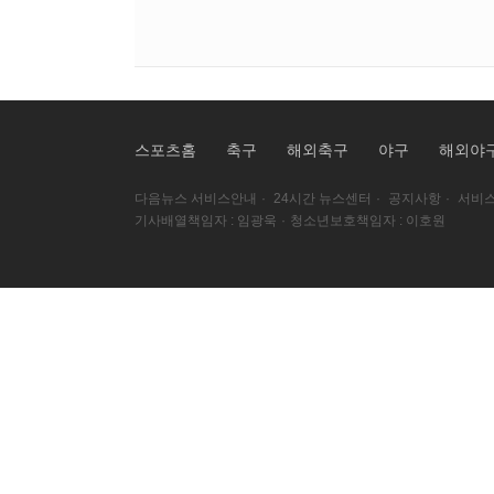
스포츠홈
축구
해외축구
야구
해외야
다음뉴스 서비스안내
·
24시간 뉴스센터
·
공지사항
·
서비스
기사배열책임자 : 임광욱
·
청소년보호책임자 : 이호원