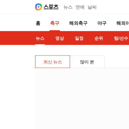
뉴스
연예
날씨
홈
축구
해외축구
야구
해외
뉴스
영상
일정
순위
팀/선수
최신 뉴스
많이 본