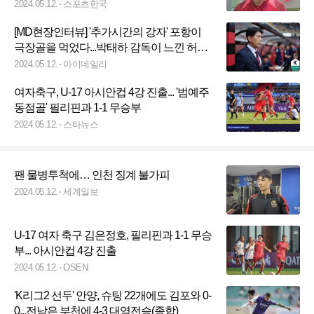
2024.05.12.
스포츠한국
[MD현장인터뷰] '추가시간의 강자' 포항이
극장골을 먹었다...박태하 감독이 느낀 허탈
함, "반대로 당하니 심란하네요"
2024.05.12.
마이데일리
여자축구, U-17 아시안컵 4강 진출... '범예주
동점골' 필리핀과 1-1 무승부
2024.05.12.
스타뉴스
팬 물병투척에… 인천 징계 불가피
2024.05.12.
세계일보
U-17 여자 축구 김은정호, 필리핀과 1-1 무승
부... 아시안컵 4강 진출
2024.05.12.
OSEN
'K리그2 선두' 안양, 슈팅 22개에도 김포와 0-
0...전남은 부천에 4-3 대역전승(종합)