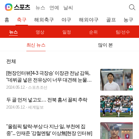
뉴스
연예
날씨
홈
축구
해외축구
야구
해외야구
골프
농구
뉴스
영상
일정
순위
팀/선수
최신 뉴스
많이 본
전체
[현장인터뷰]'4-3 극장승' 이장관 전남 감독,
"데뷔골 넣은 전유상이 너무 대견해 눈물이
났다"
2024.05.12.
스포츠조선
두 골 먼저 넣고도… 전북 홈서 꼴찌 추락
2024.05.12.
세계일보
"올림픽 탈락-부상 다 지난 일, 부천에 집
중"... 안재준 '강철멘탈' 이상無[현장 인터뷰]