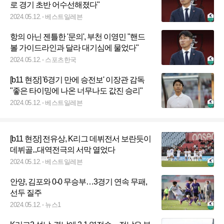
로 경기 초반 어수선해졌다"
2024.05.12.
베스트일레븐
항의 아닌 젠틀한 '문의', 부천 이영민 "핸드
볼 가이드라인과 달라 대기심에 물었다"
2024.05.12.
스포츠한국
[b11 현장] '6경기 만에 승전보' 이장관 감독
"좋은 타이밍에 나온 너무나도 값진 승리"
2024.05.12.
베스트일레븐
[b11 현장] 전유상, K리그 데뷔전서 보란듯이
데뷔골...대역전극의 서막 열었다
2024.05.12.
베스트일레븐
안양, 김포와 0-0 무승부…3경기 연속 무패,
선두 질주
2024.05.12.
뉴스1