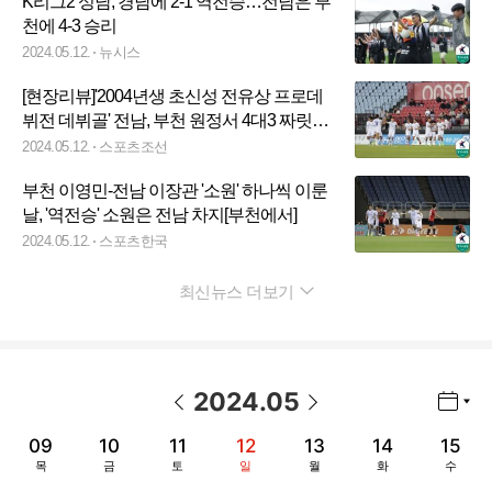
K리그2 성남, 경남에 2-1 역전승…전남은 부
천에 4-3 승리
2024.05.12.
뉴시스
[현장리뷰]'2004년생 초신성 전유상 프로데
뷔전 데뷔골' 전남, 부천 원정서 4대3 짜릿한
극장 역전승…5연속 무승 탈출
2024.05.12.
스포츠조선
부천 이영민-전남 이장관 '소원' 하나씩 이룬
날, '역전승' 소원은 전남 차지[부천에서]
2024.05.12.
스포츠한국
최신뉴스 더보기
펼치기
2024
.
05
년월 선택 열기/닫기
이전 날짜
다음 날짜
09
10
11
12
13
14
15
목
금
토
일
월
화
수