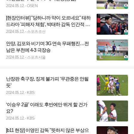
2024.05.12.
OSEN
[현장인터뷰] "당하니까 약이 오르네요" 태하
드라마 '피해자 체험', 박태하 감독 인간적 소
감
2024.05.12.
스포츠조선
안양, 김포와 비기며 3G 연속 무패행진…전
남은 부천에 4-3 극장승
2024.05.12.
스포츠서울
난장판 축구장, 징계 불가피 ‘무관중은 안될
듯’
2024.05.12.
KBS
‘이승우 2골’ 이래도 후반에만 뛰게 할 건가
요?
2024.05.12.
KBS
[b11 현장] 이영민 감독 "뜻하지 않은 부상으