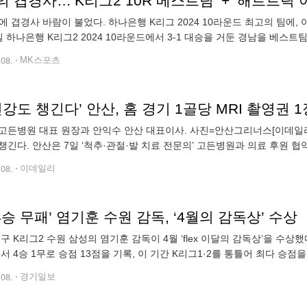
 겹경사…‘K리그2 10R 베스트팀’ + ‘해트트릭 
에 겹경사 바람이 불었다. 하나은행 K리그 2024 10라운드 최고의 팀에
일 하나은행 K리그2 2024 10라운드에서 3-1 대승을 거둔 경남을 베스
경남은 베스트11에는 아라불리, 우주성이 선정됐다. 경남은 지난 5일 
.08.
MK스포츠
건강도 챙긴다’ 안산, 홈 경기 1골당 MRI 촬영권 
고든병원 대표 원장과 안익수 안산 대표이사. 사진=안산그리너스[이데일리 
챙긴다. 안산은 7일 ‘척추·관절·발 치료 전문의’ 고든병원과 의료 후원 협
립해 팬들에게 전달하는 협약식을 맺었다고 8일 밝혔다. 이날 고든병원
.08.
이데일리
‘4승 무패’ 염기훈 수원 감독, ‘4월의 감독상’ 수상
 K리그2 수원 삼성의 염기훈 감독이 4월 ‘flex 이달의 감독상’을 수상
서 4승 1무로 승점 13점을 기록, 이 기간 K리그1·2를 통틀어 최다 승점
, 이어 6라운드 전남전에서는 5대1 대승을 거뒀고, 7라운
.08.
경기일보