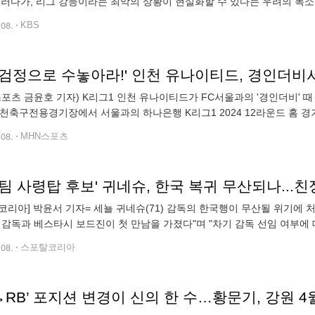
이러다가, 리그 강등이라는 최악의 상황이 현실화할 수 있다는 우려의 목소리
의 최근 세 경기 성적은 1무 2패. 지난주 포항과 인천에 각각 0대 1, 0대 3으
.08.
KBS
검정으로 수놓아라!' 인천 유나이티드, 경인더비서
스포츠 금윤호 기자) K리그1 인천 유나이티드가 FC서울과의 '경인더비' 
인천축구전용경기장에서 서울과의 하나은행 K리그1 2024 12라운드 홈 경
폼을 입은 팬들에게 다양한 혜택을 제공한다. 경기 당일 인천은 홈 유
.08.
MHN스포츠
팀 사령탑 후보' 귀네슈, 한국 복귀 무산되나...
코리아] 박윤서 기자= 세뇰 귀네슈(71) 감독의 한국행이 무산될 위기에 처
 감독과 베스타시 보드진이 첫 만남을 가졌다"며 "차기 감독 선임 여부에
네슈 감독의 베식타시 행은 의외의 선택이라고 보긴 어렵다. 이미 지난 201
.08.
스포탈코리아
→RB’ 포지션 변경이 신의 한 수…황문기, 강원 