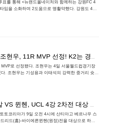
투표를 통해 <뉴랜드올네이처와 함께하는 강원FC 4
풀타임을 소화하며 2도움으로 맹활약했다. 강원도 4월
랑과 응원을
[오피셜] "대한민국 No.1 GK" 홍명보 감독도 엄지척!...조현우, 11R MVP 선정! K2는 경남 아라불리
라운드 MVP로 선정됐다. 조현우는 4일 서울월드컵경기장
켰다. 조현우는 기성용과 이태석의 강력한 중거리 슛을
번 시즌
“1차전 악몽 겪은 김민재, 결승 진출 가능할까?”… 레알 VS 뮌헨, UCL 4강 2차전 대상 프로토 승부식 57회차 게임 발매[토토]
토코리아가 9일 오전 4시에 산티아고 베르나우 스
레알마드리드(홈)-바이에른뮌헨(원정)전을 대상으로 하는
승부식 57회차