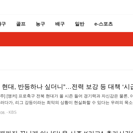
야구
골프
농구
배구
일반
e-스포츠
 현대, 반등하나 싶더니”…전력 보강 등 대책 ‘시
 전주] [앵커] 프로축구 전북 현대가 올 시즌 들어 경기력과 자신감은 물론
이러다가, 리그 강등이라는 최악의 상황이 현실화할 수 있다는 우려의 목소리
의 최근 세 경기 성적은 1무 2패. 지난주 포항과 인천에 각각 0대 1, 0대 3으
.08.
KBS