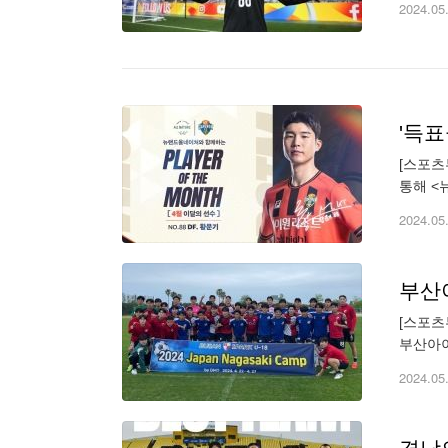
2024.05
'득표
[스포츠
통해 <
소화하며
2024.05
부산아
[스포츠
부산아이
(3:1
2024.05