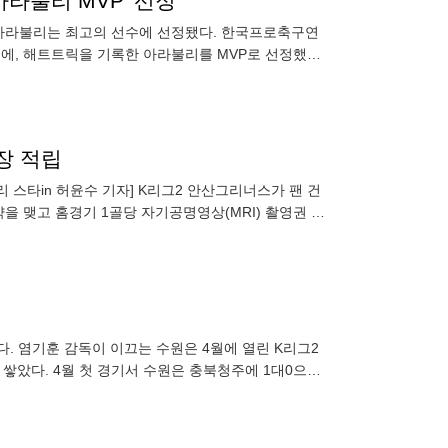
아라불리 MVP’ 선정
, 아라불리는 최고의 선수에 선정됐다. 한국프로축구연
트팀에, 해트트릭을 기록한 아라불리를 MVP로 선정했다.
광양축구전
1장 적립
스타in 허윤수 기자] K리그2 안산그리너스가 팬 건
약을 맺고 홈경기 1골당 자기공명영상(MRI) 촬영권 1
 대표원장실에
했다. 염기훈 감독이 이끄는 수원은 4월에 열린 K리그2
을 쌓았다. 4월 첫 경기서 수원은 충북청주에 1대0으로