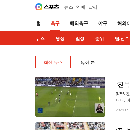
뉴스
연예
날씨
홈
축구
해외축구
야구
해외
뉴스
영상
일정
순위
팀/선수
최신 뉴스
많이 본
“전북
[KBS
니다. 
대
2024.05