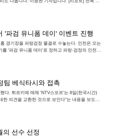
도 나옵니다. 이종완 기자입니다. [리포트] 전북 현
 '파검 유니폼 데이' 이벤트 진행
때 홈 경기장을 파랑검정 물결로 수놓는다. 인천은 오는
기를 '파검 유니폼 데이'로 정하고 파랑·검정의 인천
친정팀 베식타시와 접촉
했다. 튀르키예 매체 'NTV스포르'는 8일(한국시간)
 대한 의견을 교환한 것으로 보인다"는 내용을 보도했
5년 베
4월의 선수 선정