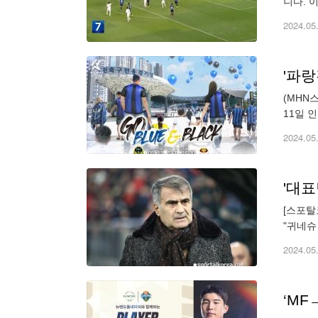
니다. 
대
2024.05
'파랑
(MHN
11일 
홈 유니
2024.05
'대표
[스포탈
"귀네슈
다. 귀
2024.05
‘MF