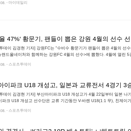
.08.
마이데일리
율 47%' 황문기, 팬들이 뽑은 강원 4월의 선수 
투데이 김경현 기자] 강원FC는 "수비수 황문기가 팬들이 뽑은 4월의 선수
뉴랜드올네이처와 함께하는 강원FC 4월의 선수>에 뽑혔다. 4월에 열린 
 2도움으로 맹활약했다. 강원도 4월에만 3승을 수확하며 1라운드 로빈을
.08.
스포츠투데이
이파크 U18 개성고, 일본과 교류전서 4경기 3
투데이 김경현 기자] 부산아이파크 U18 개성고가 4월 22일부터 일본 
파크 U18 개성고 선수단은 교류 기간동안 V-바렌 U18(1:1 무), 친제이가
 승)와 치른 4번의 연습경기에서 3승 1무를 기록했다. 연습경기와 더불
.08.
스포츠투데이