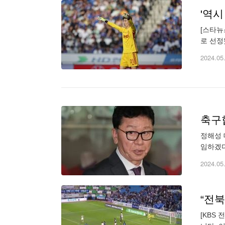
'역시
[스타뉴
로 선정
우는 기
2024.05
축구
정해성 
임하겠다
재까지 
2024.05
“전북
[KBS