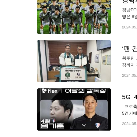
경남의
경남FC
맹은 8
더불어 
2024.05
‘팬 
황주민 
강까지 
장씩 적
2024.05
5G 
프로축구
5경기에
승리했고
2024.05