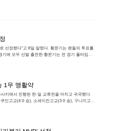
선정
로 선정됐다"고 8일 알렸다. 황문기는 팬들의 투표를
5경기에 모두 선발 출전한 황문기는 전 경기 풀타임을
 4위로 마무
승 1무 맹활약
나가사키에서 진행된 한·일 교류전을 마치고 귀국했다.
쿠인고교(4:0 승), 소세이칸고교(3:0 승), 구니미고교