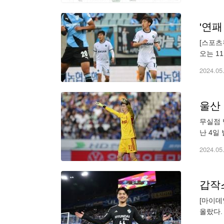
'연패
[스포츠
오는 1
위기를 
2024.05
울산 
무실점 
난 4일
승을 거둔
2024.05
갑작스
[마이데
올랐다.
일정까지