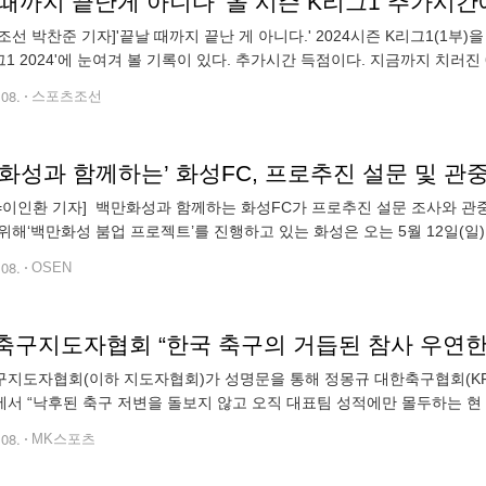
때까지 끝난게 아니다' 올 시즌 K리그1 추가시간
조선 박찬준 기자]'끝날 때까지 끝난 게 아니다.' 2024시즌 K리그1(1부
그1 2024'에 눈여겨 볼 기록이 있다. 추가시간 득점이다. 지금까지 치러진
진
.08.
스포츠조선
화성과 함께하는’ 화성FC, 프로추진 설문 및 관
N=이인환 기자] 백만화성과 함께하는 화성FC가 프로추진 설문 조사와 관
위해‘백만화성 붐업 프로젝트’를 진행하고 있는 화성은 오는 5월 12일(일
24 K3리그 9라운드 홈경기를 치른다. 이날 경기에서 화성은 프로추진 관련
.08.
OSEN
축구지도자협회 “한국 축구의 거듭된 참사 우연한 
지도자협회(이하 지도자협회)가 성명문을 통해 정몽규 대한축구협회(KFA
서 “낙후된 축구 저변을 돌보지 않고 오직 대표팀 성적에만 몰두하는 현
”면서 “정몽규 회장이 모든 책임을 지고 즉각 물러나야 한다”고 주장했다
.08.
MK스포츠