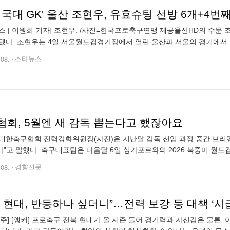
 국대 GK' 울산 조현우, 유효슈팅 선방 6개+4
스 | 이원희 기자] 조현우. /사진=한국프로축구연맹 제공울산HD의 수문 조현우
됐다. 조현우는 4일 서울월드컵경기장에서 열린 울산과 서울의 경기에서 무
성용과 이태석의 강력한 중거리 슛을 포함해 골문 안쪽으로 향한 6개의 
.08.
스타뉴스
협회, 5월엔 새 감독 뽑는다고 했잖아요
대한축구협회 전력강화위원장(사진)은 지난달 감독 선임 과정 중간 브리핑
”고 말했다. 축구대표팀은 다음달 6일 싱가포르와의 2026 북중미 월드컵
상황을 종합하면 5월 중 정식 감독 선임은 어려워 보인다. 전 FC서울 감
.08.
경향신문
 현대, 반등하나 싶더니”…전력 보강 등 대책 ‘시
 전주] [앵커] 프로축구 전북 현대가 올 시즌 들어 경기력과 자신감은 물론