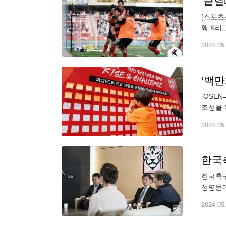
'끝날
[스포츠
행 K리
까지 터
2024.05
‘백만
[OSE
조성을 
와 20
2024.05
한국
한국축구
성명문에
고 있다
2024.05