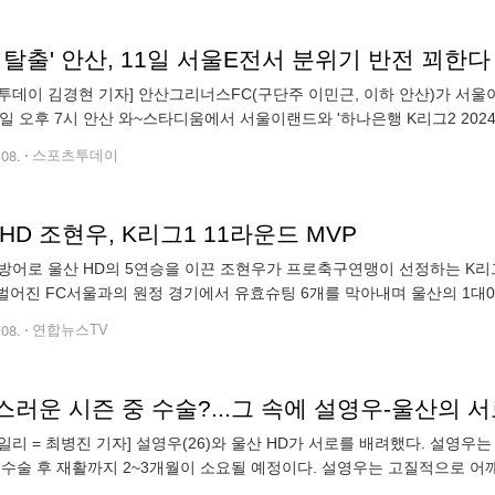
 탈출' 안산, 11일 서울E전서 분위기 반전 꾀한다
투데이 김경현 기자] 안산그리너스FC(구단주 이민근, 이하 안산)가 서울
1일 오후 7시 안산 와~스타디움에서 서울이랜드와 '하나은행 K리그2 2024
맞았으나 천안시티FC와 지난 10라운드 원정에서 1-1로 비기며, 연패를 
.08.
스포츠투데이
HD 조현우, K리그1 11라운드 MVP
방어로 울산 HD의 5연승을 이끈 조현우가 프로축구연맹이 선정하는 K리
 벌어진 FC서울과의 원정 경기에서 유효슈팅 6개를 막아내며 울산의 1대
 광주FC는 11라운드 베스트 팀에 올랐습니다. 김종력 기자 (raul7@yna.c
.08.
연합뉴스TV
러운 시즌 중 수술?...그 속에 설영우-울산의 서
일리 = 최병진 기자] 설영우(26)와 울산 HD가 서로를 배려했다. 설영우
 수술 후 재활까지 2~3개월이 소요될 예정이다. 설영우는 고질적으로 어
 경기 수가 늘어나면서 탈구는 더욱 빈번해졌다. 어깨가 빠지는 상황은