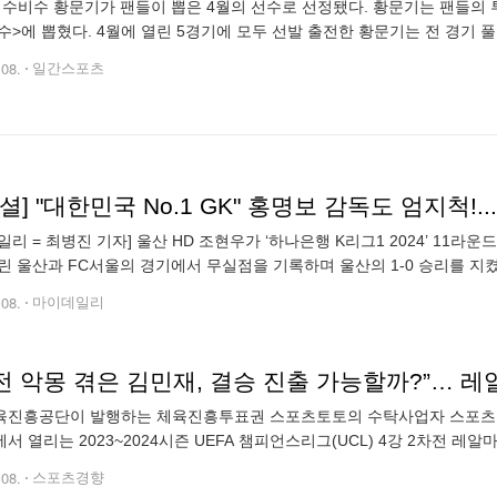
 수비수 황문기가 팬들이 뽑은 4월의 선수로 선정됐다. 황문기는 팬들의 
수>에 뽑혔다. 4월에 열린 5경기에 모두 선발 출전한 황문기는 전 경기 
승을 수확하며 1라운드 로빈을 4위로 마무리했다. 황문기는 “변함없는 사
.08.
일간스포츠
일리 = 최병진 기자] 울산 HD 조현우가 ‘하나은행 K리그1 2024’ 11
린 울산과 FC서울의 경기에서 무실점을 기록하며 울산의 1-0 승리를 지
골문 안쪽으로 향한 6개의 유효슈팅을 모두 막아내는 맹활약을 펼치며 이
.08.
마이데일리
진흥공단이 발행하는 체육진흥투표권 스포츠토토의 수탁사업자 스포츠토
서 열리는 2023~2024시즌 UEFA 챔피언스리그(UCL) 4강 2차전 
승부식 57회차가 8일 오후 12시부터 발매를 개시한다고 밝혔다. 프로토 
.08.
스포츠경향