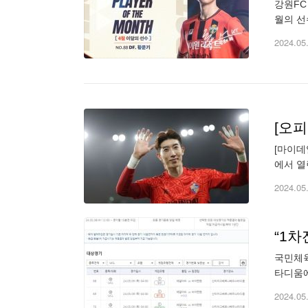
강원FC
월의 선
에만 3
2024.05
[마이데
에서 열
포함해 
2024.05
국민체육
타디움에
프로토 
2024.05