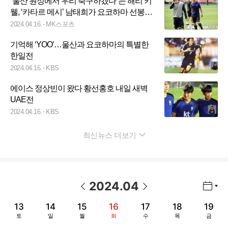
“울산 원정에서 우리 축구하겠다”는 해리 키
웰, ‘카타르 메시’ 남태희가 요코하마 선봉에
선다 [MK현장]
2024.04.16.
MK스포츠
기억해 ‘YOO’…울산과 요코하마의 특별한
한일전
2024.04.16.
KBS
에이스 정상빈이 왔다 황선홍호 내일 새벽
UAE전
2024.04.16.
KBS
최신뉴스 더보기
펼치기
2024
.
04
년월 선택 열기/닫기
이전 날짜
다음 날짜
13
14
15
16
17
18
19
토
일
월
화
수
목
금