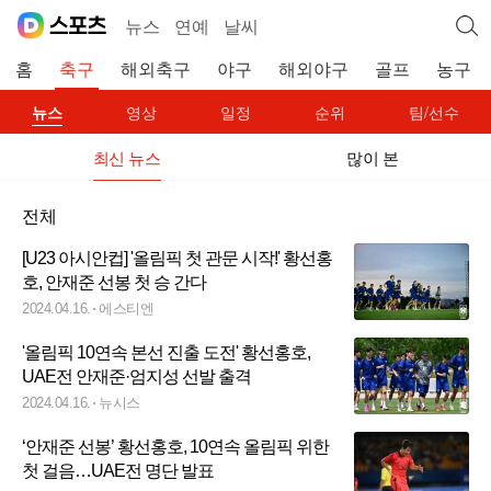
뉴스
연예
날씨
홈
축구
해외축구
야구
해외야구
골프
농구
뉴스
영상
일정
순위
팀/선수
최신 뉴스
많이 본
전체
[U23 아시안컵] '올림픽 첫 관문 시작!' 황선홍
호, 안재준 선봉 첫 승 간다
2024.04.16.
에스티엔
'올림픽 10연속 본선 진출 도전' 황선홍호,
UAE전 안재준·엄지성 선발 출격
2024.04.16.
뉴시스
‘안재준 선봉’ 황선홍호, 10연속 올림픽 위한
첫 걸음…UAE전 명단 발표