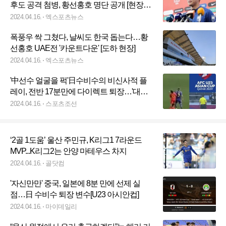
후도 공격 첨병, 황선홍호 명단 공개 [현장라
인업]
2024.04.16.
엑스포츠뉴스
폭풍우 싹 그쳤다, 날씨도 한국 돕는다…황
선홍호 UAE전 '카운트다운' [도하 현장]
2024.04.16.
엑스포츠뉴스
'中선수 얼굴을 퍽'日수비수의 비신사적 플
레이, 전반 17분만에 다이렉트 퇴장…'대형
변수'에도 1-0 승리[U-23아시안컵]
2024.04.16.
스포츠조선
‘2골 1도움’ 울산 주민규, K리그1 7라운드
MVP...K리그2는 안양 마테우스 차지
2024.04.16.
골닷컴
'자신만만' 중국, 일본에 8분 만에 선제 실
점…日 수비수 퇴장 변수[U23 아시안컵]
2024.04.16.
마이데일리