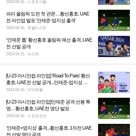
2024.04.16.
스포츠서울
파리 올림픽 도전 첫 관문…황선홍호, UAE
전 라인업 발표 '안재준·엄지성 출격'
2024.04.16.
풋볼리스트
‘안재준 톱’ 황선홍호 올림픽 예선 출격, UAE
전 선발 공개
2024.04.16.
뉴스엔
[U-23 아시안컵 라인업] 'Road To Paris' 황선
홍호, UAE전 선발 공개...안재준-엄지성 출
격!
2024.04.16.
인터풋볼
[U-23 아시안컵 라인업]안재준 공격 선봉 특
명…황선홍호, UAE전 명단 발표
2024.04.16.
스포츠조선
'안재준+엄지성' 출격...황선홍호, 1차전 UAE
전 선발 명단 공개