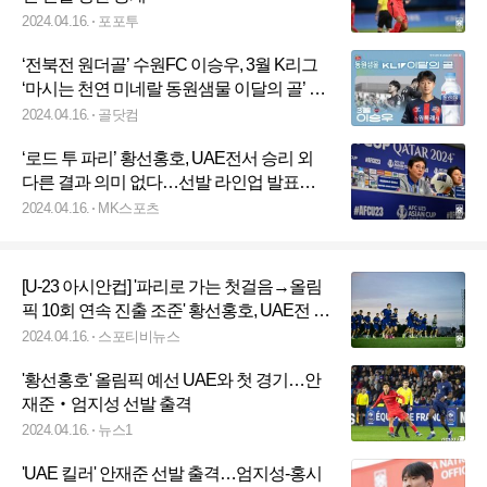
2024.04.16.
포포투
‘전북전 원더골’ 수원FC 이승우, 3월 K리그
‘마시는 천연 미네랄 동원샘물 이달의 골’ 수
상
2024.04.16.
골닷컴
‘로드 투 파리’ 황선홍호, UAE전서 승리 외
다른 결과 의미 없다…선발 라인업 발표
[U23 亞컵]
2024.04.16.
MK스포츠
[U-23 아시안컵] '파리로 가는 첫걸음→올림
픽 10회 연속 진출 조준' 황선홍호, UAE전 라
인업 공개…엄지성 선발-정상빈 벤치 대기
2024.04.16.
스포티비뉴스
'황선홍호' 올림픽 예선 UAE와 첫 경기…안
재준‧엄지성 선발 출격
2024.04.16.
뉴스1
'UAE 킬러' 안재준 선발 출격…엄지성-홍시