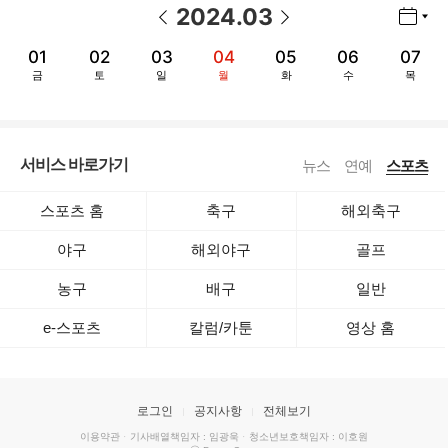
2024
.
03
년월 선택 열기/닫기
이전 날짜
다음 날짜
01
02
03
04
05
06
07
금
토
일
월
화
수
목
서비스 바로가기
뉴스
연예
스포츠
스포츠 홈
축구
해외축구
야구
해외야구
골프
농구
배구
일반
e-스포츠
칼럼/카툰
영상 홈
로그인
공지사항
전체보기
이용약관
·
기사배열책임자 : 임광욱
·
청소년보호책임자 : 이호원