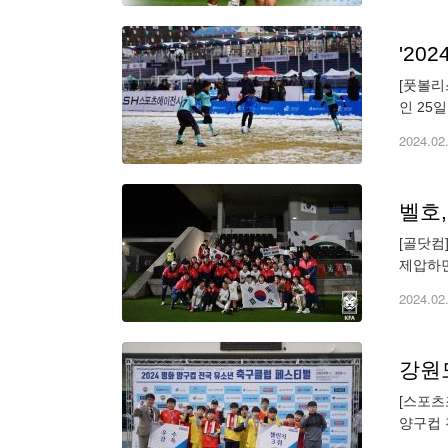
'20
[풋볼리
인 25
츠에이전
2024.02
벨호
[골닷컴
제압하면
드) 감
2024.02
강원도
[스포츠
양구컵 
리됐다.