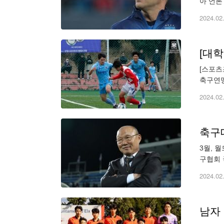
아 언론
봉을 잡
2024.02
[대학
[스포츠
축구연맹
명대는 
2024.02
축구
3월, 
구협회 
전력강화
2024.02
남자 