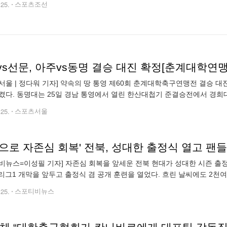
.25.
스포츠조선
vs선문, 아주vs동명 결승 대진 확정[춘계대학연맹
서울 | 정다워 기자] 약속의 땅 통영 제60회 춘계대학축구연맹전 결승 대
켰다. 동명대는 25일 경남 통영에서 열린 한산대첩기 준결승전에서 경희
 결승에 오르는 이변을 일으켰다. 결승에 오른 동명대는 단국대를 4-1로
.25.
스포츠서울
으로 자존심 회복' 전북, 성대한 출정식 열고 팬
비뉴스=이성필 기자] 자존심 회복을 앞세운 전북 현대가 성대한 시즌 출
 K리그1 개막을 앞두고 출정식 겸 공개 훈련을 열었다. 흐린 날씨에도 2천
상과 선수들을 응원하는 팬 영상 메시지로 시작, 김관영 전라북도 특별자
.25.
스포티비뉴스