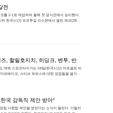
투갈전
(이하 한국시간) 포르투갈 리스본에서 열린 체코(28위)
팀의
해외 매체가 더 걱정하는 대표팀 감독...비엘사, 베니테즈, 할릴호지치, 히딩크, 벤투, 반 마르베이크, 브루스 거론
인도 매체 스포츠타이거는 24일(한국시간) 마르셀로 비
반 마르베이크, 스티브 부르스에 대한 장점들을 열거했
유명한 현대 축
 한국 감독직 제안 받아"
표팀 사령탑 제안을 받았다는 소식이 들린다. 이탈리