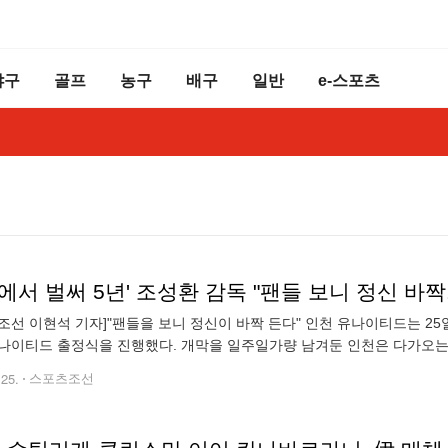
야구
골프
농구
배구
일반
e-스포츠
에서 벌써 5년' 조성환 감독 "팬들 보니 정신 바짝
조선 이현석 기자]"팬들을 보니 정신이 바짝 든다" 인천 유나이티드는 25일
나이티드 출정식을 진행했다. 개막을 일주일가량 남겨둔 인천은 다가오는
으로 2024시즌 여정에 돌입한다. 조성환 감독은 "작년에
.25.
스포츠조선