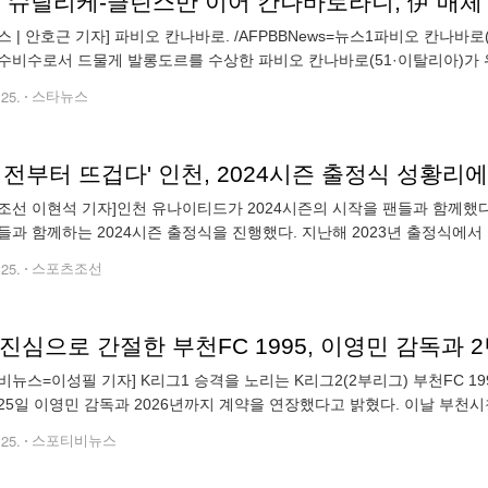
스 | 안호근 기자] 파비오 칸나바로. /AFPBBNews=뉴스1파비오 칸나바로(
수비수로서 드물게 발롱도르를 수상한 파비오 칸나바로(51·이탈리아)가 
이탈리아 매체 풋볼 이탈리아는 24일(한국시간) "칸나바로가 한국 대표팀 
.25.
스타뉴스
 전부터 뜨겁다' 인천, 2024시즌 출정식 성황리에 마
조선 이현석 기자]인천 유나이티드가 2024시즌의 시작을 팬들과 함께했다.
들과 함께하는 2024시즌 출정식을 진행했다. 지난해 2023년 출정식에서
인천은 이번 출정식에도 1402명의 팬들이 출정식을 가득
.25.
스포츠조선
진심으로 간절한 부천FC 1995, 이영민 감독과 2
비뉴스=이성필 기자] K리그1 승격을 노리는 K리그2(2부리그) 부천FC 1
25일 이영민 감독과 2026년까지 계약을 연장했다고 밝혔다. 이날 부천시
계약 연장을 깜짝 발표했다. 구단 역사상 네 시즌 연속 팀을 이끄는 것
.25.
스포티비뉴스