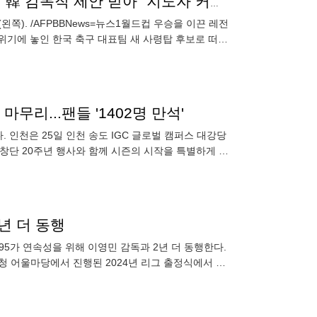
'충격' 슈틸리케-클린스만 이어 칸나바로라니, 伊 매체 "韓 감독직 제안 받아" 지도자 커리어는 엉망이거늘
왼쪽). /AFPBBNews=뉴스1월드컵 우승을 이끈 레전
위기에 놓인 한국 축구 대표팀 새 사령탑 후보로 떠올
감
무리...팬들 '1402명 만석'
 인천은 25일 인천 송도 IGC 글로벌 캠퍼스 대강당
 창단 20주년 행사와 함께 시즌의 시작을 특별하게 맞
년 더 동행
995가 연속성을 위해 이영민 감독과 2년 더 동행한다.
청 어울마당에서 진행된 2024년 리그 출정식에서 이