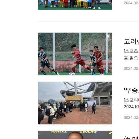
2024.02
고려
[스포츠
을 일으
대회에서
2024.02
'우승
[스포티
2024
프닝 영
2024.02