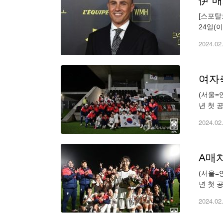
伊 
[스포탈
24일(
서 64
2024.02
여자축
(서울=
년 첫 
장에서 
2024.02
A매치
(서울=
년 첫 
장에서 
2024.02