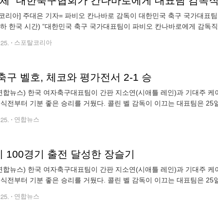
매체 “대한축구협회가 칸나바로에게 대표팀 감독직
코리아] 주대은 기자= 파비오 칸나바로 감독이 대한민국 축구 국가대표팀을
이하 한국 시간) “대한민국 축구 국가대표팀이 파비오 칸나바로에게 감독
년 만에 정상 탈환을 노렸다. 손흥민을 필두로 이강인(파리 생제르맹), 김
.25.
스포탈코리아
구 벨호, 체코와 평가전서 2-1 승
연합뉴스) 한국 여자축구대표팀이 간판 지소연(시애틀 레인)과 기대주 케이
공식전부터 기분 좋은 승리를 거뒀다. 콜린 벨 감독이 이끄는 대표팀은 2
열린 친선 경기에서 체코를 2-1로 꺾었다. 2024.2.25 [대한축구협회 제공
.25.
연합뉴스
 100경기 출전 달성한 장슬기
연합뉴스) 한국 여자축구대표팀이 간판 지소연(시애틀 레인)과 기대주 케이
공식전부터 기분 좋은 승리를 거뒀다. 콜린 벨 감독이 이끄는 대표팀은 2
열린 친선 경기에서 체코를 2-1로 꺾었다. 사진은 A매치 100경기 출전을
.25.
연합뉴스