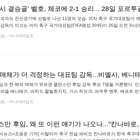
시 결승골’ 벨호, 체코에 2-1 승리... 28일 포르
경기에 선발로 나선 11명의 모습. 여자 축구 국가대표팀이 체코를 2-1로 제압하며 올해 첫 공식전에서 승리했다.
 감독이 이끄는 여자 축구 국가대표팀(FIFA랭킹 20위)이 25일 오전 3시
선경기에서 지소연과 케이시 페어의 골로 2-1 승리를 거뒀다. 이로써 양 
.25.
마니아타임즈
딩크 한 해외 매체가 위르겐 클린스만 후임 감독 후보 7명을 거론했다. 
라파엘 베니테즈, 바히드 할릴호지치, 거스 히딧크, 파우루 벤투, 베르트 
 매체는 비엘사에 대해 "비엘사는 혁신적인 전술과 까다로운 훈련 체제로 
.25.
마니아타임즈
만 후임, 왜 또 이런 얘기가 나오나..."칸나바로,
비뉴스=조용운 기자] 이탈리아 축구 전설 파비오 칸나바로가 한국 축구대