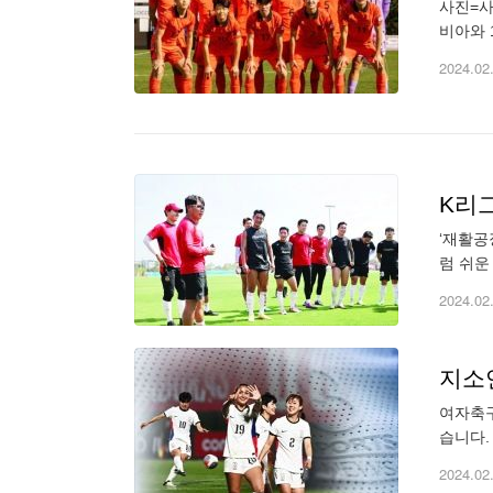
사진=사
비아와 
볼 페더
2024.02
K리그
‘재활공
럼 쉬운
했다. 
2024.02
지소
여자축구
습니다. 
2024.02