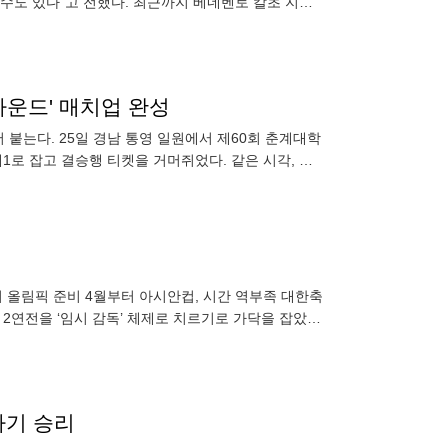
 수도 있다"고 전했다. 최근까지 베네벤토 칼초 지휘
터 제의를 받았다
라운드' 매치업 완성
붙는다. 25일 경남 통영 일원에서 제60회 춘계대학
로 잡고 결승행 티켓을 거머쥐었다. 같은 시각, 동
대1로
리 올림픽 준비 4월부터 아시안컵, 시간 역부족 대한축
2연전을 ‘임시 감독’ 체제로 치르기로 가닥을 잡았다.
위해
차기 승리