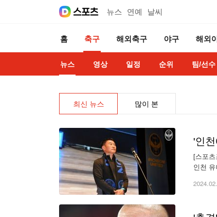
뉴스
연예
날씨
홈
축구
해외축구
야구
해외
뉴스
영상
일정
순위
팀/선수
최신 뉴스
많이 본
'인천
[스포츠
인천 유
를 시작
2024.02