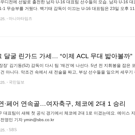
우디전에 선발로 출전한 남자 U-16 대표팀 선수들의 모습. 남자 U-1
1-1 무승부를 거뒀다. 백기태 감독이 이끄는 U-16 대표팀은 23일 오후 11
레이션스컵 2차전에서 사우디와 1-1로 비겼다. 한국은 후반 21분 사우디
.25.
마니아타임즈
 달굴 린가드 가세… “이제 ACL 무대 밟아볼까”
장장’ 김기동(52) 감독이 다시 팀 ‘재건’에 나선다. 5년 전 지휘봉을 
 건 아니다. 악조건 속에서 새 전술을 짜고, 부상 선수들을 일으켜 세우기 
뼈를 깎는 노력으로 포항에 ‘축구 명가’ 타이틀을 되찾아줬던 그가 이제는 F
.25.
국민일보
연·페어 연속골…여자축구, 체코에 2대 1 승리
 대표팀이 새해 첫 공식 경기에서 체코에 2대 1로 이겼는데요. 에이스
전영민 기자 ymin@sbs.co.kr
.25.
SBS