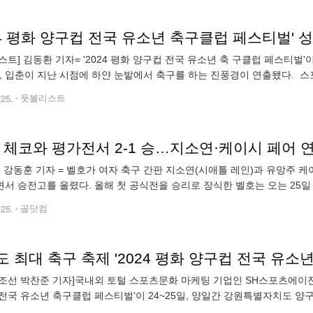
24 평화 양구컵 전국 유소년 축구클럽 페스티벌' 성
스트] 김동환 기자= '2024 평화 양구컵 전국 유소년 축 구클럽 페스티벌
일, 입춘이 지난 시점에 하얀 눈밭에서 축구를 하는 진풍경이 연출됐다. 스
시(문성환 대표)와 함께 지난 수년간 다양한 형태의 축구 대회를 개최하
.25.
풋볼리스트
, 체코와 평가전서 2-1 승…지소연·케이시 페어 
] 강동훈 기자 = 벨호가 여자 축구 간판 지소연(시애틀 레인)과 유망주 
서 승전고를 울렸다. 올해 첫 공식전을 승리로 장식한 벨호는 오는 25일
독이 이끄는 여자 축구대표팀은 25일(한국시간) 포르투갈 리스본의 풋볼
.25.
골닷컴
 최대 축구 축제 '2024 평화 양구컵 전국 유소년
조선 박찬준 기자]국내외 토털 스포츠문화 마케팅 기업인 SH스포츠에이전시가
전국 유소년 축구클럽 페스티벌'이 24~25일, 양일간 강원특별자치도 
 25일 하얀 눈속에서 축구를 하는 진풍경이 펼쳐지며