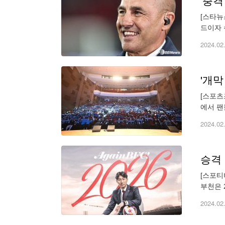
[스타뉴
드이자 
랐다. 
2024.02
'개막
[스포츠
에서 팬
이했던 
2024.02
승격 
[스포티
부천은 
감독의 
2024.02