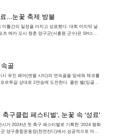
료...눈꽃 축제 방불
'이 이틀간의 일정을 마치고 성료했다. 대회 마지막 날
포츠 메카 도시 청춘 양구군(서흥원 군수)은 SH스포
며 각광을
연속골
케이시 유진 페어(엔젤 시티)의 연속골을 앞세워 체코를
 포르투갈 상대로 2연승에 도전한다. 콜린 벨(잉글랜
시티
 축구클럽 페스티벌', 눈꽃 속 '성료'
 2024년 첫 축구 페스티벌로 기획한 '2024 평화
양구군 양구종합운동장(천연잔디)에서 성공적으로 마무