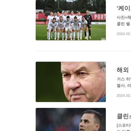
‘케이
사진=체코와의 친선
콜린 벨
와의 친
2024.02
거스 히
엘사, 
다. 이
2024.02
클린스
[스포티