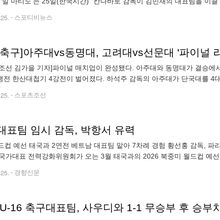
 '일 마티노'는 25일(한국시간) "칸나바로 감독이 김민재의 대표팀을 이끌
았던 칸나바로 감독은 위르겐 클린스만 감독을 경질한 대한축구협회로부
.25.
스포티비뉴스
축구]아주대vs동명대, 고려대vs선문대 '파이널 
조선 김가을 기자]파이널 매치업이 완성됐다. 아주대와 동명대가 결승에서 
전 한산대첩기 4강전이 벌어졌다. 하석주 감독의 아주대가 단국대를 4대1
승부차기까지 가는 혈투 끝에 경희대를 제압했다. 두 팀은 정규시간을 1
.25.
스포츠조선
대표팀 임시 감독, 박항서 유력
월드컵 예선 태국과 2연전 베트남 대표팀 맡아 7차례 경험 황선홍 감독, 파
국가대표 전력강화위원회가 오는 3월 태국과의 2026 북중미 월드컵 예선 
위원회는 지난 24일 2차 회의를 열고 3월 월드컵 예선 2경기를 치르기 
.25.
경향신문
U-16 축구대표팀, 사우디와 1-1 무승부 후 승부