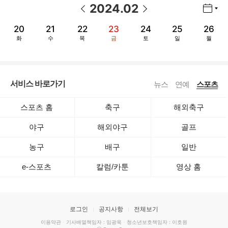
2024
.
02
년월 선택 열기/닫기
이전 날짜
다음 날짜
20
21
22
23
24
25
26
화
수
목
금
토
일
월
서비스 바로가기
뉴스
연예
스포츠
스포츠 홈
축구
해외축구
야구
해외야구
골프
농구
배구
일반
e-스포츠
칼럼/카툰
영상 홈
로그인
공지사항
전체보기
이용약관
·
기사배열책임자 : 임광욱
·
청소년보호책임자 : 이호원