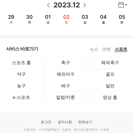
2023
.
12
년월 선택 열기/닫기
이전 날짜
다음 날짜
29
30
01
02
03
04
05
수
목
금
토
일
월
화
서비스 바로가기
뉴스
연예
스포츠
스포츠 홈
축구
해외축구
야구
해외야구
골프
농구
배구
일반
e-스포츠
칼럼/카툰
영상 홈
로그인
공지사항
전체보기
이용약관
·
기사배열책임자 : 임광욱
·
청소년보호책임자 : 이호원