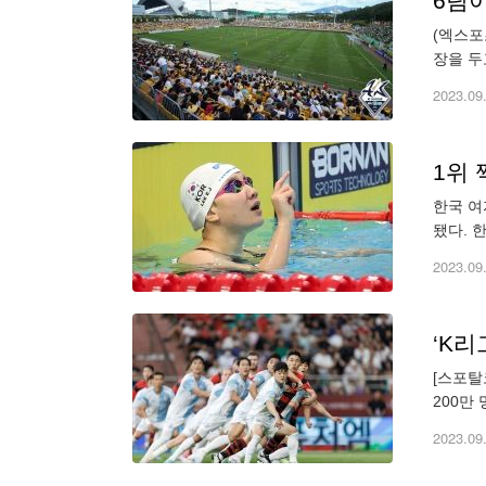
6팀이
(엑스포
장을 두
맞아 일
2023.09
1위 
한국 여
됐다. 
은지(1
2023.09
‘K리
[스포탈
200만
된다. 
2023.09