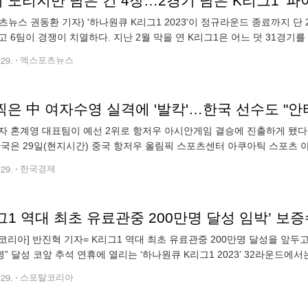
 노리지만 남은 건 4장…2경기 남은 K리그1 '파
츠뉴스 권동환 기자) '하나원큐 K리그1 2023'이 정규라운드 종료까지 단 
고 6팀이 경쟁이 치열하다. 지난 2월 막을 연 K리그1은 어느 덧 31경기
단 구름 관중 몰려든 것이 고무적이다. K리그1은 31라운드 종료 기준으로
.29.
엑스포츠뉴스
찍은 中 여자수영 실격에 '발칵'…한국 선수도 "안
자 혼계영 대표팀이 예선 2위로 항저우 아시안게임 결승에 진출하게 됐다.
한국은 29일(현지시간) 중국 항저우 올림픽 스포츠센터 아쿠아틱 스포츠 아
7·방산고), 평영 김혜진(28·전북체육회), 접영 박수진(24·경북도청), 자유
.29.
한국경제
그1 역대 최초 유료관중 200만명 달성 임박’ 보증
코리아] 반진혁 기자= K리그1 역대 최초 유료관중 200만명 달성을 앞두고
 명” 달성 코앞 추석 연휴에 열리는 ‘하나원큐 K리그1 2023’ 32라운드에
올 시즌 K리그1은 31라운드까지 총 1,952,852명이 경기장을 찾았
.29.
스포탈코리아