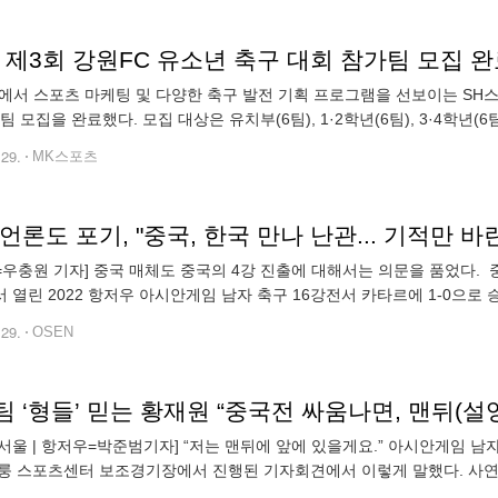
에서 스포츠 마케팅 및 다양한 축구 발전 기획 프로그램을 선보이는 SH스포
가팀 모집을 완료했다. 모집 대상은 유치부(6팀), 1·2학년(6팀), 3·4학년(
열기로 참가팀 24개 팀 모집을 완료했다. 경기 방식은 각 학년별 6
.29.
MK스포츠
언론도 포기, "중국, 한국 만나 난관... 기적만 바
N=우충원 기자] 중국 매체도 중국의 4강 진출에 대해서는 의문을 품었다. 
 열린 2022 항저우 아시안게임 남자 축구 16강전서 카타르에 1-0으로 
한국이다. 10월 1일 한국과 중국이 8강에서 맞붙는다. 중국은 전반
.29.
OSEN
서울 | 항저우=박준범기자] “저는 맨뒤에 앞에 있을게요.” 아시안게임 남자
룽 스포츠센터 보조경기장에서 진행된 기자회견에서 이렇게 말했다. 사연
 상대 중국이었다. 중국은 거친 플레이를 펼친다. 지난 6월 A매치 평가전에