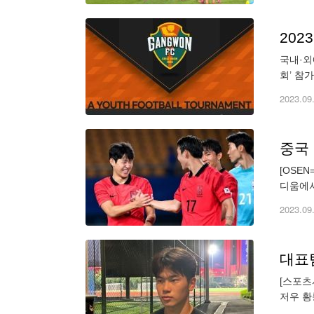
국내·외
회’ 참
관심과 
2023.09
중국 
[OSE
디움에서
대파한 
2023.09
[스포츠
저우 황
는 8강