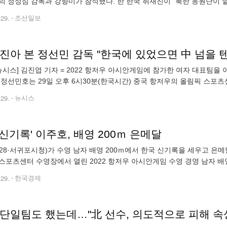
의 정성심 감독과 강향미가 참석했다. 한 한국 취재진이 “북한 응원단이
합니다. 또한 국제 대회에 오랜만에 나오셨는데 음식이 입에 맞는지, 어
.29.
조선일보
진아 본 정선민 감독 "한국에 있었으면 中 넘을 
뉴시스] 김진엽 기자 = 2022 항저우 아시안게임에 참가한 여자 대표팀을
 정선민호는 29일 오후 6시30분(한국시간) 중국 항저우의 올림픽 스포츠
지난 2018 자카르타-팔렘방 대회 당시 '코리아' 단일팀으로 함께 했던 이들
.29.
뉴시스
신기록' 이주호, 배영 200ｍ 은메달
28·서귀포시청)가 수영 남자 배영 200ｍ에서 한국 신기록을 세우고 은
스포츠센터 수영장에서 열린 2022 항저우 아시안게임 수영 경영 남자 배영 
54는 이주호가 2021년 도쿄 올림픽에서 작성한 1분56초77을 0.23초
.29.
한국경제
 단일팀도 했는데…"北 선수, 의도적으로 피해 속