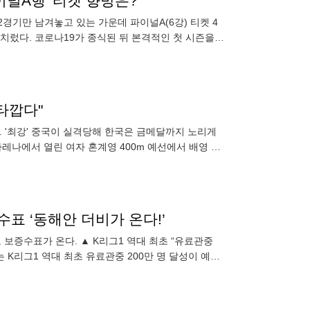
이널A행' 티켓 향방은?
2경기만 남겨놓고 있는 가운데 파이널A(6강) 티켓 4
를 치렀다. 코로나19가 종식된 뒤 본격적인 첫 시즌을
타깝다"
 '최강' 중국이 실격당해 한국은 금메달까지 노리게
레나에서 열린 여자 혼계영 400m 예선에서 배영 이
형 정
수표 ‘동해안 더비가 온다!’
 보증수표가 온다. ▲ K리그1 역대 최초 “유료관중
서는 K리그1 역대 최초 유료관중 200만 명 달성이 예상