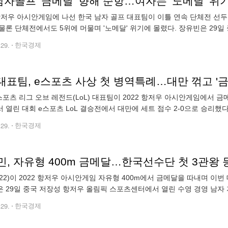
남자골프 '금메달' 향해 순항…여자는 '노메달' 위
 항저우 아시안게임에 나선 한국 남자 골프 대표팀이 이틀 연속 단체전 선
물론 단체전에서도 5위에 머물며 '노메달' 위기에 몰렸다. 장유빈은 29
자 골프 2라운드에서 이글 1개와 버디 6개, 보기 1개, 더블 보기 1개를 묶
.29.
한국경제
 대표팀, e스포츠 사상 첫 병역특례…대만 꺾고 '
스포츠 리그 오브 레전드(LoL) 대표팀이 2022 항저우 아시안게임에서 금
 열린 대회 e스포츠 LoL 결승전에서 대만에 세트 점수 2-0으로 승리했
 대회에서 최고 인기 종목인 LoL 챔피언에 올랐다. 한국은 이번 대회에서
.29.
한국경제
민, 자유형 400m 금메달…한국선수단 첫 3관왕 
22)이 2022 항저우 아시안게임 자유형 400m에서 금메달을 따내며 이
 29일 중국 저장성 항저우 올림픽 스포츠센터에서 열린 수영 경영 남자 자
 찍었다. 김우민은 앞서 25일 남자 계영 800ｍ에서 황선우, 양재훈, 이
.29.
한국경제