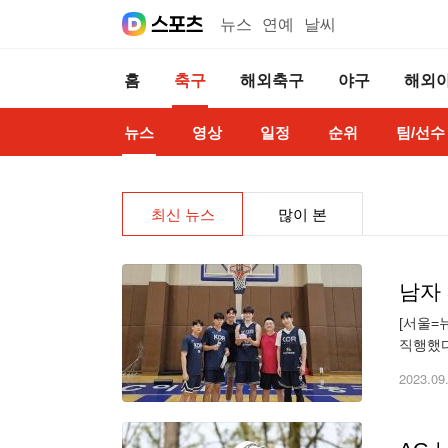
뉴스
연예
날씨
홈
축구
해외축구
야구
해외
뉴스
영상
일정
순위
팀/선수
최신 뉴스
많이 본
남자
[서울=
직행했다
자 조별
2023.09