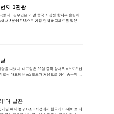
 번째 3관왕
등극했다. 김우민은 29일 중국 저장성 항저우 올림픽
승에서 3분44초36으로 가장 먼저 터치패드를 찍었다.
구광
메달
메달을 따냈다. 대표팀은 29일 중국 항저우 e스포츠센
. 이로써 대표팀은 e스포츠가 처음으로 정식 종목이 된
확한
라”며 발끈
게임 여자 농구 C조 2차전에서 한국에 62대81로 패