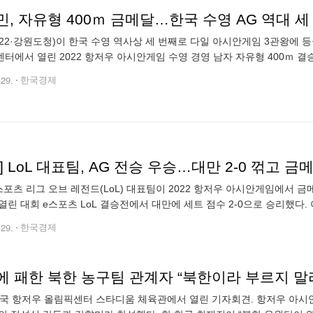
, 자유형 400ｍ 금메달…한국 수영 AG 역대 세
22·강원도청)이 한국 수영 역사상 세 번째로 다일 아시안게임 3관왕에 
터에서 열린 2022 항저우 아시안게임 수영 경영 남자 자유형 400ｍ 결
 25일 남자 계영 800ｍ에서 황선우, 양재훈(이상 강원도청), 이호준(대
.29.
한국경제
] LoL 대표팀, AG 전승 우승…대만 2-0 꺾고 금
스포츠 리그 오브 레전드(LoL) 대표팀이 2022 항저우 아시안게임에서 금
열린 대회 e스포츠 LoL 결승전에서 대만에 세트 점수 2-0으로 승리했다
회에서 최고 인기 종목인 LoL 챔피언에 올랐다. 한국이 e스포츠에서 수
.29.
한국경제
에 패한 북한 농구팀 관계자 “북한이라 부르지 말
중국 항저우 올림픽센터 스타디움 체육관에서 열린 기자회견. 항저우 아시안