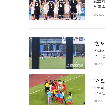
2022
서 좀 
그 맞대
2023.09
[항
[항저우
6시30
원(대구
2023.09
"거친
바로 이
다"고 
기에 나
2023.09