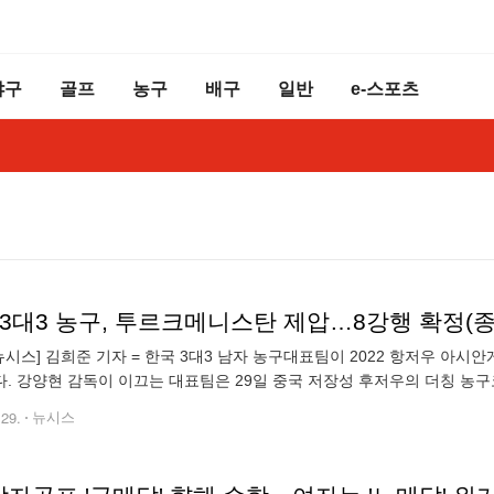
야구
골프
농구
배구
일반
e-스포츠
 3대3 농구, 투르크메니스탄 제압…8강행 확정(종
뉴시스] 김희준 기자 = 한국 3대3 남자 농구대표팀이 2022 항저우 아
. 강양현 감독이 이끄는 대표팀은 29일 중국 저장성 후저우의 더칭 농구코
리그 B조 4차전에서 투르크메니스탄을 19-15로 제압했다. 이두원(수원 K
.29.
뉴시스