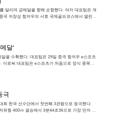
기
두를 달리며 금메달을 향해 순항했다. 여자 대표팀은 개
일 중국 저장성 항저우의 서호 국제골프코스에서 열린
어 5언
금메달'
메달을 수확했다. 대표팀은 29일 중국 항저우 e스포츠
다. 이로써 대표팀은 e스포츠가 처음으로 정식 종목이
 세트
등극
번 대회 한국 선수단에서 첫번째 3관왕으로 등극했다.
유형 400ｍ 결승에서 3분44초36으로 가장 먼저 터
호준