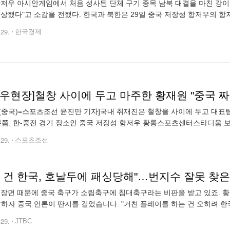
 항저우 아시안게임에서 처음 성사된 단체 구기 종목 남북 대결을 마친 강이
속상했다"고 소감을 전했다. 한국과 북한은 29일 중국 저장성 항저우의
결을 벌였다. 한국은 북한과의 경기에서 81-62로 크게 이겼다. 이 경기는
.29.
한국경제
저우현장]철창 사이에 두고 마주한 황재원 "중국 
(중국)=스포츠조선 윤진만 기자]국내 취재진은 철창을 사이에 두고 대표팀
분쯤, 한-중전 경기 장소인 중국 저장성 항저우 황룽스포츠센터스타디움
)이 취재진이 모인 곳으로 뚜벅뚜벅 걸어왔다. 애초 황재원 인터뷰는 훈련
.29.
스포츠조선
 건 한국, 호날두에 패싱당해"…번지수 잘못 찾은 
 장면 때문에 중국 축구가 소림축구에 침대축구라는 비판을 받고 있죠. 
말하자 중국 언론이 딴지를 걸었습니다. "거친 플레이를 하는 건 오히려 한
오지 않은 거라고 했습니다. 2019년 이른바 '호날두 노쇼'는 본인 건강을
.29.
JTBC