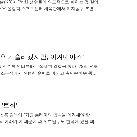
슬(KB)이 "북한 선수들이 의도적으로 피하는 것 같아
 항저우 올림픽 스포츠센터 체육관에서 여자농구 조별리
 이번 아
짜요 거슬리겠지만, 이겨내야죠"
 선수를 인터뷰하는 생경한 경험을 했다. 29일 오후
 보조구장에서 진행한 훈련을 마치고 측면수비수 황재
 전인
'트집'
황선홍 감독이 "거친 플레이의 압박을 이겨내야 한
국"이라며 이 때문에 과거 호날두도 한국에 왔을 때 경
 이유로 나오지