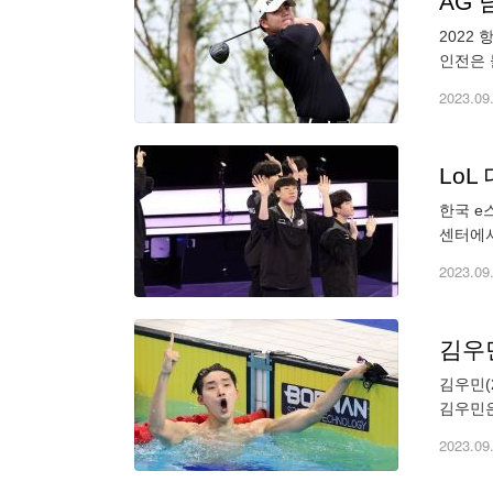
AG 
2022
인전은 
대회 남
2023.09
LoL
한국 e
센터에서
된 이번
2023.09
김우
김우민(
김우민은
치패드를
2023.09