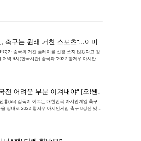
[MD항저우] "중국 팬들 '짜요' 신경 쓰이는데 이겨낼 것, 축구는 원래 거친 스포츠"...이미 '중국' 경험한 황재원
FC)가 중국의 거친 플레이를 신경 쓰지 않겠다고 강
 저녁 9시(한국시간) 중국과 ‘2022 항저우 아시안게
기
황선홍호 '황금 2선' 구성원 엄원상, "골 욕심 없어...중국전 어려운 부분 이겨내야" [오!쎈 진화]
 황선홍(55) 감독이 이끄는 대한민국 아시안게임 축구
을 상대로 2022 항저우 아시안게임 축구 8강전 맞대