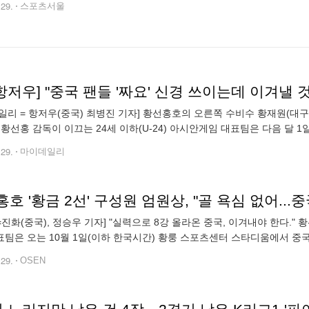
.29.
스포츠서울
일리 = 항저우(중국) 최병진 기자] 황선홍호의 오른쪽 수비수 황재원(대구
 황선홍 감독이 이끄는 24세 이하(U-24) 아시안게임 대표팀은 다음 달 1일
강전을 치른다. 한국은 조별리그부터 16강까지 항저우가 아닌 진화에서 경
.29.
마이데일리
N=진화(중국), 정승우 기자] "실력으로 8강 올라온 중국, 이겨내야 한다."
팀은 오는 10월 1일(이하 한국시간) 황룽 스포츠센터 스타디움에서 중국
친다. 8강에서 마주친 중국은 이번 대회 가장 까다로운 상대 중 하나다.
.29.
OSEN