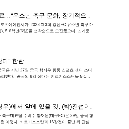
2023 제3회 강원FC 유소년 축구 대회 참가팀 모집 완료…“유소년 축구 문화, 장기적으로 만들어가겠다”
츠에이전시가 ‘2023 제3회 강원FC 유소년 축구 대
6팀), 5·6학년(6팀)을 선착순으로 모집했으며. 뜨거운
란다" 한탄
중국은 지난 27일 중국 항저우 황룽 스포츠 센터 스타
승리했다. 중국의 8강 상대는 키르기스스탄을 5-1로
대표팀 ‘형들’ 믿는 황재원 “중국전 싸움나면, 맨뒤(설영우)에서 앞에 있을 것, (박)진섭이형 든든”[SS항저우in]
 축구대표팀 수비수 황재원(대구FC)은 29일 중국 항
은 이렇다. 키르기스스탄과 16강전이 끝난 뒤 관심사
서도 3