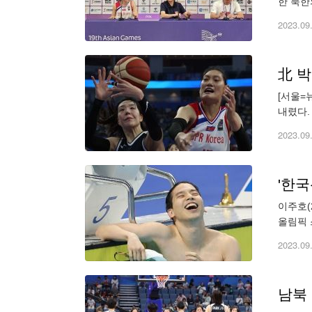
한 북한
이 궁금
2023.09
北 박
[서울=
내렸다.
겼다. 
2023.09
'한국
이주호(
올림픽 
분56초
2023.09
남북