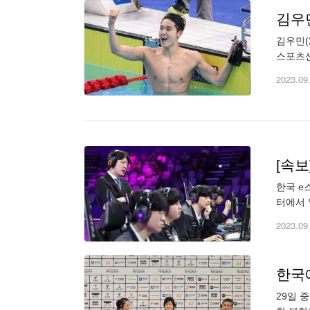
김우민
김우민(
스포츠센
김우민은
2023.09
[속보
한국 e
터에서 
이번 대
2023.09
한국
29일 