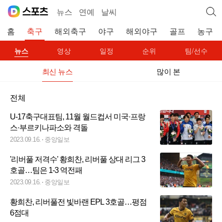
뉴스
연예
날씨
홈
축구
해외축구
야구
해외야구
골프
농구
뉴스
영상
일정
순위
팀/선수
최신 뉴스
많이 본
전체
U-17축구대표팀, 11월 월드컵서 미국·프랑
스·부르키나파소와 격돌
2023.09.16.
중앙일보
'리버풀 저격수' 황희찬, 리버풀 상대 리그 3
호골…팀은 1-3 역전패
2023.09.16.
중앙일보
황희찬, 리버풀전 빛바랜 EPL 3호골…평점
6점대