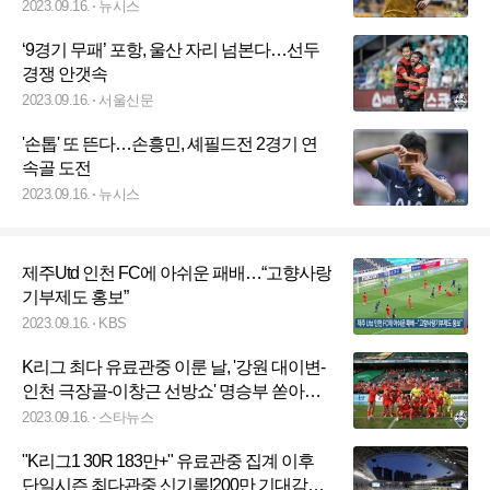
2023.09.16.
뉴시스
‘9경기 무패’ 포항, 울산 자리 넘본다…선두
경쟁 안갯속
2023.09.16.
서울신문
'손톱' 또 뜬다…손흥민, 셰필드전 2경기 연
속골 도전
2023.09.16.
뉴시스
제주Utd 인천 FC에 아쉬운 패배…“고향사랑
기부제도 홍보”
2023.09.16.
KBS
K리그 최다 유료관중 이룬 날, '강원 대이변-
인천 극장골-이창근 선방쇼' 명승부 쏟아졌
다
2023.09.16.
스타뉴스
"K리그1 30R 183만+" 유료관중 집계 이후
단일시즌 최다관중 신기록!200만 기대감