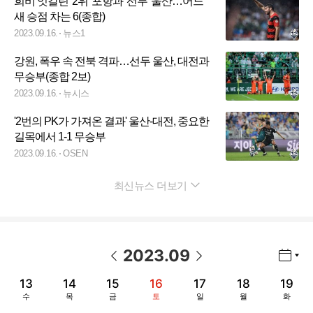
희비 엇갈린 '2위' 포항과 '선두' 울산…어느
새 승점 차는 6(종합)
2023.09.16.
뉴스1
강원, 폭우 속 전북 격파…선두 울산, 대전과
무승부(종합 2보)
2023.09.16.
뉴시스
'2번의 PK가 가져온 결과' 울산-대전, 중요한
길목에서 1-1 무승부
2023.09.16.
OSEN
최신뉴스 더보기
펼치기
2023
.
09
년월 선택 열기/닫기
이전 날짜
다음 날짜
13
14
15
16
17
18
19
수
목
금
토
일
월
화