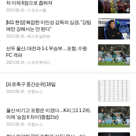
차 이제 6점으로 좁혀져
2023.09.16.
스포츠서울
[b11 현장] 복잡한 이민성 감독의 심경, "강팀
에만 강해서는 안 된다"
2023.09.16.
베스트일레븐
선두 울산, 대전과 1-1 무승부…포항, 수원
FC 격파
2023.09.16.
스포츠투데이
[프로축구 중간순위] 16일
2023.09.16.
연합뉴스
울산 비기고 포항은 이겼다…K리그1 1·2위,
이제 '승점 6 차이'(종합2보)
2023.09.16.
연합뉴스