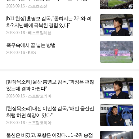
↑[오피셜]
2023.09.16.
스포츠조선
[b11 현장] 홍명보 감독, "좁혀지는 2위와 격
차? 지난해에 극복한 경험 있다"
2023.09.16.
베스트일레븐
폭우속에서 골 넣는 방법
2023.09.16.
KBS
[현장목소리] 울산 홍명보 감독, “과정은 괜찮
았는데 결과 아쉽다”
2023.09.16.
스포탈코리아
[현장목소리] 대전 이민성 감독, “매번 울산전
처럼 하면 희망이 있다”
2023.09.16.
스포탈코리아
울산은 비겼고, 포항은 이겼다…1~2위 승점