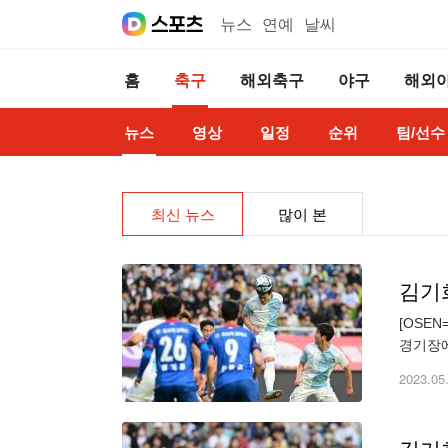
뉴스
연예
날씨
홈
축구
해외축구
야구
해외
뉴스
영상
일정
순위
팀/선수
최신 뉴스
많이 본
김기희
[OSE
경기장에
하위' 
2023.05