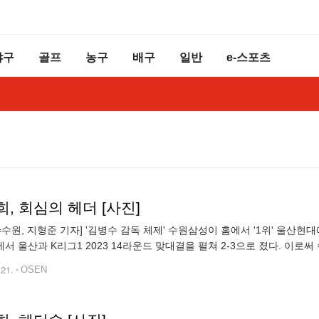
야구
골프
농구
배구
일반
e-스포츠
, 회심의 헤더 [사진]
N=수원, 지형준 기자] '김병수 감독 체제' 수원삼성이 홈에서 '1위' 울산현
서 울산과 K리그1 2023 14라운드 맞대결을 펼쳐 2-3으로 졌다. 이로써 수
12위를 벗어나지 못했다. 반면 울산은 12승 1무 1패, 승점
.21.
OSEN