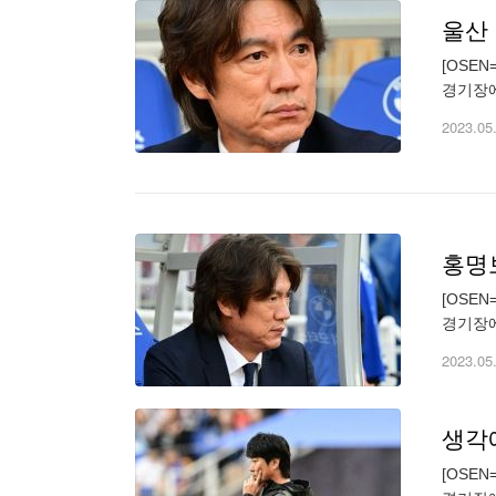
울산 
[OSE
경기장에
하위' 
2023.05
홍명보
[OSE
경기장에
하위' 
2023.05
생각에
[OSE