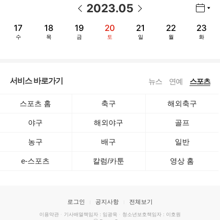
2023
.
05
년월 선택 열기/닫기
이전 날짜
다음 날짜
17
18
19
20
21
22
23
수
목
금
토
일
월
화
서비스 바로가기
뉴스
연예
스포츠
스포츠 홈
축구
해외축구
야구
해외야구
골프
농구
배구
일반
e-스포츠
칼럼/카툰
영상 홈
로그인
공지사항
전체보기
이용약관
·
기사배열책임자 : 임광욱
·
청소년보호책임자 : 이호원