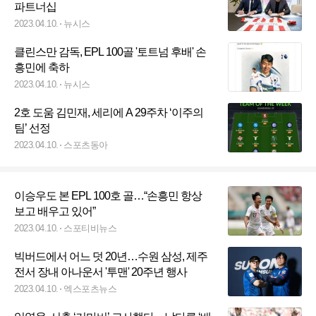
파트너십
2023.04.10.
뉴시스
클린스만 감독, EPL 100골 '토트넘 후배' 손
흥민에 축하
2023.04.10.
뉴시스
2호 도움 김민재, 세리에 A 29주차 ‘이주의
팀’ 선정
2023.04.10.
스포츠동아
이승우도 본 EPL 100호 골…“손흥민 항상
보고 배우고 있어”
2023.04.10.
스포티비뉴스
빅버드에서 어느 덧 20년…수원 삼성, 제주
전서 장내 아나운서 '투맨' 20주년 행사
2023.04.10.
엑스포츠뉴스