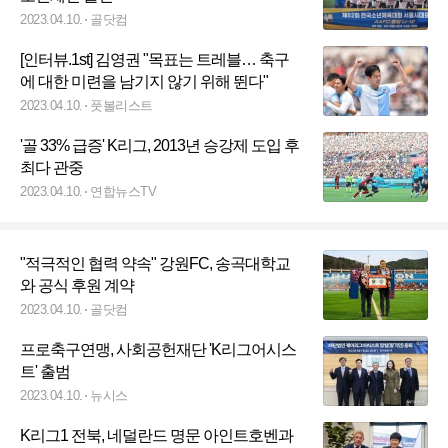
2023.04.10.
골닷컴
[인터뷰.1st] 김영권 "목표는 트레블… 축구
에 대한 미련을 남기지 않기 위해 뛴다"
2023.04.10.
풋볼리스트
'골 33% 급증' K리그, 2013년 승강제 도입 후
최다 관중
2023.04.10.
연합뉴스TV
"적극적인 협력 약속" 강원FC, 송곡대학교
와 공식 후원 계약
2023.04.10.
골닷컴
프로축구연맹, 사회공헌재단 'K리그어시스
트' 출범
2023.04.10.
뉴시스
K리그1 전북, 네덜란드 명문 아인트호벤과