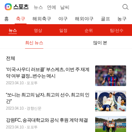
뉴스
연예
날씨
홈
축구
해외축구
야구
해외야구
골프
농구
뉴스
영상
일정
순위
팀/선수
최신 뉴스
많이 본
전체
‘미국-사우디 러브콜’ 부스케츠, 이번 주 재계
약 여부 결정...변수는 메시
2023.04.10.
포포투
“쏘니는 최고의 남자, 최고의 선수, 최고의 인
간”
2023.04.10.
경향신문
강원FC, 송곡대학교와 공식 후원 계약 체결
2023.04.10.
포포투