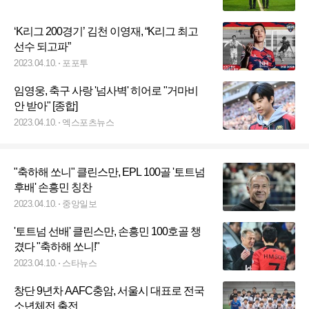
‘K리그 200경기’ 김천 이영재, “K리그 최고
선수 되고파”
2023.04.10.
포포투
임영웅, 축구 사랑 '넘사벽' 히어로 "거마비
안 받아" [종합]
2023.04.10.
엑스포츠뉴스
"축하해 쏘니" 클린스만, EPL 100골 '토트넘
후배' 손흥민 칭찬
2023.04.10.
중앙일보
'토트넘 선배' 클린스만, 손흥민 100호골 챙
겼다 "축하해 쏘니!"
2023.04.10.
스타뉴스
창단 9년차 AAFC충암, 서울시 대표로 전국
소년체전 출전