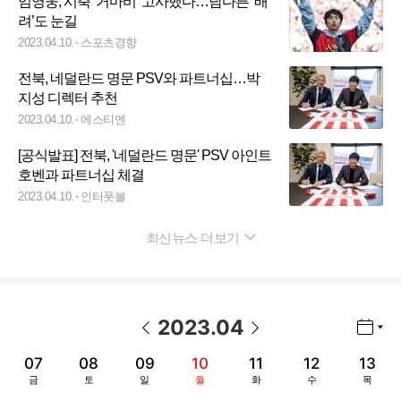
임영웅, 시축 ‘거마비’ 고사했다…남다른 ‘배
려’도 눈길
2023.04.10.
스포츠경향
전북, 네덜란드 명문 PSV와 파트너십…박
지성 디렉터 추천
2023.04.10.
에스티엔
[공식발표] 전북, '네덜란드 명문' PSV 아인트
호벤과 파트너십 체결
2023.04.10.
인터풋볼
최신뉴스 더보기
펼치기
2023
.
04
년월 선택 열기/닫기
이전 날짜
다음 날짜
07
08
09
10
11
12
13
금
토
일
월
화
수
목