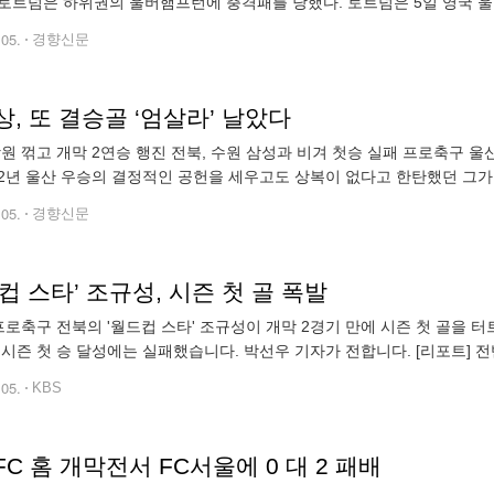
토트넘은 하위권의 울버햄프턴에 충격패를 당했다. 토트넘은 5일 영국 울버
랜드 프리미어리그 26라운드 홈 경기에서 울버햄프턴에 0-1로 졌다. 토트
.05.
경향신문
, 또 결승골 ‘엄살라’ 날았다
강원 꺾고 개막 2연승 행진 전북, 수원 삼성과 비겨 첫승 실패 프로축구 울
022년 울산 우승의 결정적인 공헌을 세우고도 상복이 없다고 한탄했던 그가
츠타운에서 열린 K리그1 2라운드 강원FC와의 원정경기에서 엄원상의
.05.
경향신문
컵 스타’ 조규성, 시즌 첫 골 폭발
 프로축구 전북의 '월드컵 스타' 조규성이 개막 2경기 만에 시즌 첫 골을
 시즌 첫 승 달성에는 실패했습니다. 박선우 기자가 전합니다. [리포트] 
떠오른 조
.05.
KBS
C 홈 개막전서 FC서울에 0 대 2 패배