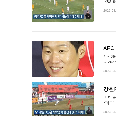
[KBS 
2023.03
AF
박지성(
터 20
렉터는 
2023.03
강원F
[KBS
K리그1
기를 치릅
2023.03