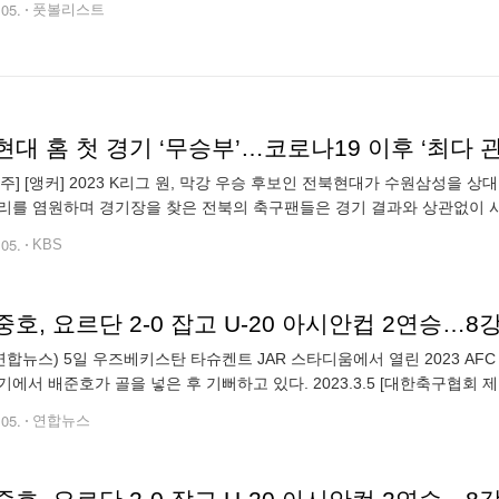
.05.
풋볼리스트
대 홈 첫 경기 ‘무승부’…코로나19 이후 ‘최다 관
 K리그 원, 막강 우승 후보인 전북현대가 수원삼성을 상대로 한 홈 첫 경기를 아쉽게 무승부로 마쳤습니다. 전
하며 경기장을 찾은 전북의 축구팬들은 경기 결과와 상관없이 시즌 개막을 환영하며 축제를 즐겼습니다. 이수진 기
자입니다. [리포트] 올 시즌 K리그 원 전북현대의 첫 홈 경기가 펼쳐진 전주 월
.05.
KBS
호, 요르단 2-0 잡고 U-20 아시안컵 2연승…8
연합뉴스) 5일 우즈베키스탄 타슈켄트 JAR 스타디움에서 열린 2023 AFC
에서 배준호가 골을 넣은 후 기뻐하고 있다. 2023.3.5 [대한축구협회 제공. 재
okjebo
.05.
연합뉴스