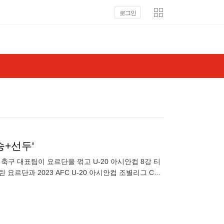
로그인
승+선두'
 축구 대표팀이 요르단을 꺾고 U-20 아시안컵 8강 티
요르단과 2023 AFC U-20 아시안컵 조별리그 C조