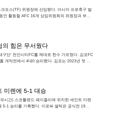
크포스(TF) 위원장에 선임됐다. 아시아 프로축구 발
 동안 활동할 AFC 16개 상임위원회의 위원장과 부위
독하기 위해 만
경험의 힘은 무서웠다
막내구단' 천안시티FC를 제대로 한수 가르쳤다. 김포FC
홈 개막전에서 4대0 승리했다. 김포는 2023년 첫 경
인트 미렌에 5-1 대승
(한국시간) 스코틀랜드 페이즐리에 위치한 세인트 미렌
5-1 승리를 기록했다. 이로써 셀틱은 공식전 19경
 조차