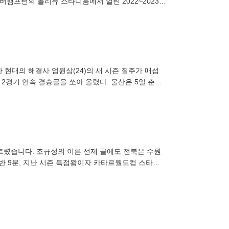
햄프턴의 몰리뉴 스타디움에서 열린 2022~2023시
넘은 4위
산 현대의 해결사 엄원상(24)의 새 시즌 질주가 매섭
 2경기 연속 결승골을 쏘아 올렸다. 울산은 5일 춘천
 결승골에 힘입
 터트렸습니다. 조규성의 이른 선제 골에도 전북은 수원
전반 9분, 지난 시즌 득점왕이자 카타르월드컵 스타로
규성이 페널티킥 키커로 나섭니다. 한참을 뜸 들이며 타이밍을 빼앗은 조규성