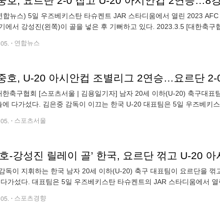
호, 요르단 2-0 잡고 U-20 아시안컵 2연승…8
연합뉴스) 5일 우즈베키스탄 타슈켄트 JAR 스타디움에서 열린 2023 AFC
에서 강성진(왼쪽)이 골을 넣은 후 기뻐하고 있다. 2023.3.5 [대한축구협회 제공
카톡 okjebo
.05.
연합뉴스
호, U-20 아시안컵 조별리그 2연승…요르단 2-
 20세 이하(U-20) 축구대표팀 ‘김은중호’가 아시아축구연맹(AFC) U-20 아시안컵
출에 다가섰다. 김은중 감독이 이끄는 한국 U-20 대표팀은 5일 우즈베키스탄
시안컵 조별리그 C조 2차전 요르단과 경기에서 배
.05.
스포츠서울
호-강성진 릴레이 골’ 한국, 요르단 꺾고 U-20
감독이 지휘하는 한국 남자 20세 이하(U-20) 축구 대표팀이 요르단을 꺾고
 다가섰다. 대표팀은 5일 우즈베키스탄 타슈켄트의 JAR 스타디움에서 열린 
서 배준호(대전), 강성진(서울)의 골에 힘입어 2-0으로 이겼다.
.05.
스포츠경향