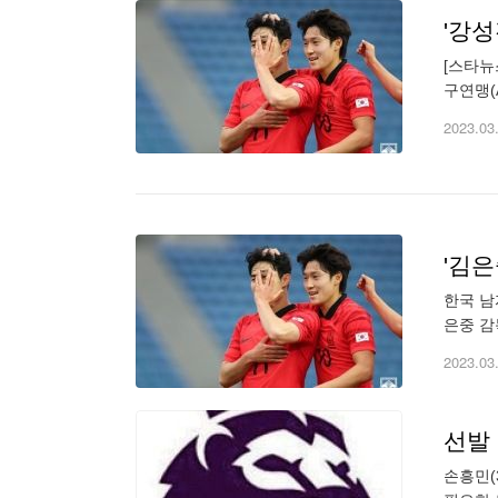
'강성
[스타뉴
구연맹(
과 대회
2023.03
'김은
한국 남
은중 감
차전 요
2023.03
선발
손흥민(