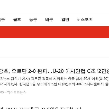
야구
골프
농구
배구
일반
e-스포츠
호, 요르단 2-0 완파…U-20 아시안컵 C조 '2연
츠뉴스 김현기 기자) 김은중 감독이 지휘하는 한국 남자 20세 이하(U-20)
짝 다가섰다. 한국은 5일 우즈베키스탄 타슈켄트의 JAR 스타디움에서 열린 
서 배준호(대전), 강성진(서울)의 후반 연속골에 힘입어 2-0으로 이겼
.05.
엑스포츠뉴스