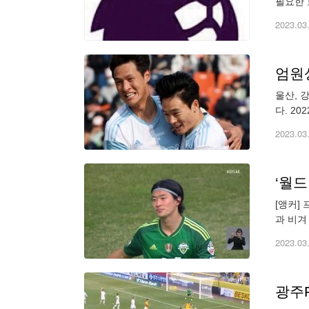
필요한 
즌 잉글
2023.03
엄원상
울산, 
다. 2
송암스포
2023.03
‘월드
[앵커]
과 비겨
2023.03
광주F