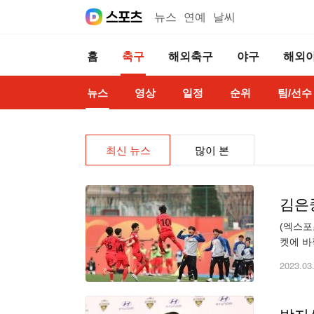
뉴스
연예
날씨
홈
축구
해외축구
야구
해외
뉴스
영상
일정
순위
팀/선수
최신 뉴스
많이 본
김은중
(엑스포
켓에 바
2차전에
2023.03