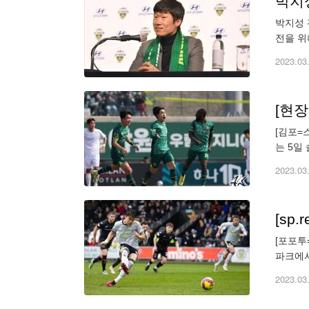
박지성
박지성 
전을 위
원장을 
2023.03
[현장
[김포=
는 5일
기에서 
2023.03
[sp
[포포투
파크에서
기 연속
2023.03