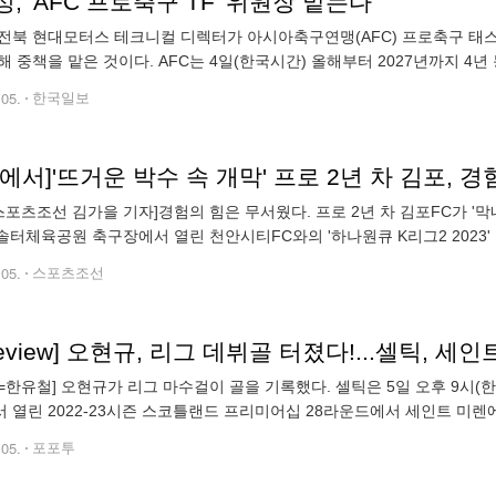
, 'AFC 프로축구 TF' 위원장 맡는다
전북 현대모터스 테크니컬 디렉터가 아시아축구연맹(AFC) 프로축구 태스
해 중책을 맡은 것이다. AFC는 4일(한국시간) 올해부터 2027년까지 4년
발표했다. 박지성 테크니컬 디렉터는 아시아 클럽 축구의 변혁을 관리·감
.05.
한국일보
에서]'뜨거운 박수 속 개막' 프로 2년 차 김포, 
스포츠조선 김가을 기자]경험의 힘은 무서웠다. 프로 2년 차 김포FC가 '
 솔터체육공원 축구장에서 열린 천안시티FC와의 '하나원큐 K리그2 2023' 
대승을 거두며 쾌조의 스타트를 끊었다. 김포의 시즌
.05.
스포츠조선
.review] 오현규, 리그 데뷔골 터졌다!...셀틱, 세
=한유철] 오현규가 리그 마수걸이 골을 기록했다. 셀틱은 5일 오후 9시
 열린 2022-23시즌 스코틀랜드 프리미어십 28라운드에서 세인트 미렌에 
 무패 행진을 이어갔다. 셀틱은 4-3-3 포메이션을 활용했다. 마에다, 쿄고,
.05.
포포투