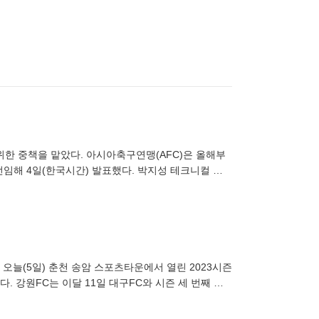
위한 중책을 맡았다. 아시아축구연맹(AFC)은 올해부
선임해 4일(한국시간) 발표했다. 박지성 테크니컬 디
 한
는 오늘(5일) 춘천 송암 스포츠타운에서 열린 2023시즌
. 강원FC는 이달 11일 대구FC와 시즌 세 번째 경