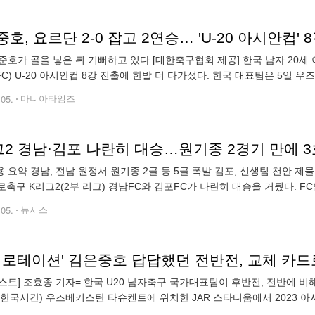
호, 요르단 2-0 잡고 2연승… 'U-20 아시안컵' 
준호가 골을 넣은 뒤 기뻐하고 있다.[대한축구협회 제공] 한국 남자 20세 
FC) U-20 아시안컵 8강 진출에 한발 더 다가섰다. 한국 대표팀은 5일
23 AFC U-20 아시안컵 조별리그 C조 2차전에서 배준호(대전), 강성
.05.
마니아타임즈
그2 경남·김포 나란히 대승…원기종 2경기 만에 3
 요약 경남, 전남 원정서 원기종 2골 등 5골 폭발 김포, 신생팀 천안 제물
프로축구 K리그2(2부 리그) 경남FC와 김포FC가 나란히 대승을 거뒀다. 
 광양 축구 전용 경기장에서 열린 하나원큐 K리그2 2023 2라운드 전
.05.
뉴시스
격 로테이션' 김은중호 답답했던 전반전, 교체 카드
스트] 조효종 기자= 한국 U20 남자축구 국가대표팀이 후반전, 전반에 
일(한국시간) 우즈베키스탄 타슈켄트에 위치한 JAR 스타디움에서 2023 아
요르단에 2-0 승리를 거뒀다. 1차전 4-0 승리 후 사흘 만에 2차전을 치르