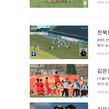
2023.03
전북현
[KBS 전주] [앵커] 2023
북의 승리를 염원
2023.03
김은중
(서울=
르단 경기
는 카톡 
2023.03