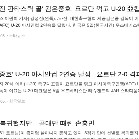
진 판타스틱 골' 김은중호, 요르단 꺾고 U-20 亞
스 이원희 기자] 강성진(왼쪽). /사진=대한축구협회 제공김은중 감독이 이
AFC) U-20 아시안컵 2연승을 달렸다. 한국은 5일(한국시간) 우즈베키
 조별리그 C조 2차전에서 2-0 승리를 거뒀다. 이로써 한국은 직전 오만전
.05.
스타뉴스
중호' U-20 아시안컵 2연승 달성...요르단 2-0 격
자 20세 이하(U-20) 축구대표팀이 요르단을 꺾고 아시아축구연맹(AFC) 
독이 이끄는 U-20 대표팀은 5일 우즈베키스탄 타슈켄트의 JAR 스타디움에서 
르단과의 경기에서 2-0로 승리했다. 배준호(대전)와 강성진(서울
.05.
한국일보
 복귀했지만…골대만 때린 손흥민
31·토트넘)이 좀처럼 살아나지 못하고 있다. 3경기 만에 선발로 복귀했지