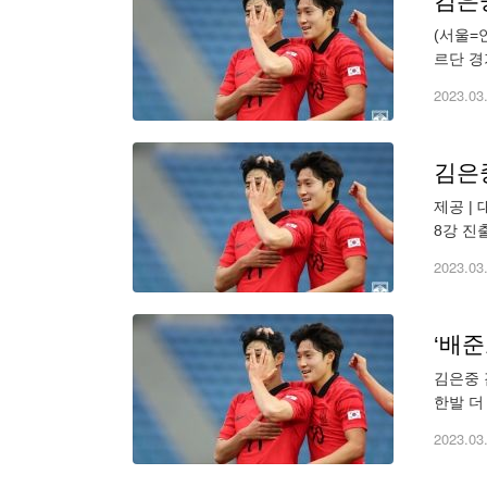
김은중
(서울=
르단 경기
▶제보는 
2023.03
김은중
제공 | 대한축구협회 [스포츠서울 | 김용일기자] 남자
8강 진
20 아
2023.03
‘배준
김은중 
한발 더
2차전에
2023.03