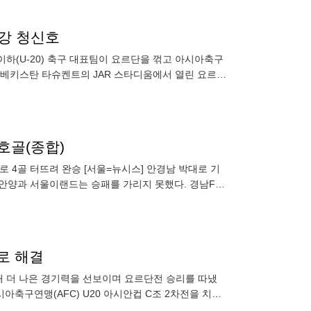
8강 청신호
이하(U-20) 축구 대표팀이 요르단을 꺾고 아시아축구
 우즈베키스탄 타슈켄트의 JAR 스타디움에서 열린 요르단
호골(종합)
로 4골 터뜨려 완승 [서울=뉴시스] 안경남 박대로 기
FC안양과 서울이랜드는 승패를 가리지 못했다. 경남FC
로 해결
비해 더 나은 경기력을 선보이며 요르단전 승리를 따냈
시아축구연맹(AFC) U20 아시안컵 C조 2차전을 치른
게