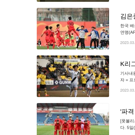
김은중
한국 배
연맹(A
과 20
2023.03
K리
기사내용
자 = 
는 5일
2023.03
'파
[풋볼리
다. 5
한국이 