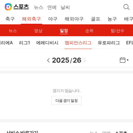
뉴스
연예
날씨
축구
해외축구
야구
해외야구
골프
농구
배
뉴스
영상
일정
순위
팀/선수
세리에A
리그1
에레디비시
챔피언스리그
유로파리그
EF
2025
26
/
달력 열기
이전 날짜
이전 날짜
경기가 없습니다.
다음 경기 일정
서비스 바로가기