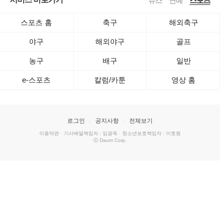
뉴스
연예
스포츠
스포츠 홈
축구
해외축구
야구
해외야구
골프
농구
배구
일반
e-스포츠
칼럼/카툰
영상 홈
로그인
공지사항
전체보기
이용약관
·
기사배열책임자 : 임광욱
·
청소년보호책임자 : 이호원
ⓒ Daum Corp.