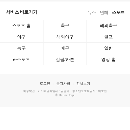
서비스 바로가기
뉴스
연예
스포츠
스포츠 홈
축구
해외축구
야구
해외야구
골프
농구
배구
일반
e-스포츠
칼럼/카툰
영상 홈
로그인
공지사항
전체보기
이용약관
·
기사배열책임자 : 임광욱
·
청소년보호책임자 : 이호원
ⓒ Daum Corp.