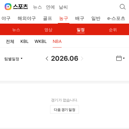
뉴스
연예
날씨
야구
해외야구
골프
농구
배구
일반
e-스포츠
뉴스
영상
일정
순위
전체
KBL
WKBL
NBA
2026.06
달력 열기
이전 날짜
이전 날짜
팀별일정
팀 열기
경기가 없습니다.
다음 경기 일정