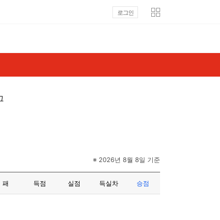
로그인
그
※ 2026년 8월 8일 기준
패
득점
실점
득실차
승점