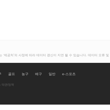
는 ‘제공처’의 사정에 따라 데이터 갱신이 지연 될 수 있습니다. 데이터 오류
구
골프
농구
배구
일반
e-스포츠
 약관/정책