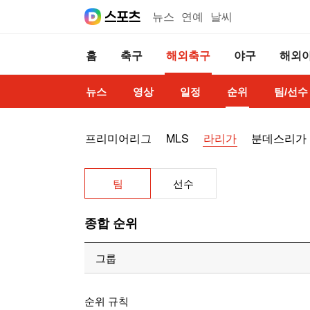
뉴스
연예
날씨
홈
축구
해외축구
야구
해외
뉴스
영상
일정
순위
팀/선수
프리미어리그
MLS
라리가
분데스리가
팀
선수
종합 순위
그룹
순위
팀
순위 규칙