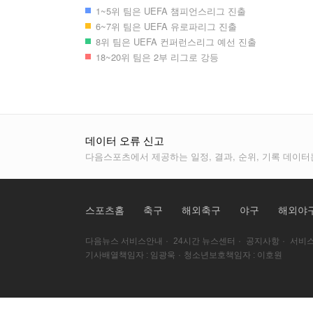
1~5위 팀은 UEFA 챔피언스리그 진출
6~7위 팀은 UEFA 유로파리그 진출
8위 팀은 UEFA 컨퍼런스리그 예선 진출
18~20위 팀은 2부 리그로 강등
데이터 오류 신고
다음스포츠에서 제공하는 일정, 결과, 순위, 기록 데이터
스포츠홈
축구
해외축구
야구
해외야
다음뉴스 서비스안내
·
24시간 뉴스센터
·
공지사항
·
서비스
기사배열책임자 : 임광욱
·
청소년보호책임자 : 이호원