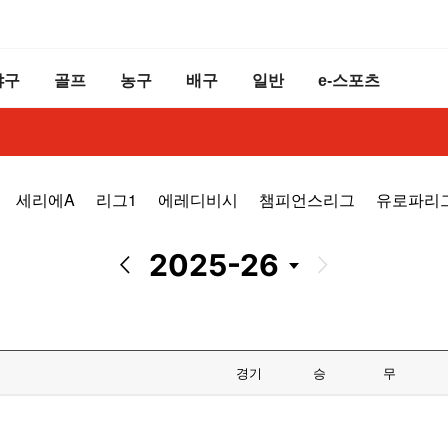
야구
골프
농구
배구
일반
e-스포츠
세리에A
리그1
에레디비시
챔피언스리그
유로파리
2025-26
경기
승
무