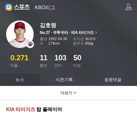
팀/선수 검색
KBO리그
김호령
No.27
우투우타
KIA 타이거즈
페이지로 이동
출생
1992.04.30
포지션
외야수
키
178cm
몸무게
85kg
0.271
11
103
50
타율
홈런
안타
타점
뉴스
시즌기록
응원댓글
더보기
KIA 타이거즈
탑 플레이어