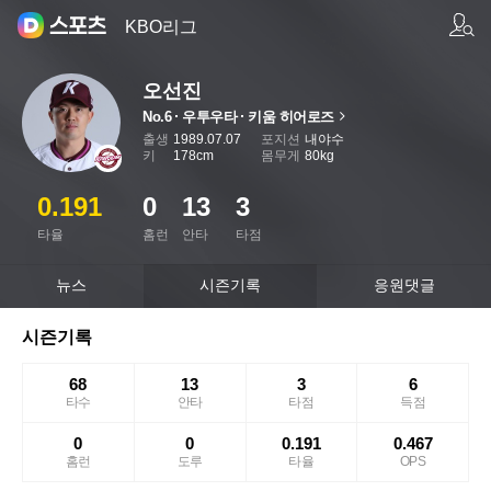
팀/선수 검색
KBO리그
오선진
No.6
우투우타
키움 히어로즈
페이지로 이동
출생
1989.07.07
포지션
내야수
키
178cm
몸무게
80kg
0.191
0
13
3
타율
홈런
안타
타점
뉴스
시즌기록
응원댓글
시즌기록
68
13
3
6
타수
안타
타점
득점
0
0
0.191
0.467
홈런
도루
타율
OPS