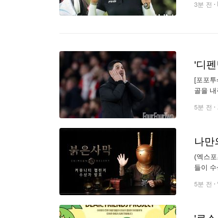
3분 전
[포포투
골을 내
감독은 
5분 전
나만
(엑스포
들이 수
티 챌린지(
5분 전