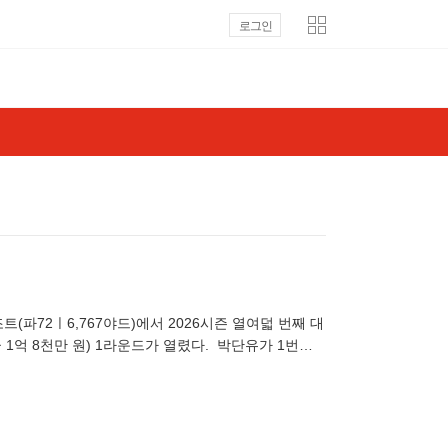
로그인
(파72ㅣ6,767야드)에서 2026시즌 열여덟 번째 대
 1억 8천만 원) 1라운드가 열렸다. 박단유가 1번홀