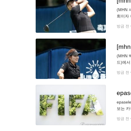
[mh
(MHN
회이자 
경기를 
방금 전
[mh
(MHN
드)에서
운드가 
방금 전
epa
epaselect
보는 카톡
방금 전