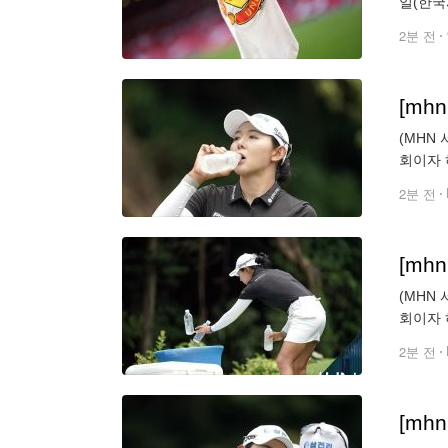
일(한국
지난 시
2분 전
[mh
(MHN
회이자 
1번홀 
2분 전
[mh
(MHN
회이자 
1번홀 
2분 전
[mh