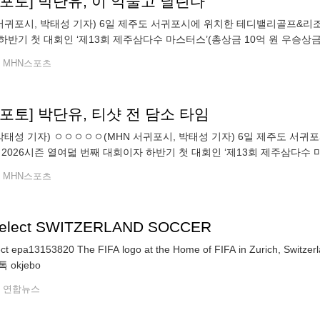
n포토] 박단유, 이 악물고 날린다
 서귀포시, 박태성 기자) 6일 제주도 서귀포시에 위치한 테디밸리골프&리조트
하반기 첫 대회인 ‘제13회 제주삼다수 마스터스’(총상금 10억 원 우승상금
펼치고 있다.
MHN스포츠
n포토] 박단유, 티샷 전 담소 타임
 박태성 기자) ㅇㅇㅇㅇㅇ(MHN 서귀포시, 박태성 기자) 6일 제주도 서귀
 2026시즌 열여덟 번째 대회이자 하반기 첫 대회인 ‘제13회 제주삼다수 마
열렸다. 박단유가 1번홀 경기를 펼치고 있다.
MHN스포츠
select SWITZERLAND SOCCER
 epa13153820 The FIFA logo at the Home of FIFA in Zurich, Switzerland, 06 August 2
 okjebo
연합뉴스