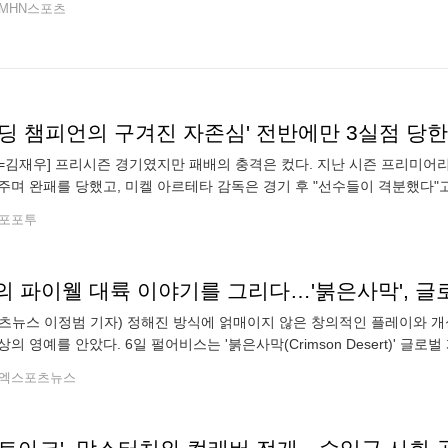
MHN스포츠
=김재우] 프리시즌 경기였지만 패배의 충격은 컸다. 지난 시즌 프리미어
주며 완패를 당했고, 미켈 아르테타 감독은 경기 후 "선수들이 격분했다"고 
레알 베티스전 패배 후 선수들이 매우 화가 난 상태라고 밝혔다"고 보도했
포포투
의 파이웰 대륙 이야기를 그리다…'붉은사막', 글
츠뉴스 이정범 기자) 정해진 방식에 얽매이지 않은 창의적인 플레이와 개
상의 영예를 안았다. 6일 펄어비스는 '붉은사막(Crimson Desert)' 글
Beyond the Abyss: Community Challenge)'의 수
엑스포츠뉴스