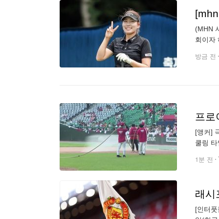
[mh
(MHN
회이자 
경기를 
방금 전
프로야
[앵커]
쿨링 타
드 온도
1분 전
[인터풋