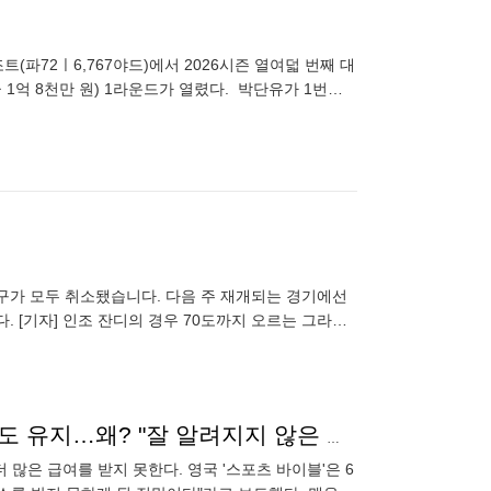
(파72ㅣ6,767야드)에서 2026시즌 열여덟 번째 대
 1억 8천만 원) 1라운드가 열렸다. 박단유가 1번홀
구가 모두 취소됐습니다. 다음 주 재개되는 경기에선
 [기자] 인조 잔디의 경우 70도까지 오르는 그라운
원회,
래시포드-오나나도 연봉 25% 오르는데? 26경기 뛰고도 유지…왜? "잘 알려지지 않은 조항 때문"
많은 급여를 받지 못한다. 영국 '스포츠 바이블'은 6