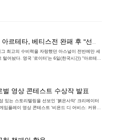
'디펜딩 챔피언의 구겨진 자존심' 전반에만 3실점 당한 아르테타, 베티스전 완패 후 "선수들이 격분했다"
리그 최고의 수비력을 자랑했던 아스널이 전반에만 세
털어놨다. 영국 '로이터'는 6일(한국시간) "아르테타
다. 아르
로벌 영상 콘테스트 수상작 발표
성 있는 스토리텔링을 선보인 '붉은사막' 크리에이터
로벌 게임플레이 영상 콘테스트 '비욘드 디 어비스: 커뮤니