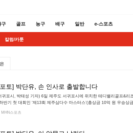
야구
골프
농구
배구
일반
e-스포츠
칼럼/카툰
높은
n포토] 박단유, 손 인사로 출발합니다
 서귀포시, 박태성 기자) 6일 제주도 서귀포시에 위치한 테디밸리골프&리조트
하반기 첫 대회인 ‘제13회 제주삼다수 마스터스’(총상금 10억 원 우승상금
펼치고 있다.
MHN스포츠