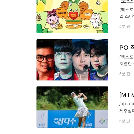
'로
(엑스포
일 스마
트'를 
5분 전
PO 
(엑스포
치열한 
VCT 
5분 전
[MT
/마니아타임즈 손
제주삼다
에서 열
6분 전