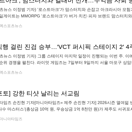
스트아크', 맘스터치와 컬래버 전개…수익금 사회 
츠뉴스 이정범 기자) '로스트아크'가 맘스터치와 손잡고 아크라시아 모험
일게이트는 MMORPG '로스트아크'가 버거·치킨·피자 브랜드 맘스터치
선보인다고 밝혔다. 해변에서 휴가를 즐기는 모코코를 테마로 기획된 이번
엑스포츠뉴스
직행 걸린 진검 승부…'VCT 퍼시픽 스테이지 2' 
츠뉴스 이정범 기자) 그룹 스테이지 마지막 일정이 진행되는 이번 주. 이
순위 경쟁을 펼친다. 라이엇 게임즈는 7일부터 9일까지 서울 마포구 상암동
퍼시픽 스테이지 2' 4주 차 경기가 진행된다고 밝혔다. 이번 4주 차는 플레
엑스포츠뉴스
포토] 강한 티샷 날리는 서교림
진현 기자[마니아타임즈= 제주 손진현 기자] 2026시즌 열여덟 번째 대회이자 KLPGA투어 하반기 첫 대회인 ‘제13회
수 마스터스’(총상금 10억 원, 우승상금 1억 8천만 원)가 제주도 서귀포
리고 있다. 6일 현재 1라운드 경기가 펼쳐지고 있다. 서교림(삼천리
마니아타임즈