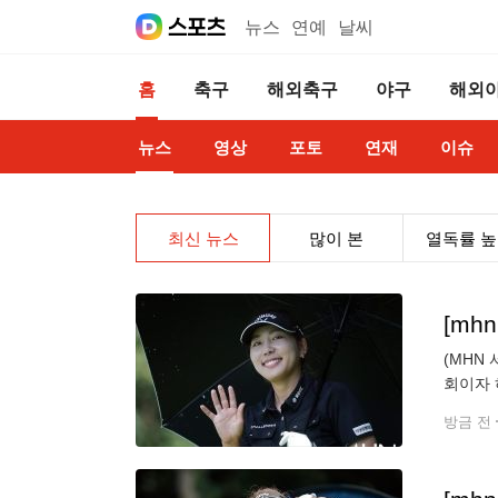
뉴스
연예
날씨
홈
축구
해외축구
야구
해외
뉴스
영상
포토
연재
이슈
최신 뉴스
많이 본
열독률 
[mh
(MHN
회이자 
경기를 
방금 전