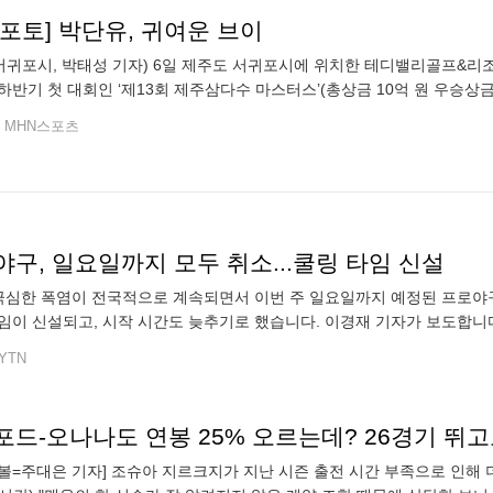
n포토] 박단유, 귀여운 브이
 서귀포시, 박태성 기자) 6일 제주도 서귀포시에 위치한 테디밸리골프&리조트
하반기 첫 대회인 ‘제13회 제주삼다수 마스터스’(총상금 10억 원 우승상금
펼치고 있다.
MHN스포츠
구, 일요일까지 모두 취소...쿨링 타임 신설
 극심한 폭염이 전국적으로 계속되면서 이번 주 일요일까지 예정된 프로야
임이 신설되고, 시작 시간도 늦추기로 했습니다. 이경재 기자가 보도합니다.
와 늘어나는 온열 환자. 폭염으로 이틀 동안 전 경기를 취소한 한국야구위
YTN
볼=주대은 기자] 조슈아 지르크지가 지난 시즌 출전 시간 부족으로 인해 더 