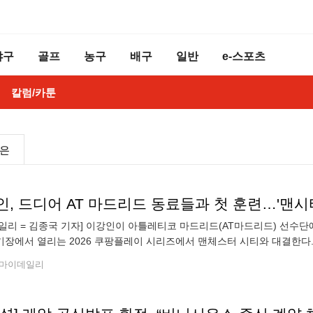
야구
골프
농구
배구
일반
e-스포츠
칼럼/카툰
높은
일리 = 김종국 기자] 이강인이 아틀레티코 마드리드(AT마드리드) 선수단
장에서 열리는 2026 쿠팡플레이 시리즈에서 맨체스터 시티와 대결한다.
만남을 가졌다. AT마드리드는 지난달 이강인 영입을 발표했지만 이강인은
마이데일리