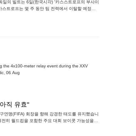
독일의 빌트는 6일(한국시각) '카스스트로프의 부사이
카스트로프는 몇 주 동안 팀 전력에서 이탈할 예정이
수술
g the 4x100-meter relay event during the XXV
ic, 06 Aug
아직 유효"
구연맹(FIFA) 회장을 향해 강경한 태도를 유지했습니
 여전히 월드컵을 포함한 주요 대회 보이콧 가능성을
즈'(