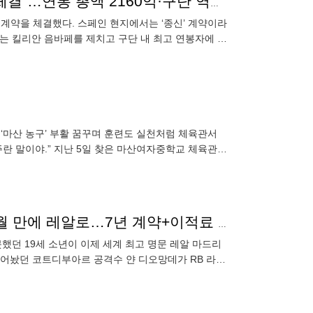
[오피셜] 레알 공식발표 확정, “비니시우스 종신 계약 체결”…연봉 총액 2160억·구단 역대 최고 ‘음바페 넘었다’
재계약을 체결했다. 스페인 현지에서는 ‘종신’ 계약이라
는 킬리안 음바페를 제치고 구단 내 최고 연봉자에 올
리는 비니
에 ‘마산 농구’ 부활 꿈꾸며 훈련도 실천처럼 체육관서
란 말이야.” 지난 5일 찾은 마산여자중학교 체육관.
 드리블로
[오피셜] MLS 유소년 팀에서도 외면 받았는데→18개월 만에 레알로…7년 계약+이적료 최대 2300억, 레알 역대 2위·아프리카 1위 기록
못했던 19세 소년이 이제 세계 최고 명문 레알 마드리
털어놨던 코트디부아르 공격수 얀 디오망데가 RB 라이
 2298