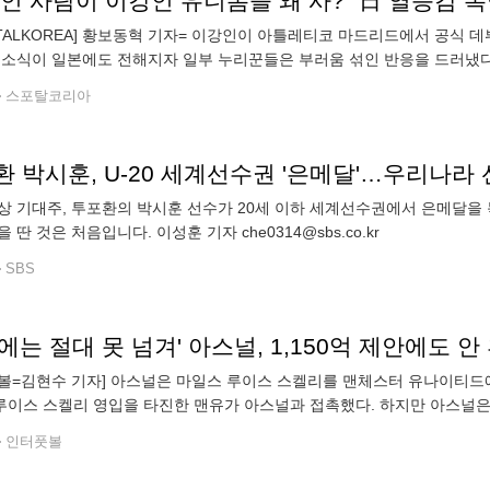
RTALKOREA] 황보동혁 기자= 이강인이 아틀레티코 마드리드에서 공식
 소식이 일본에도 전해지자 일부 누리꾼들은 부러움 섞인 반응을 드러냈다.
를 인용해 "아틀레티코에 합류한 이강인의 유니폼이 폭발적인 판매량을 기
스포탈코리아
 박시훈, U-20 세계선수권 '은메달'…우리나라 선
상 기대주, 투포환의 박시훈 선수가 20세 이하 세계선수권에서 은메달을
 딴 것은 처음입니다. 이성훈 기자 che0314@sbs.co.kr
SBS
볼=김현수 기자] 아스널은 마일스 루이스 스켈리를 맨체스터 유나이티드에 
"루이스 스켈리 영입을 타진한 맨유가 아스널과 접촉했다. 하지만 아스널
했다. 루이스 스켈리는 2006년생, 잉글랜드 출신 레프트백이다. 아스널
인터풋볼