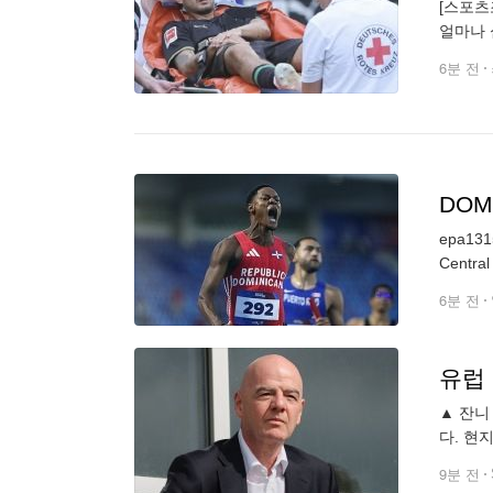
[스포츠
얼마나 
다. 우
6분 전
DOM
epa1315
Central
6분 전
유럽
▲ 잔니
다. 현
열어두었
9분 전