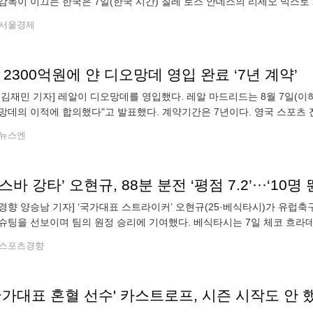
감독이 이끄는 한국은 7일(한국 시간) 칠레 로스 안데스의 리세오 믹스토 체육
선수권 조별리그 D조 1차전에서 푸에르토리코를 3-1(25-10 25-23 1
서울경제
 2300억원에 얀 디오망데 영입 완료 ‘7년 계약’
 김재민 기자] 레알이 디오망데를 영입했다. 레알 마드리드는 8월 7일(이
망데의 이적에 합의했다"고 발표했다. 계약기간은 7년이다. 영국 스포츠 
 이적료 총액은 1억 2,000만 파운드(한화 약 2,298억 원) 수준으로 추
뉴스엔
경향 양승남 기자] ‘국가대표 스트라이커’ 오현규(25·베식타시)가 유럽축
슈팅을 선보이며 팀의 원정 승리에 기여했다. 베식타시는 7일 체코 흐라
 UEFA 유로파리그 3차예선 1차전 원정 경기에서 FC 흐라데츠크랄로베를 1
스포츠경향