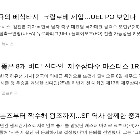
규의 베식타시, 크랄로베 제압…UEL PO 보인다
뉴시스] 김진엽 기자 = 한국 남자 축구 대표팀 국가대표 공격수 오현규(
럽축구연맹(UEFA) 유로파리그(UEL) 플레이오프(PO) 진출 가능성을 
쇼비츠카 아레나에서 열린 FC 흐라데츠크랄로베(체코)와의 2026~2027
뉴시스
 뚫은 8개 버디' 신다인, 제주삼다수 마스터스 1R 
국 하유선 기자] 전국이 역대급 폭염으로 뜨겁게 달아오른 6일 제주도 
 시즌 첫 우승을 겨냥한 신다인(25)은 하반기 첫 대회인 제13회 제주삼
 선두에 올랐다. 삼다수 대회가 열리는 제
골프한국
본즈부터 짝수해 왕조까지...SF 역사 함께한 중
6년간 샌프란시스코 자이언츠 중계를 맡았던 캐스터 마이크 크루코(74)
통해 “시즌이 끝난 뒤 은퇴하기로 결정했다”며 은퇴를 선언했다. 그는 “
게 오랫동안 활동할 수 있었던 것에 큰 축복을 느낀다. 내 자신을 안타깝