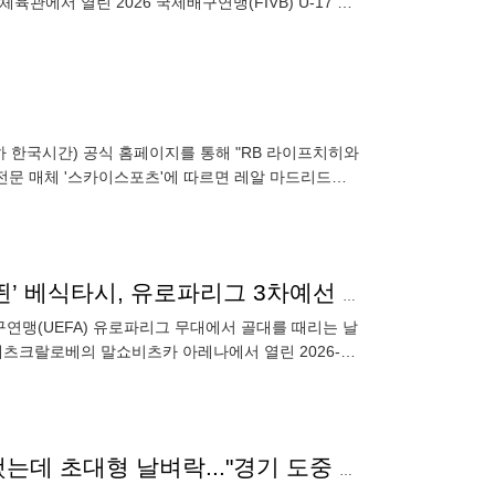
관에서 열린 2026 국제배구연맹(FIVB) U-17 여
하 한국시간) 공식 홈페이지를 통해 "RB 라이프치히와
전문 매체 '스카이스포츠'에 따르면 레알 마드리드가
측된
‘크로스바 강타’ 오현규, 88분 분전 ‘평점 7.2’···‘10명 뛴’ 베식타시, 유로파리그 3차예선 1차전 1-0 승
구연맹(UEFA) 유로파리그 무대에서 골대를 때리는 날
데츠크랄로베의 말쇼비츠카 아레나에서 열린 2026-
-0으로
'韓 국가대표 혼혈 선수' 카스트로프, 시즌 시작도 안 했는데 초대형 날벼락..."경기 도중 구급차 타고 병원 이송"