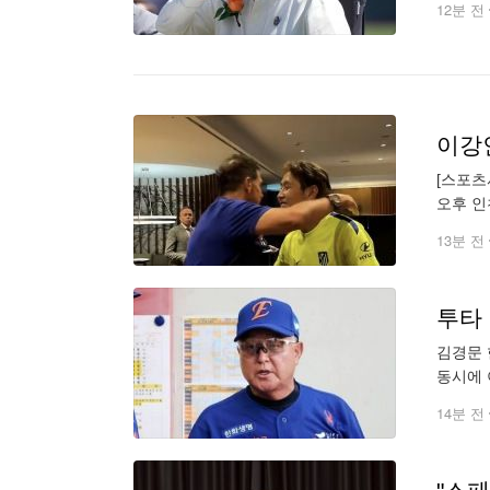
12분 전
이강
[스포츠
오후 인
인은 호
13분 전
투타 
김경문 
동시에 
포 노시
14분 전