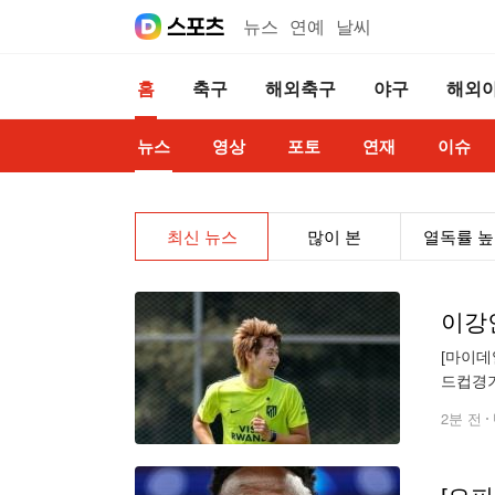
뉴스
연예
날씨
홈
축구
해외축구
야구
해외
뉴스
영상
포토
연재
이슈
최신 뉴스
많이 본
열독률 
[마이데
드컵경기
과 첫 
2분 전