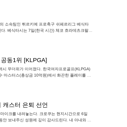
26)의 소속팀인 튀르키예 프로축구 쉬페르리그 베식타
키웠다. 베식타시는 7일(한국 시간) 체코 흐라데츠크랄로
시즌
공동1위 [KLPGA]
역시 무더위가 이어졌다. 한국여자프로골프(KLPGA)
다수 마스터스(총상금 10억원)에서 화끈한 플레이를 펼
계 캐스터 은퇴 선언
가 마이크를 내려놓는다. 크로쿠는 현지시간으로 6일
그동안 보내주신 성원에 깊이 감사드린다. 내 아내와 나
게 여기거나 아쉬워