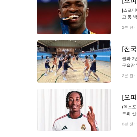
[스포티
고 못 
랐다. 
2분 전
[전국
불과 2
구슬땀 
마산여자
2분 전
(엑스포
드의 선
프치히를
2분 전