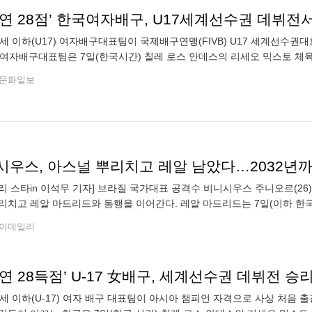
연 28점’ 한국여자배구, U17세계선수권 데뷔전
7세 이하(U17) 여자배구대표팀이 국제배구연맹(FIVB) U17 세계선수권
7 여자배구대표팀은 7일(한국시간) 칠레 로스 안데스의 리세오 믹스토 체육관
조별리그 D조 1차전에서 3-1(25-10, 25-23, 19-25, 2
문화일보
시우스, 아스널 뿌리치고 레알 남았다…2032년
리 스타in 이석무 기자] 브라질 국가대표 공격수 비니시우스 주니오르(26
리치고 레알 마드리드와 동행을 이어간다. 레알 마드리드는 7일(이하 한국
결했다고 발표했다. 양측은 지난 5일 만나 계약 조건을 최종적으로 조율
이데일리
연 28득점’ U-17 女배구, 세계선수권 데뷔전 승
7세 이하(U-17) 여자 배구 대표팀이 아시아 챔피언 자격으로 사상 처