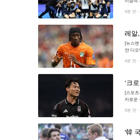
이승여 
자 세계
4분 전
레알,
[뉴스엔
얀 디오
지불하는
4분 전
[스포츠
카로운 
2027
5분 전