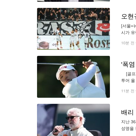
오현
[서울=
시가 유
베의 말
10분 전
'폭염
[골프한
투어 올
쳐 공동
11분 전
배리 
지난 3
성명을 
는 이렇