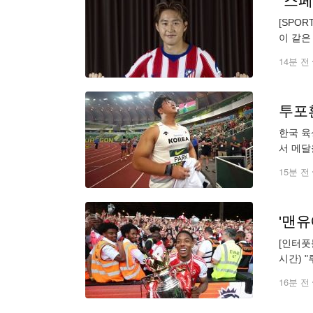
[SPO
이 같은
'아스'
14분 전
투포환
한국 육
서 메달을
15분 전
[인터풋
시간) 
고 보도
16분 전