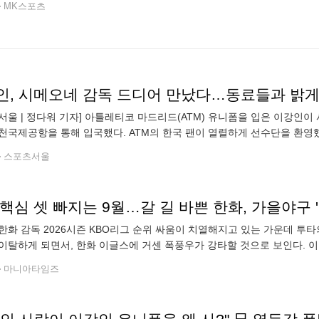
MK스포츠
인, 시메오네 감독 드디어 만났다…동료들과 밝게 인
서울 | 정다워 기자] 아틀레티코 마드리드(ATM) 유니폼을 입은 이강인이 
천국제공항을 통해 입국했다. ATM의 한국 팬이 열렬하게 선수단을 환영했
텔에 미리 대기한 채로 시메오네 감독을 비롯한 스태프와 선수들을 맞이했
스포츠서울
핵심 셋 빠지는 9월…갈 길 바쁜 한화, 가을야구 
한화 감독 2026시즌 KBO리그 순위 싸움이 치열해지고 있는 가운데 투타
이탈하게 되면서, 한화 이글스에 거센 폭풍우가 강타할 것으로 보인다. 
환과 문현빈이 승선한 데 이어, 대만 야구협회의 최종 엔트리 발표를 통해
마니아타임즈