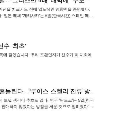
"스페인 사람이 이강인 유니폼을 왜 사?" 日 열등감 폭발…'그리즈만 4배' 대박에 "쿠보는 언제 빅클럽 가나"
 데뷔전을 치르기도 전에 압도적인 영향력을 증명했다.
 일본 매체 '게키사카'는 6일(한국시간) 스페인 매체
록하고 있다.
수 '최초'
 목에 걸었습니다. 우리 포환던지기 선수가 이 대회에
'맨유에는 절대 못 넘겨' 아스널, 1,150억 제안에도 안 흔들린다..."루이스 스켈리 잔류 방침"
보낼 생각이 추호도 없다. 영국 '팀토크'는 5일(한국
은 판매하지 않겠다는 방침을 세운 것으로 알려졌다"라
이 유스에서부