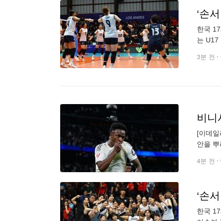
‘손서
한국 1
는 U1
수권대회 
3분 전
비니
[이데일
안을 뿌
약을 체
4분 전
‘손서
한국 1