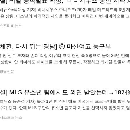
비뉴스=박대성 기자] 비니시우스 주니오르(26)가 레알 마드리드와 6년 
박은 상황. 아스널의 파격적인 제안을 물리치고 이뤄진 이번 재계약으로 그
레알 마드리드는 7일(한국시간) "비니시우스와 계약 연장에 합의했다. 우
스포티비뉴스
체전, 다시 뛰는 경남] ② 마산여고 농구부
년 전 선수 모자라 존폐 걱정 이유리 코치 헌신 속 9명으로 늘어 26년 만
“상황이 안 되더라도 페이크를 크게 해 주든지, 작정하고 되게끔 만들어 주
고등학교와 마산여중 농구부 선수들의 합동 훈련이 한창이었다. 간단한
경남신문
츠뉴스 윤준석 기자) 불과 1년 반 전만 해도 미국에서 프로 무대를 밟지 
수가 됐다. 한때 MLS 구단의 유소년 팀조차 자신을 선택하지 않았다고 
 거쳐 레알 마드리드에 입성했다. 이적료는 무려 최대 1억 4000만 유로(약
엑스포츠뉴스