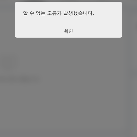
알 수 없는 오류가 발생했습니다.
확인
트 준비 중입니다.