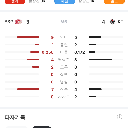
탈삼진
3
K
탈삼진
1
K
승리
패전
홀드
3
4
SSG
KT
VS
안타
9
5
홈런
1
2
타율
0.250
0.172
탈삼진
4
8
도루
2
0
실책
0
0
병살
0
0
잔루
7
4
사사구
0
2
도움말 열기
타자기록