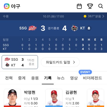
일정
랭킹
선수 및 팀 검색
야구
36.1
°
맑음
수원
10.01
.(
화
)
17:00
3
4
SSG
KT
경기종료
홈
팀명
1
2
3
4
5
6
7
8
9
R
H
E
B
SSG
0
0
1
0
1
0
0
1
0
3
9
0
1
KT
1
0
0
0
0
0
0
3
-
4
5
0
3
SSG
3
1
차전
와일드카드 일정
종료
KT
4
EVENT
전력
중계
응원
기록
뉴스
영상
비더레전드
박영현
김광현
이닝
1 1/3
이닝
1
자책
0.00
자책
2.00