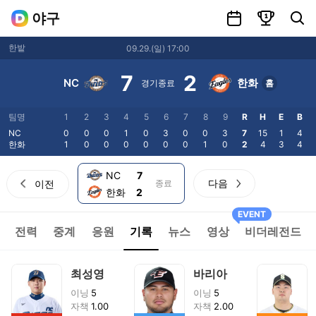
일정
랭킹
선수 및 팀 검색
야구
한밭
09.29
.(
일
)
17:00
7
2
NC
한화
경기종료
홈
팀명
1
2
3
4
5
6
7
8
9
R
H
E
B
NC
0
0
0
1
0
3
0
0
3
7
15
1
4
한화
1
0
0
0
0
0
0
1
0
2
4
3
4
NC
7
다음
이전
종료
한화
2
EVENT
전력
중계
응원
기록
뉴스
영상
비더레전드
최성영
바리아
이닝
5
이닝
5
자책
1.00
자책
2.00