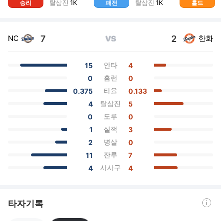
탈삼진
1
K
탈삼진
1
K
승리
패전
홀드
7
2
NC
한화
VS
안타
15
4
홈런
0
0
타율
0.375
0.133
탈삼진
4
5
도루
0
0
실책
1
3
병살
2
0
잔루
11
7
사사구
4
4
도움말 열기
타자기록