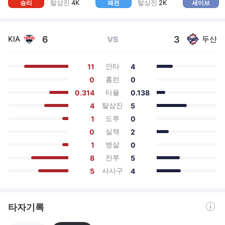
탈삼진
4
K
탈삼진
2
K
승리
패전
세이브
6
3
KIA
두산
VS
안타
11
4
홈런
0
0
타율
0.314
0.138
탈삼진
4
5
도루
1
0
실책
0
2
병살
1
0
잔루
8
5
사사구
5
4
도움말 열기
타자기록