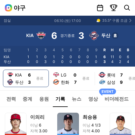
일정
랭킹
선수 및 팀 검색
야구
35.5
°
구름 조금
잠실
06.10
.(
토
)
17:00
6
3
KIA
두산
경기종료
홈
팀명
1
2
3
4
5
6
7
8
9
R
H
E
B
KIA
1
1
0
1
2
0
0
0
1
6
11
0
6
두산
0
0
3
0
0
0
0
0
0
3
4
2
4
KIA
6
LG
0
롯데
7
종료
종료
종
두산
3
한화
7
삼성
9
EVENT
전력
중계
응원
기록
뉴스
영상
비더레전드
이의리
최승용
이닝
6
이닝
4 1/3
자책
3.00
자책
4.00