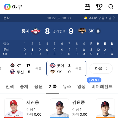
일정
랭킹
선수 및 팀 검색
야구
34.9
°
구름 조금
문학
10.22
.(
목
)
18:30
8
9
롯데
SK
경기종료
홈
팀명
1
2
3
4
5
6
7
8
9
R
H
E
B
롯데
0
1
0
0
0
4
2
1
0
8
12
2
1
SK
0
0
0
2
3
1
0
0
3
9
11
1
4
KT
17
롯데
8
다음
료
종료
종료
두산
5
SK
9
EVENT
전력
중계
응원
기록
뉴스
영상
비더레전드
서진용
김원중
이닝
1
이닝
1
자책
0.00
자책
3.00