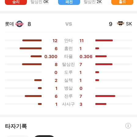
탈삼진
0
K
탈삼진
2
K
승리
패전
홀드
8
9
롯데
SK
VS
안타
12
11
홈런
6
1
타율
0.300
0.306
탈삼진
8
7
도루
0
1
실책
2
1
병살
1
0
잔루
6
7
사사구
1
3
도움말 열기
타자기록