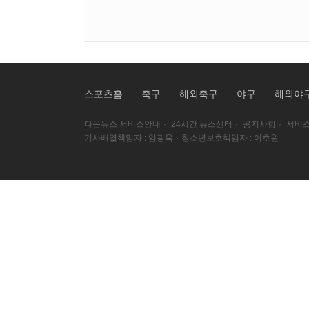
스포츠홈
축구
해외축구
야구
해외야
다음뉴스 서비스안내
·
24시간 뉴스센터
·
공지사항
·
서비스
기사배열책임자 : 임광욱
·
청소년보호책임자 : 이호원