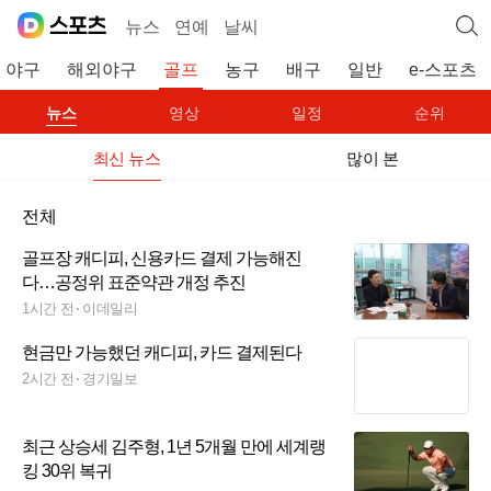
뉴스
연예
날씨
야구
해외야구
골프
농구
배구
일반
e-스포츠
뉴스
영상
일정
순위
최신 뉴스
많이 본
전체
골프장 캐디피, 신용카드 결제 가능해진
다…공정위 표준약관 개정 추진
1시간 전
이데일리
현금만 가능했던 캐디피, 카드 결제된다
2시간 전
경기일보
최근 상승세 김주형, 1년 5개월 만에 세계랭
킹 30위 복귀