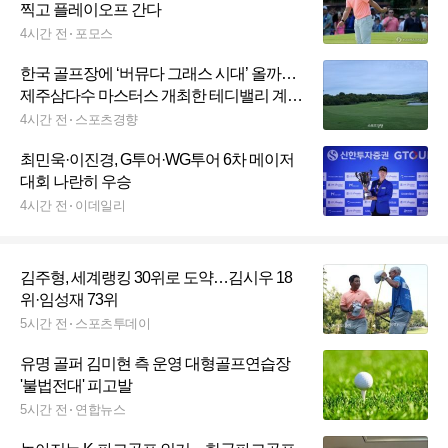
찍고 플레이오프 간다
4시간 전
포모스
한국 골프장에 ‘버뮤다 그래스 시대’ 올까…
제주삼다수 마스터스 개최한 테디밸리 계기
로 관심
4시간 전
스포츠경향
최민욱·이진경, G투어·WG투어 6차 메이저
대회 나란히 우승
4시간 전
이데일리
김주형, 세계랭킹 30위로 도약…김시우 18
위·임성재 73위
5시간 전
스포츠투데이
유명 골퍼 김미현 측 운영 대형골프연습장
'불법전대' 피고발
5시간 전
연합뉴스