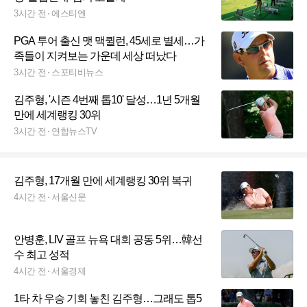
3시간 전
에스티엔
PGA 투어 출신 맷 맥퀼런, 45세로 별세…가
족들이 지켜보는 가운데 세상 떠났다
3시간 전
스포티비뉴스
김주형, '시즌 4번째 톱10' 달성…1년 5개월
만에 세계랭킹 30위
3시간 전
연합뉴스TV
김주형, 17개월 만에 세계랭킹 30위 복귀
4시간 전
서울신문
안병훈, LIV 골프 뉴욕 대회 공동 5위…韓선
수 최고 성적
4시간 전
서울경제
1타 차 우승 기회 놓친 김주형…그래도 톱5