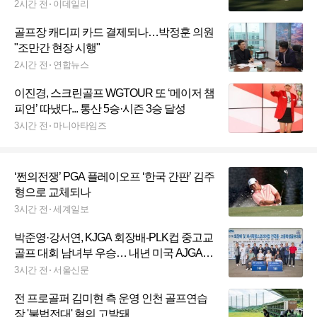
2시간 전
이데일리
골프장 캐디피 카드 결제되나…박정훈 의원
"조만간 현장 시행"
2시간 전
연합뉴스
이진경, 스크린골프 WGTOUR 또 ‘메이저 챔
피언’ 따냈다... 통산 5승·시즌 3승 달성
3시간 전
마니아타임즈
‘쩐의전쟁’ PGA 플레이오프 ‘한국 간판’ 김주
형으로 교체되나
3시간 전
세계일보
박준영·강서연, KJGA 회장배-PLK컵 중고교
골프 대회 남녀부 우승… 내년 미국 AJGA
출전권 획득
3시간 전
서울신문
전 프로골퍼 김미현 측 운영 인천 골프연습
장 '불법전대' 혐의 고발돼