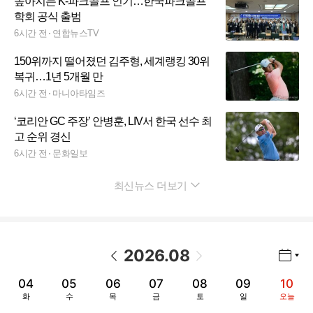
높아지는 K-파크골프 인기…한국파크골프
학회 공식 출범
6시간 전
연합뉴스TV
150위까지 떨어졌던 김주형, 세계랭킹 30위
복귀…1년 5개월 만
6시간 전
마니아타임즈
‘코리안 GC 주장’ 안병훈, LIV서 한국 선수 최
고 순위 경신
6시간 전
문화일보
최신뉴스 더보기
펼치기
2026
.
08
년월 선택 열기/닫기
이전 날짜
다음 날짜
04
05
06
07
08
09
10
화
수
목
금
토
일
오늘