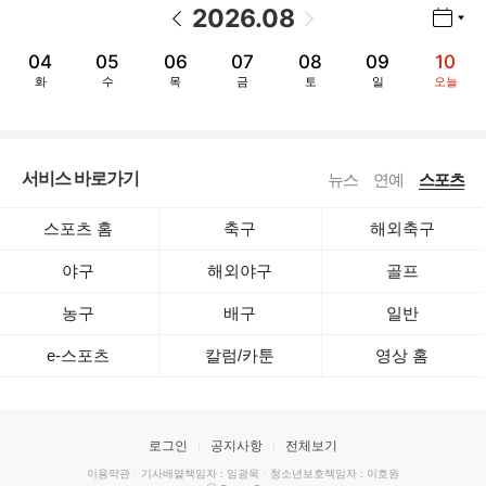
2026
.
08
년월 선택 열기/닫기
이전 날짜
다음 날짜
04
05
06
07
08
09
10
화
수
목
금
토
일
오늘
서비스 바로가기
뉴스
연예
스포츠
스포츠 홈
축구
해외축구
야구
해외야구
골프
농구
배구
일반
e-스포츠
칼럼/카툰
영상 홈
로그인
공지사항
전체보기
이용약관
·
기사배열책임자 : 임광욱
·
청소년보호책임자 : 이호원