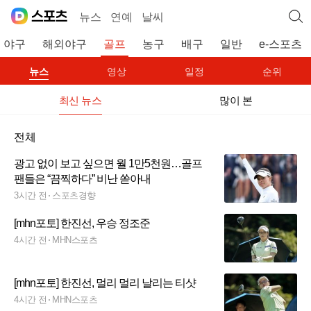
뉴스
연예
날씨
야구
해외야구
골프
농구
배구
일반
e-스포츠
뉴스
영상
일정
순위
최신 뉴스
많이 본
전체
광고 없이 보고 싶으면 월 1만5천원…골프
팬들은 “끔찍하다” 비난 쏟아내
3시간 전
스포츠경향
[mhn포토] 한진선, 우승 정조준
4시간 전
MHN스포츠
[mhn포토] 한진선, 멀리 멀리 날리는 티샷
4시간 전
MHN스포츠