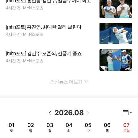
[mhn포토] 홍진영-김민주, 얼음주머니 최고
4시간 전
MHN스포츠
[mhn포토] 홍진영, 최대한 멀리 날린다
4시간 전
MHN스포츠
[mhn포토] 김민주-오준식, 선풍기 좋죠
4시간 전
MHN스포츠
최신뉴스 더보기
펼치기
2026
.
08
년월 선택 열기/닫기
이전 날짜
다음 날짜
01
02
03
04
05
06
07
토
일
월
화
수
목
오늘