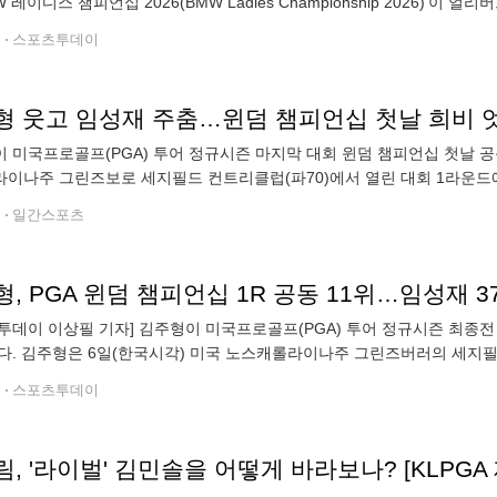
W 레이디스 챔피언십 2026(BMW Ladies Championship 2026)'이
흘 간 전남 해남의 파인비치 골프링크스에서는 국내 유일의 LPGA
전
스포츠투데이
형 웃고 임성재 주춤…윈덤 챔피언십 첫날 희비 
 미국프로골프(PGA) 투어 정규시즌 마지막 대회 윈덤 챔피언십 첫날 공동
이나주 그린즈보로 세지필드 컨트리클럽(파70)에서 열린 대회 1라운드에서
몰로 12명의 선수가 경기를 끝내지 못한 가운데 선두 보 호슬러(9언더파)에
전
일간스포츠
, PGA 윈덤 챔피언십 1R 공동 11위…임성재 3
투데이 이상필 기자] 김주형이 미국프로골프(PGA) 투어 정규시즌 최종전 
다. 김주형은 6일(한국시각) 미국 노스캐롤라이나주 그린즈버러의 세지필드
버디 7개와 보기 2개로 5언더파 65타를 쳤다. 전체 출전 선수 중 12명이
전
스포츠투데이
, '라이벌' 김민솔을 어떻게 바라보나? [KLPGA