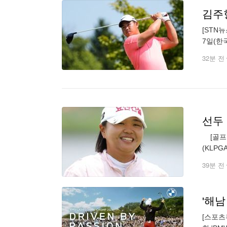
김주형
[STN
7일(한
드에서 
32분 전
선두 
[골프한
(KLP
언더파)
39분 전
'해남
[스포츠