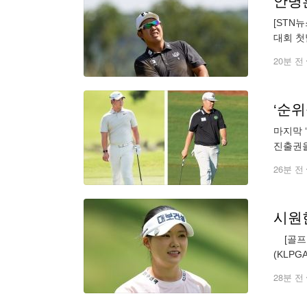
안병훈
[STN
대회 첫
했다. 
20분 전
‘순
마지막 
진출권을
리클럽(
26분 전
시원한
[골프한
(KLP
선두(6
28분 전