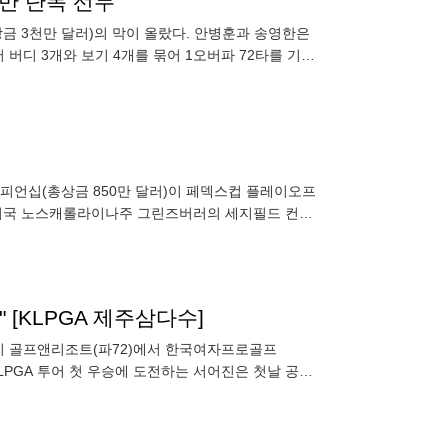
니만 단독 선두
상금 3천만 달러)의 막이 올랐다. 안병훈과 송영한은
 버디 3개와 보기 4개를 묶어 1오버파 72타를 기록
출발
챔피언십(총상금 850만 달러)이 페덱스컵 플레이오프
) 미국 노스캐롤라이나주 그린즈버러의 세지필드 컨트
0명을 가리는 정규
 [KLPGA 제주삼다수]
리 골프앤리조트(파72)에서 한국여자프로골프
KLPGA 투어 첫 우승에 도전하는 서어진은 첫날 공동