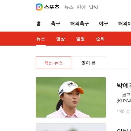
뉴스
연예
날씨
홈
축구
해외축구
야구
해외
뉴스
영상
일정
순위
최신 뉴스
많이 본
박예지
[골프한
(KLP
선두(6
16분 전