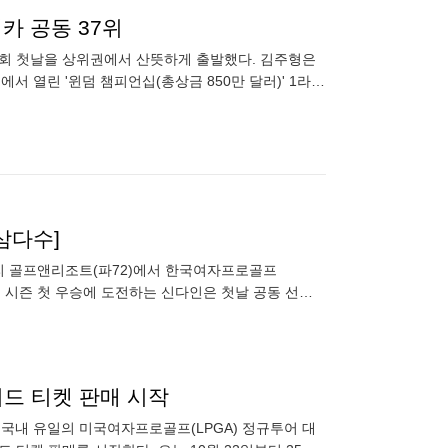
카 공동 37위
대회 첫날을 상위권에서 산뜻하게 출발했다. 김주형은
 열린 '윈덤 챔피언십(총상금 850만 달러)' 1라운
선
삼다수]
리 골프앤리조트(파72)에서 한국여자프로골프
올 시즌 첫 우승에 도전하는 신다인은 첫날 공동 선두(6
버드 티켓 판매 시작
국내 유일의 미국여자프로골프(LPGA) 정규투어 대