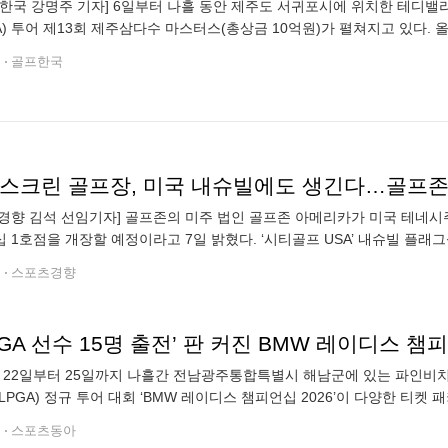
국 강명주 기자] 6일부터 나흘 동안 제주도 서귀포시에 위치한 테디밸
GA) 투어 제13회 제주삼다수 마스터스(총상금 10억원)가 펼쳐지고 있다.
 뒤진 5언더파 공동 4위에 올랐다. 서교림은 1라운
전
골프한국
경향 김석 선임기자] 골프존의 미주 법인 골프존 아메리카가 미국 테네시주 
 1호점을 개장할 예정이라고 7일 밝혔다. ‘시티골프 USA’ 내슈빌 플래그
024년 중국에서 처음 선보인 도심형 골프장 시티골프(CITYGOLF)의 미국
전
스포츠경향
PGA 선수 15명 출전’ 판 커진 BMW 레이디스 
월 22일부터 25일까지 나흘간 전남광주통합특별시 해남군에 있는 파인
LPGA) 정규 투어 대회 ‘BMW 레이디스 챔피언십 2026’이 다양한 티
는 5년 만에 한국여자프로골프(KLPGA) 선수 15명이 출전하게 되면서 어
전
스포츠동아