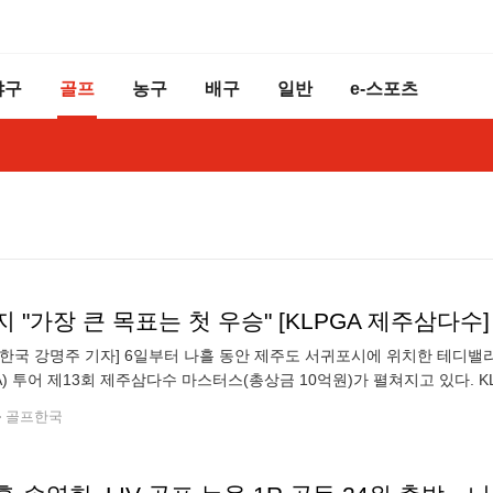
야구
골프
농구
배구
일반
e-스포츠
 "가장 큰 목표는 첫 우승" [KLPGA 제주삼다수]
국 강명주 기자] 6일부터 나흘 동안 제주도 서귀포시에 위치한 테디밸
GA) 투어 제13회 제주삼다수 마스터스(총상금 10억원)가 펼쳐지고 있다. 
언더파)에 올랐다. 박예지는 1라운드 경기 후 K
골프한국