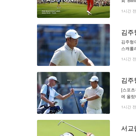
회 'BM
까지 나
1시간 
김주
김주형이
스캐롤라
다. 일
1시간 
김주형
[스포츠
에 올랐
드에서 
1시간 
서교림