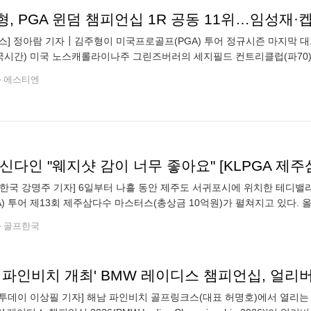
, PGA 윈덤 챔피언십 1R 공동 11위…임성재·켑
뉴스] 정아람 기자┃김주형이 미국프로골프(PGA) 투어 정규시즌 마지막 
국시간) 미국 노스캐롤라이나주 그린즈버러의 세지필드 컨트리클럽(파70)에서
버디 7개와 보기 2개를 묶어 5언더파 65타를 쳤다. 일몰로 인해 12명의 
에스티엔
신다인 "웨지샷 감이 너무 좋아요" [KLPGA 제주
국 강명주 기자] 6일부터 나흘 동안 제주도 서귀포시에 위치한 테디밸
GA) 투어 제13회 제주삼다수 마스터스(총상금 10억원)가 펼쳐지고 있다. 
에 올랐다. 신다인은 1라운드 경기 후 KLPGA
골프한국
 파인비치 개최' BMW 레이디스 챔피언십, 얼리
투데이 이상필 기자] 해남 파인비치 골프링크스(대표 허명호)에서 열리는 