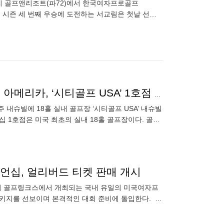
리 골프앤리조트(파72)에서 한국여자프로골프
 올 시즌 세 번째 우승에 도전하는 서교림은 첫날 선두
한국 스크린 골프장, 미국 내슈빌에도 생긴다…골프존 아메리카, ‘시티골프 USA’ 1호점 개장
내슈빌에 18홀 실내 골프장 ‘시티골프 USA’ 내슈빌
십 1호점은 미국 최초의 실내 18홀 골프장이다. 골프
챔피언십, 얼리버드 티켓 판매 개시
비치 골프링크스에서 개최되는 국내 유일의 미국여자프
켓 패키지를 선보이며 본격적인 대회 준비에 돌입한다. 올
느 때