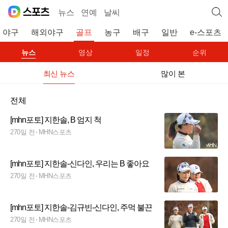
뉴스
연예
날씨
야구
해외야구
골프
농구
배구
일반
e-스포츠
뉴스
영상
일정
순위
최신 뉴스
많이 본
전체
[mhn포토] 지한솔, B 엄지 척
270일 전
MHN스포츠
[mhn포토] 지한솔-신다인, 우리는 B 좋아요
270일 전
MHN스포츠
[mhn포토] 지한솔-김규빈-신다인, 주먹 불끈
270일 전
MHN스포츠