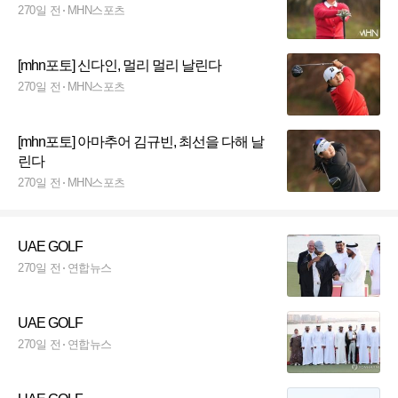
270일 전
MHN스포츠
[mhn포토] 신다인, 멀리 멀리 날린다
270일 전
MHN스포츠
[mhn포토] 아마추어 김규빈, 최선을 다해 날
린다
270일 전
MHN스포츠
UAE GOLF
270일 전
연합뉴스
UAE GOLF
270일 전
연합뉴스