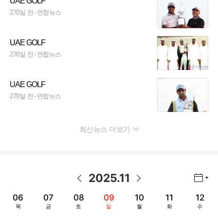
UAE GOLF
270일 전
연합뉴스
UAE GOLF
270일 전
연합뉴스
UAE GOLF
270일 전
연합뉴스
최신뉴스 더보기
펼치기
2025
.
11
년월 선택 열기/닫기
이전 날짜
다음 날짜
06
07
08
09
10
11
12
목
금
토
일
월
화
수