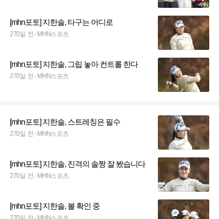
[mhn포토] 지한솔, 타구는 어디로
270일 전
MHN스포츠
[mhn포토] 지한솔, 그립 놓아 컨트롤 한다
270일 전
MHN스포츠
[mhn포토] 지한솔, 스트레칭은 필수
270일 전
MHN스포츠
[mhn포토] 지한솔, 진격의 솔짱 잘 봤습니다
270일 전
MHN스포츠
[mhn포토] 지한솔, 볼 확인 중
270일 전
MHN스포츠