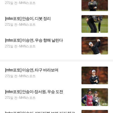
271일 전
MHN스포츠
[mhn포토] 안송이, 디봇 정리
271일 전
MHN스포츠
[mhn포토] 이승연, 우승 향해 날린다
271일 전
MHN스포츠
[mhn포토] 이승연, 타구 바라보며
271일 전
MHN스포츠
[mhn포토] 안송이-장서원, 우승 도전
271일 전
MHN스포츠