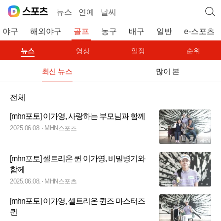
뉴스
연예
날씨
야구
해외야구
골프
농구
배구
일반
e-스포츠
뉴스
영상
일정
순위
최신 뉴스
많이 본
전체
[mhn포토] 이가영, 사랑하는 부모님과 함께
2025.06.08.
MHN스포츠
[mhn포토] 셀트리온 퀸 이가영, 비밀병기와
함께
2025.06.08.
MHN스포츠
[mhn포토] 이가영, 셀트리온 퀸즈 마스터즈
퀸