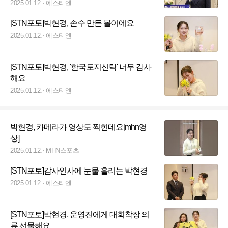
2025.01.12.
에스티엔
[STN포토]박현경, 손수 만든 볼이에요
2025.01.12.
에스티엔
[STN포토]박현경, '한국토지신탁' 너무 감사
해요
2025.01.12.
에스티엔
박현경, 카메라가 영상도 찍힌데요[mhn영
상]
2025.01.12.
MHN스포츠
[STN포토]감사인사에 눈물 흘리는 박현경
2025.01.12.
에스티엔
[STN포토]박현경, 운영진에게 대회착장 의
류 선물해요