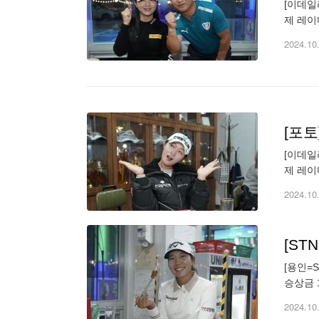
[이데일리 
제 레이
가 선수
2024.10
[포
[이데일리 
제 레이
가 선수
2024.10
[S
[용인=
승상금 
기도 용
2024.10