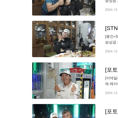
승상금 
기도 용
2024.10
[S
[용인=
승상금 
기도 용
2024.10
[포
[이데일리 
제 레이
가 선수
2024.10
[포