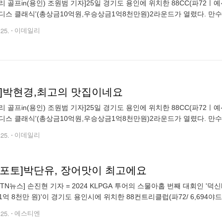
골프in(용인) 조원범 기자]25일 경기도 용인에 위치한 88CC(파72ㅣ예선 6,694yds, 본
디스 클래식'(총상금10억원,우승상금1억8천만원)2라운드가 열렸다. 만
들에게 식사을 제공해준다.이예원,김민수 대표가 포즈를 취하고
.25.
이데일리
토]박현경,최고의 맛집이네요
골프in(용인) 조원범 기자]25일 경기도 용인에 위치한 88CC(파72ㅣ예선 6,694yds, 본
디스 클래식'(총상금10억원,우승상금1억8천만원)2라운드가 열렸다. 만
들에게 식사을 제공해준다.박현경이 포즈를 취하고 있다. 조원
.25.
이데일리
TN포토]박단유, 장어맛이 최고에요
STN뉴스] 손진현 기자 = 2024 KLPGA 투어의 스물아홉 번째 대회인 '덕
1억 8천만 원)'이 경기도 용인시에 위치한 88컨트리클럽(파72/ 6,694야
인에 위치한 만수정(대표 김민수)에서 선수들이 무료로 제공
.25.
에스티엔