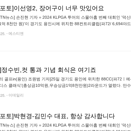
N포토]이선영2, 장어구이 너무 맛있어요
STN뉴스] 손진현 기자 = 2024 KLPGA 투어의 스물아홉 번째 대회인 '덕
1억 8천만 원)'이 경기도 용인시에 위치한 88컨트리클럽(파72/ 6,694야
인에 위치한 만수정(대표 김민수)에서 선수들이 무료로 제공
.25.
에스티엔
토]정수빈,컷 통과 기념 회식은 여기죠
골프in(용인) 조원범 기자]25일 경기도 용인에 위치한 88CC(파72ㅣ예선 6,694yds, 본
디스 클래식'(총상금10억원,우승상금1억8천만원)2라운드가 열렸다. 만
들에게 식사을 제공해준다.정수빈이 가족과 함께 포즈를 취하고
.25.
이데일리
TN포토]박현경-김민수 대표, 항상 감사합니다
STN뉴스] 손진현 기자 = 2024 KLPGA 투어의 스물아홉 번째 대회인 '덕