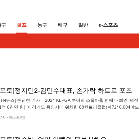
야구
골프
농구
배구
일반
e-스포츠
TN포토]정지민2-김민수대표, 손가락 하트로 포즈
STN뉴스] 손진현 기자 = 2024 KLPGA 투어의 스물아홉 번째 대회인 '덕
1억 8천만 원)'이 경기도 용인시에 위치한 88컨트리클럽(파72/ 6,694야
인에 위치한 만수정(대표 김민수)에서 선수들이 무료로 제공
.25.
에스티엔