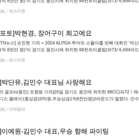
1억 8천만 원)'이 경기도 용인시에 위치한 88컨트리클럽(파72/ 6,694야
인에 위치한 만수정(대표 김민수)에서 선수들이 무료로 제공
.25.
에스티엔
TN포토]박현경, 장어구이 최고에요
STN뉴스] 손진현 기자 = 2024 KLPGA 투어의 스물아홉 번째 대회인 '덕
1억 8천만 원)'이 경기도 용인시에 위치한 88컨트리클럽(파72/ 6,694야
인에 위치한 만수정(대표 김민수)에서 선수들이 무료로 제공
.25.
에스티엔
토]박단유,김민수 대표님 사랑해요
골프in(용인) 조원범 기자]25일 경기도 용인에 위치한 88CC(파72ㅣ예선 6,694yds, 본
디스 클래식'(총상금10억원,우승상금1억8천만원)2라운드가 열렸다. 만
들에게 식사을 제공해준다.박단유가 포즈를 취하고 있다. 조원
.25.
이데일리
토]이예원-김민수 대표,우승 향해 파이팅