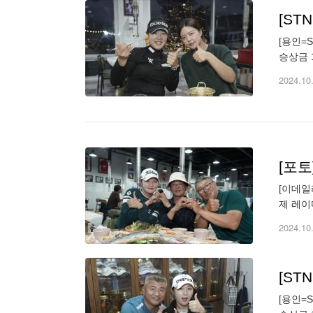
[ST
[용인=
승상금 
기도 용
2024.10
[포
[이데일리 
제 레이
가 선수
2024.10
[S
[용인=