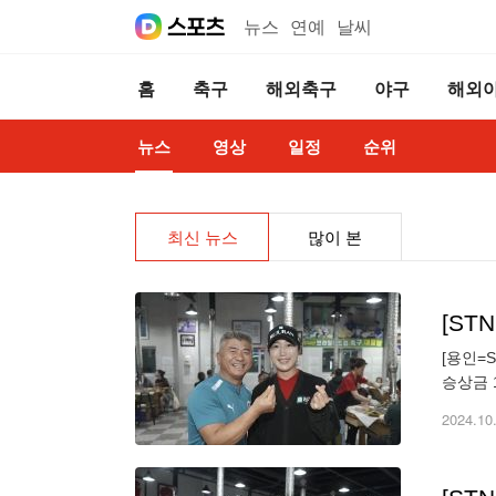
뉴스
연예
날씨
홈
축구
해외축구
야구
해외
뉴스
영상
일정
순위
최신 뉴스
많이 본
[S
[용인=
승상금 
기도 용
2024.10