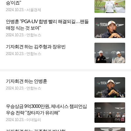
승'이죠"
2024.10.23.
서울경제
안병훈 "PGA·LIV 합병 빨리 해결되길…팬들
애정 식는 것 보여"
2024.10.23.
연합뉴스
기자회견 하는 김주형과 장유빈
2024.10.23.
연합뉴스
기자회견 하는 안병훈
2024.10.23.
연합뉴스
우승상금 9억3000만원, 제네시스 챔피언십
우승 전략 "장타자가 유리해"
2024.10.23.
이데일리