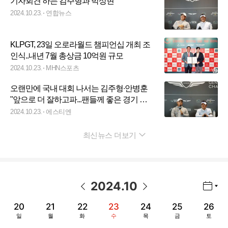
기자회견 하는 김주형과 박상현
2024.10.23.
연합뉴스
KLPGT, 23일 오로라월드 챔피언십 개최 조
인식..내년 7월 총상금 10억원 규모
2024.10.23.
MHN스포츠
오랜만에 국내 대회 나서는 김주형∙안병훈
"앞으로 더 잘하고파...팬들께 좋은 경기 보
여드릴 것"
2024.10.23.
에스티엔
최신뉴스 더보기
펼치기
2024
.
10
년월 선택 열기/닫기
이전 날짜
다음 날짜
20
21
22
23
24
25
26
일
월
화
수
목
금
토