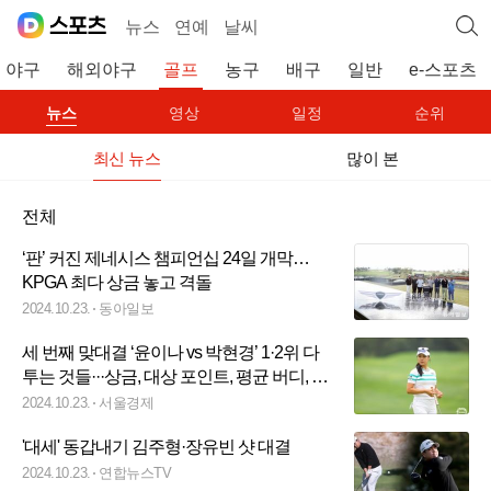
뉴스
연예
날씨
야구
해외야구
골프
농구
배구
일반
e-스포츠
뉴스
영상
일정
순위
최신 뉴스
많이 본
전체
‘판’ 커진 제네시스 챔피언십 24일 개막…
KPGA 최다 상금 놓고 격돌
2024.10.23.
동아일보
세 번째 맞대결 ‘윤이나 vs 박현경’ 1·2위 다
투는 것들···상금, 대상 포인트, 평균 버디, 톱
10 확률
2024.10.23.
서울경제
'대세' 동갑내기 김주형·장유빈 샷 대결
2024.10.23.
연합뉴스TV