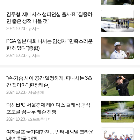
김주형, 제네시스 챔피언십 출사표 "집중하
면 좋은 성적 나올 것"
2024.10.23.
뉴시스
PGA 일본 대회 나서는 임성재 "만족스러운
한 해였다"(종합)
2024.10.23.
뉴시스
"손-가슴 사이 공간 일정하게, 피니시는 3초
간 잡아야" [현장레슨]
2024.10.23.
서울경제
덕신EPC·서울경제 레이디스 클래식 공식
포토콜·꿈나무 레슨 진행
2024.10.23.
스포츠투데이
여자골프 국가대항전… 인터내셔널 크라운
내년 '한국' 개최