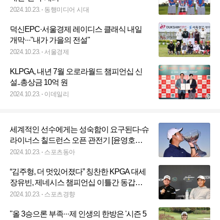
2024.10.23.
동행미디어 시대
덕신EPC·서울경제 레이디스 클래식 내일
개막···"내가 가을의 전설"
2024.10.23.
서울경제
KLPGA, 내년 7월 오로라월드 챔피언십 신
설..총상금 10억 원
2024.10.23.
이데일리
세계적인 선수에게는 성숙함이 요구된다-슈
라이너스 칠드런스 오픈 관전기 [윤영호의
‘골프, 시선의 확장’ 〈14〉
2024.10.23.
스포츠동아
“김주형, 더 멋있어졌다” 칭찬한 KPGA 대세
장유빈, 제네시스 챔피언십 이틀간 동갑내
기 맞대결
2024.10.23.
스포츠경향
"올 3승으론 부족···제 인생의 한방은 '시즌 5